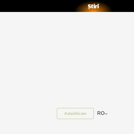
⌵
RO
Autentificare