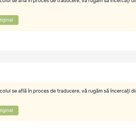
olul se află în proces de traducere, vă rugăm să încercați di
riginal
olul se află în proces de traducere, vă rugăm să încercați di
riginal