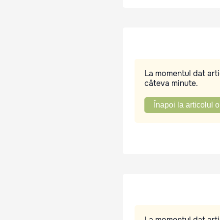
La momentul dat artic
câteva minute.
Înapoi la articolul o
La momentul dat artic