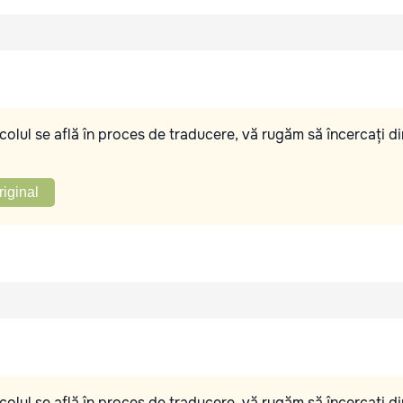
olul se află în proces de traducere, vă rugăm să încercați di
riginal
olul se află în proces de traducere, vă rugăm să încercați di