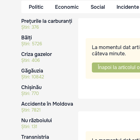
Politic
Economic
Social
Incidente
Prețurile la carburanți
Știri:
376
Bălți
Știri:
5726
La momentul dat artic
câteva minute.
Criza gazelor
Știri:
406
Înapoi la articolul o
Găgăuzia
Știri:
10842
Chișinău
Știri:
770
Accidente în Moldova
Știri:
7821
Nu războiului
Știri:
131
Transnistria