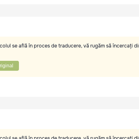
olul se află în proces de traducere, vă rugăm să încercați di
riginal
olul se află în proces de traducere, vă rugăm să încercați di