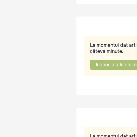
La momentul dat artic
câteva minute.
Înapoi la articolul o
La momentul dat artic