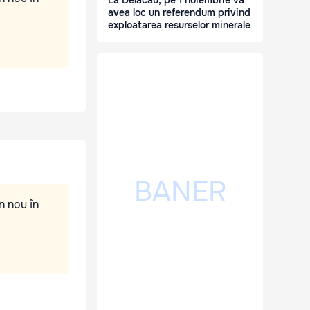
La Delacău, pe 1 noiembrie va
avea loc un referendum privind
exploatarea resurselor minerale
n nou în