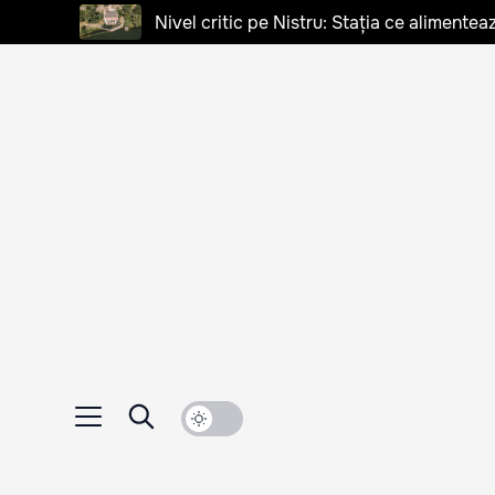
Nivel critic pe Nistru: Stația ce alimentea