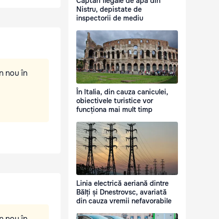
Captări ilegale de apă din
Nistru, depistate de
inspectorii de mediu
n nou în
În Italia, din cauza caniculei,
obiectivele turistice vor
funcționa mai mult timp
Linia electrică aeriană dintre
Bălți și Dnestrovsc, avariată
din cauza vremii nefavorabile
n nou în