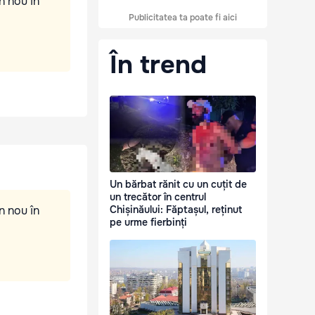
n nou în
Publicitatea ta poate fi aici
În trend
Un bărbat rănit cu un cuțit de
un trecător în centrul
n nou în
Chișinăului: Făptașul, reținut
pe urme fierbinți