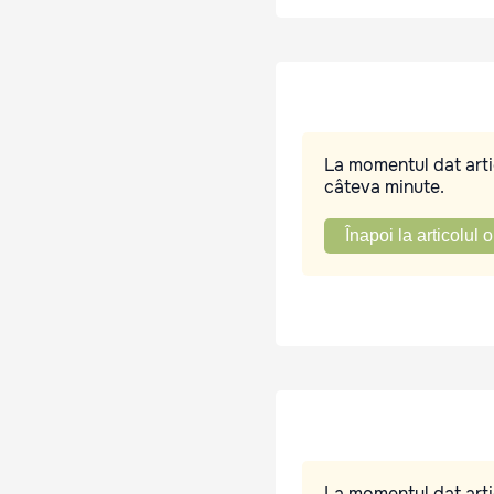
La momentul dat artic
câteva minute.
Înapoi la articolul o
La momentul dat artic