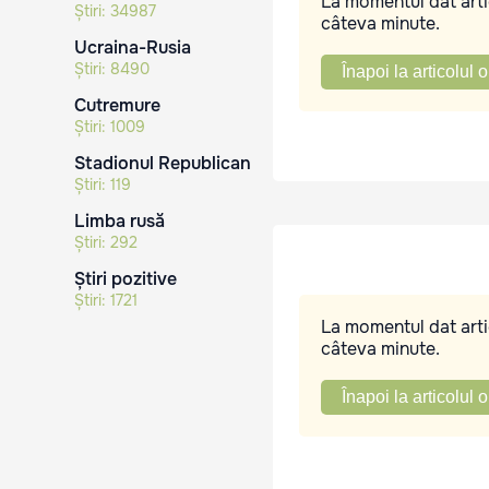
La momentul dat artic
Știri:
34987
câteva minute.
Ucraina-Rusia
Știri:
8490
Înapoi la articolul o
Cutremure
Știri:
1009
Stadionul Republican
Știri:
119
Limba rusă
Știri:
292
Știri pozitive
Știri:
1721
La momentul dat artic
câteva minute.
Înapoi la articolul o