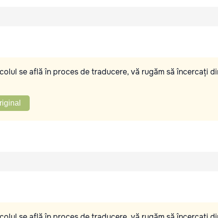
olul se află în proces de traducere, vă rugăm să încercați di
riginal
olul se află în proces de traducere, vă rugăm să încercați di