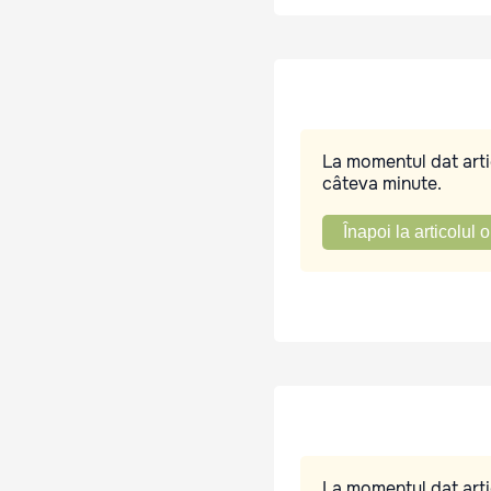
La momentul dat artic
câteva minute.
Înapoi la articolul o
La momentul dat artic