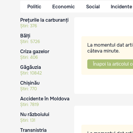
Politic
Economic
Social
Incidente
Prețurile la carburanți
Știri:
376
Bălți
Știri:
5726
La momentul dat artic
câteva minute.
Criza gazelor
Știri:
406
Înapoi la articolul o
Găgăuzia
Știri:
10842
Chișinău
Știri:
770
Accidente în Moldova
Știri:
7819
Nu războiului
Știri:
131
Transnistria