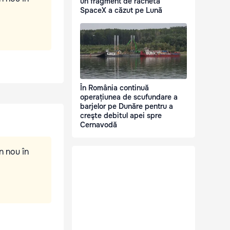
un fragment de rachetă
SpaceX a căzut pe Lună
În România continuă
operațiunea de scufundare a
barjelor pe Dunăre pentru a
creşte debitul apei spre
Cernavodă
n nou în