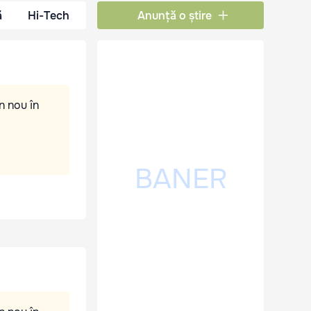
ă
Hi-Tech
Anunță o știre
n nou în