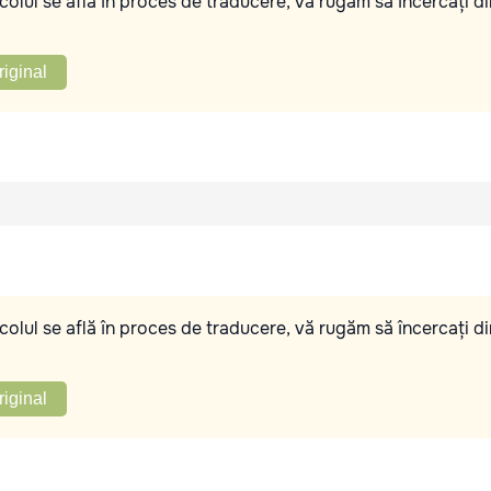
olul se află în proces de traducere, vă rugăm să încercați di
riginal
olul se află în proces de traducere, vă rugăm să încercați di
riginal