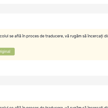
olul se află în proces de traducere, vă rugăm să încercați di
riginal
olul se află în proces de traducere, vă rugăm să încercați di