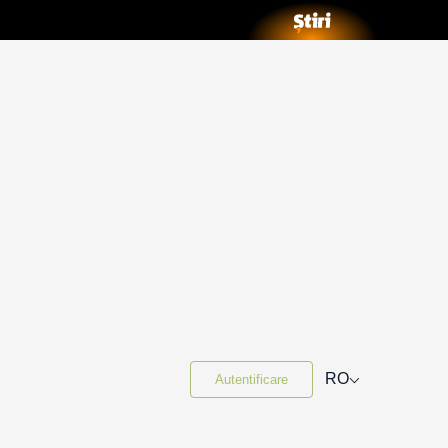
⌵
RO
Autentificare