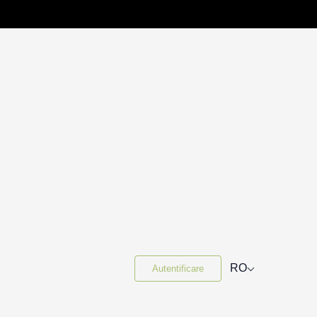
⌵
RO
Autentificare