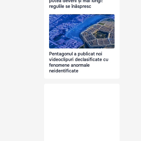
putea deveni și mai lungi:
regulile se înăspresc
Pentagonul a publicat noi
videoclipuri declasificate cu
fenomene anormale
neidentificate