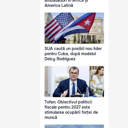
ambasadori în Africa și
America Latină
SUA caută un posibil nou lider
pentru Cuba, după modelul
Delcy Rodríguez
Tofan: Obiectivul politicii
fiscale pentru 2027 este
stimularea ocupării forței de
muncă