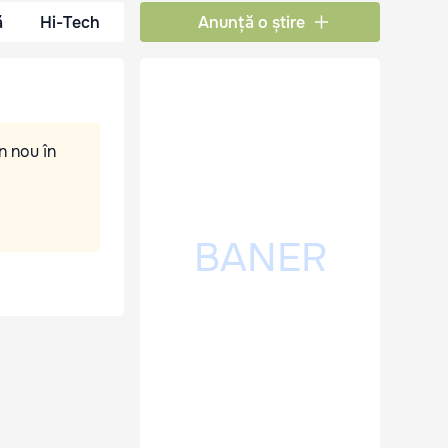
ă
Hi-Tech
Anunță o știre
n nou în