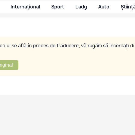
Internațional
Sport
Lady
Auto
Științ
olul se află în proces de traducere, vă rugăm să încercați di
riginal