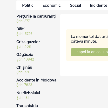
Politic
Economic
Social
Incidente
Prețurile la carburanți
Știri:
377
Bălți
Știri:
5726
La momentul dat artic
câteva minute.
Criza gazelor
Știri:
408
Înapoi la articolul o
Găgăuzia
Știri:
10842
Chișinău
Știri:
771
Accidente în Moldova
Știri:
7823
Nu războiului
Știri:
131
Transnistria