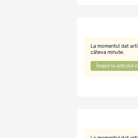
La momentul dat artic
câteva minute.
Înapoi la articolul o
La momentul dat artic