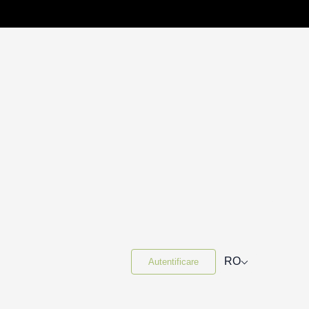
⌵
RO
Autentificare