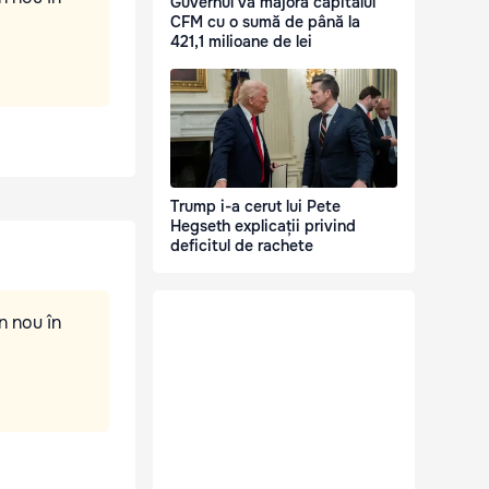
Guvernul va majora capitalul
CFM cu o sumă de până la
421,1 milioane de lei
Trump i-a cerut lui Pete
Hegseth explicații privind
deficitul de rachete
n nou în