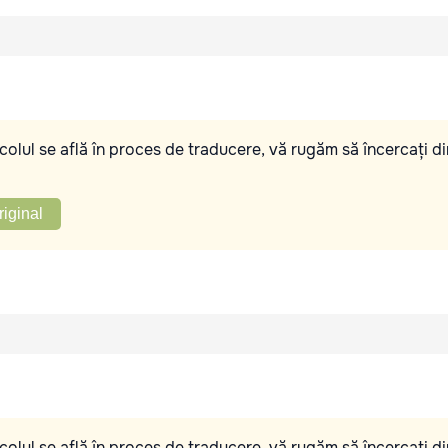
olul se află în proces de traducere, vă rugăm să încercați di
riginal
olul se află în proces de traducere, vă rugăm să încercați di