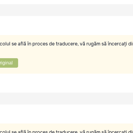
olul se află în proces de traducere, vă rugăm să încercați di
riginal
olul se află în proces de traducere, vă rugăm să încercați di