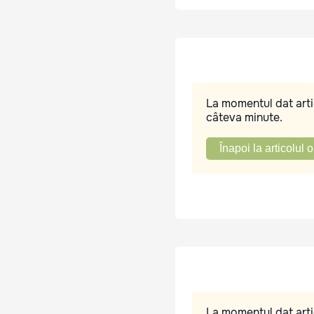
La momentul dat artic
câteva minute.
Înapoi la articolul o
La momentul dat artic