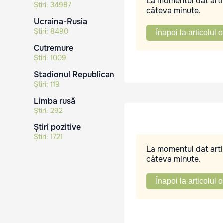
La momentul dat artic
Știri:
34987
câteva minute.
Ucraina-Rusia
Știri:
8490
Înapoi la articolul o
Cutremure
Știri:
1009
Stadionul Republican
Știri:
119
Limba rusă
Știri:
292
Știri pozitive
Știri:
1721
La momentul dat artic
câteva minute.
Înapoi la articolul o