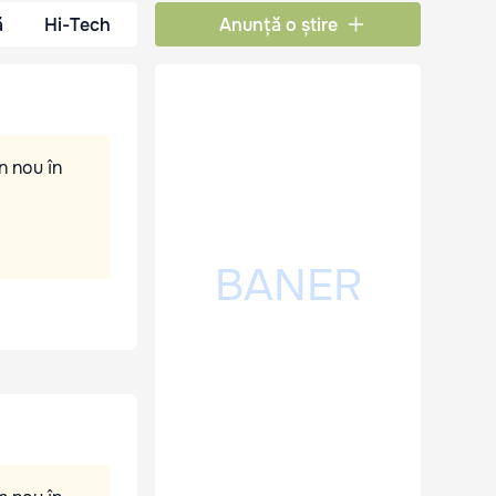
ă
Hi-Tech
Anunță o știre
n nou în