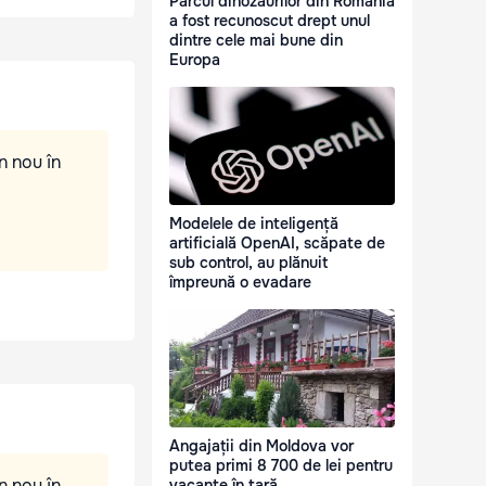
Parcul dinozaurilor din România
a fost recunoscut drept unul
dintre cele mai bune din
Europa
n nou în
Modelele de inteligență
artificială OpenAI, scăpate de
sub control, au plănuit
împreună o evadare
Angajații din Moldova vor
putea primi 8 700 de lei pentru
n nou în
vacanțe în țară