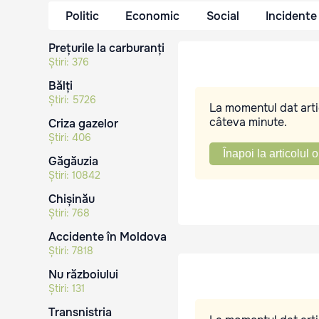
Politic
Economic
Social
Incidente
Prețurile la carburanți
Știri:
376
Bălți
Știri:
5726
La momentul dat artic
câteva minute.
Criza gazelor
Știri:
406
Înapoi la articolul o
Găgăuzia
Știri:
10842
Chișinău
Știri:
768
Accidente în Moldova
Știri:
7818
Nu războiului
Știri:
131
Transnistria