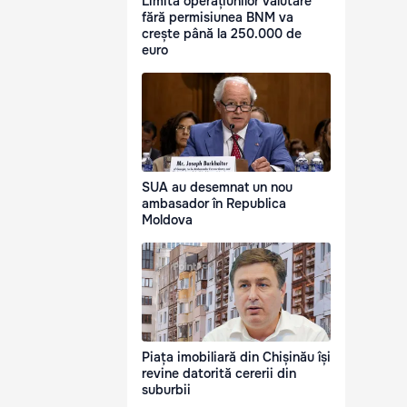
Limita operațiunilor valutare
fără permisiunea BNM va
crește până la 250.000 de
euro
SUA au desemnat un nou
ambasador în Republica
Moldova
Piața imobiliară din Chișinău își
revine datorită cererii din
suburbii