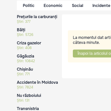
Politic
Economic
Social
Incidente
Prețurile la carburanți
Știri:
377
Bălți
Știri:
5726
La momentul dat artic
câteva minute.
Criza gazelor
Știri:
408
Înapoi la articolul o
Găgăuzia
Știri:
10842
Chișinău
Știri:
771
Accidente în Moldova
Știri:
7824
Nu războiului
Știri:
131
Transnistria