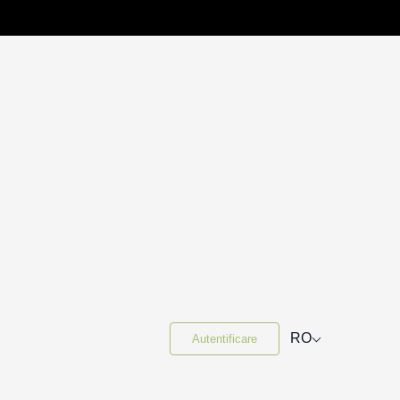
⌵
RO
Autentificare