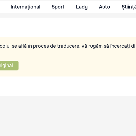
Internațional
Sport
Lady
Auto
Științ
olul se află în proces de traducere, vă rugăm să încercați di
riginal