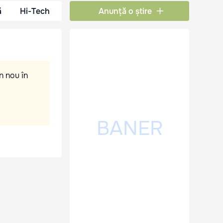
ă
Hi-Tech
Anunță o știre
n nou în