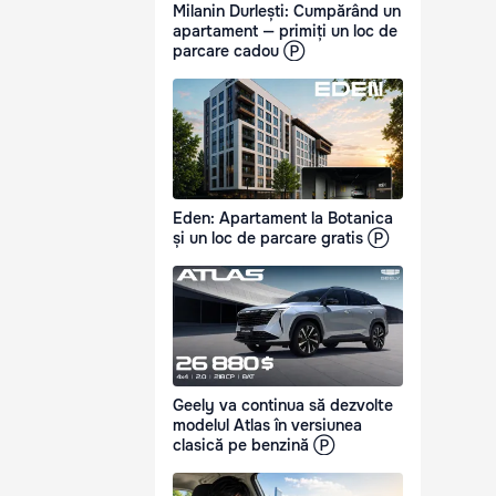
Milanin Durlești: Cumpărând un
apartament — primiți un loc de
parcare cadou Ⓟ
Eden: Apartament la Botanica
și un loc de parcare gratis Ⓟ
Geely va continua să dezvolte
modelul Atlas în versiunea
clasică pe benzină Ⓟ