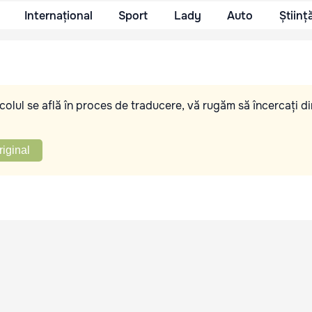
Internațional
Sport
Lady
Auto
Științ
olul se află în proces de traducere, vă rugăm să încercați di
riginal