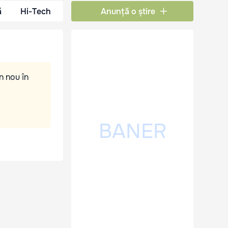
ă
Hi-Tech
Anunță o știre
n nou în