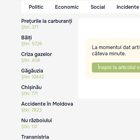
Politic
Economic
Social
Incidente
Prețurile la carburanți
Știri:
377
Bălți
Știri:
5726
La momentul dat artic
câteva minute.
Criza gazelor
Știri:
408
Înapoi la articolul o
Găgăuzia
Știri:
10842
Chișinău
Știri:
771
Accidente în Moldova
Știri:
7823
Nu războiului
Știri:
131
Transnistria