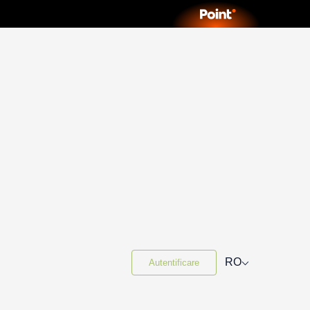
⌵
RO
Autentificare