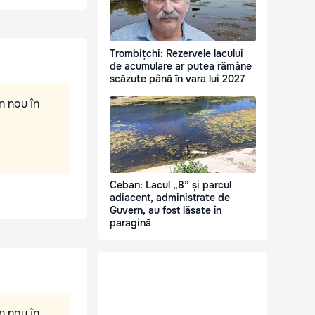
Trombițchi: Rezervele lacului
de acumulare ar putea rămâne
scăzute până în vara lui 2027
n nou în
Ceban: Lacul „8” și parcul
adiacent, administrate de
Guvern, au fost lăsate în
paragină
n nou în