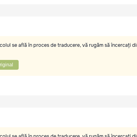
olul se află în proces de traducere, vă rugăm să încercați di
riginal
olul se află în proces de traducere, vă rugăm să încercați di