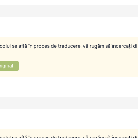
olul se află în proces de traducere, vă rugăm să încercați di
riginal
olul se află în proces de traducere, vă rugăm să încercați di