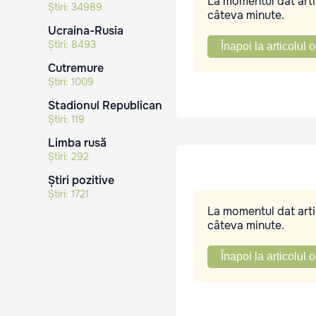
La momentul dat artic
Știri:
34989
câteva minute.
Ucraina-Rusia
Știri:
8493
Înapoi la articolul o
Cutremure
Știri:
1009
Stadionul Republican
Știri:
119
Limba rusă
Știri:
292
Știri pozitive
Știri:
1721
La momentul dat artic
câteva minute.
Înapoi la articolul o