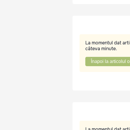
La momentul dat artic
câteva minute.
Înapoi la articolul o
La momentul dat artic