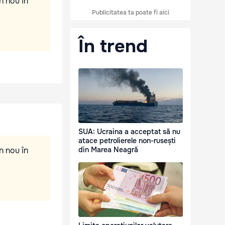
n nou în
Publicitatea ta poate fi aici
În trend
SUA: Ucraina a acceptat să nu
atace petrolierele non-rusești
n nou în
din Marea Neagră