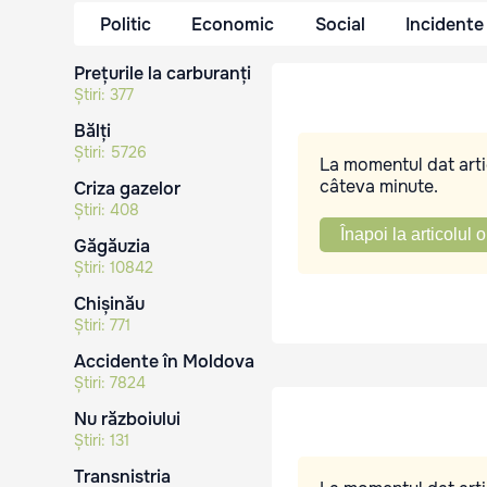
Politic
Economic
Social
Incidente
Prețurile la carburanți
Știri:
377
Bălți
Știri:
5726
La momentul dat artic
câteva minute.
Criza gazelor
Știri:
408
Înapoi la articolul o
Găgăuzia
Știri:
10842
Chișinău
Știri:
771
Accidente în Moldova
Știri:
7824
Nu războiului
Știri:
131
Transnistria