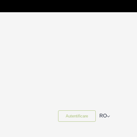
⌵
RO
Autentificare