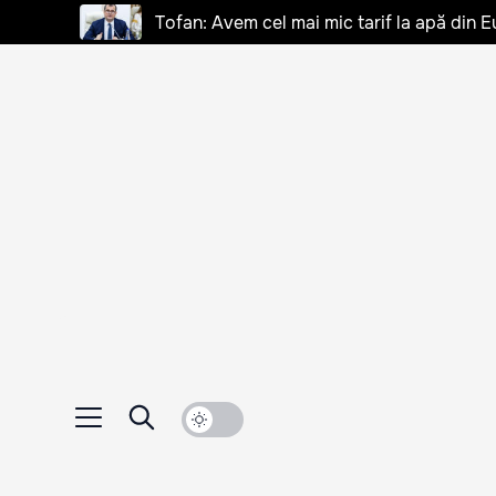
Tofan: Avem cel mai mic tarif la apă din E