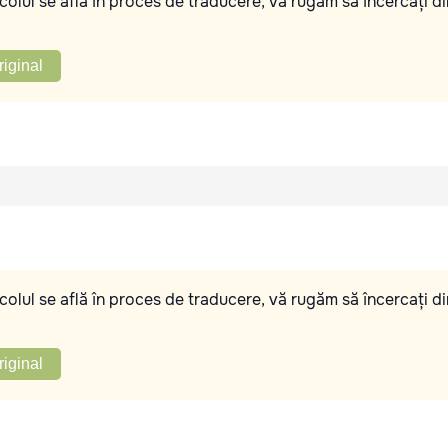
olul se află în proces de traducere, vă rugăm să încercați di
riginal
olul se află în proces de traducere, vă rugăm să încercați di
riginal