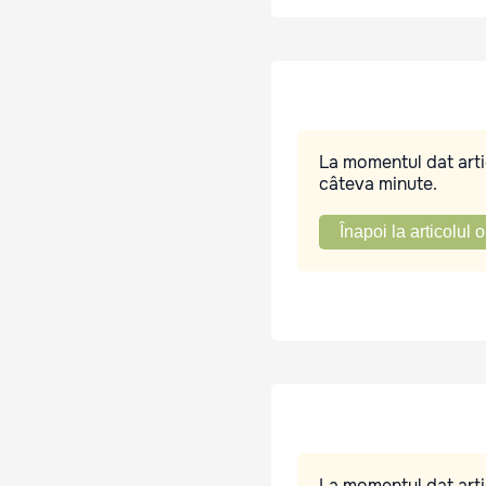
La momentul dat artic
câteva minute.
Înapoi la articolul o
La momentul dat artic