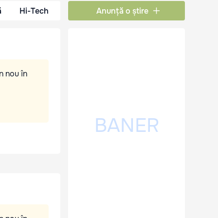
ă
Hi-Tech
Anunță o știre
n nou în