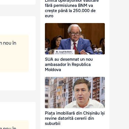
Limita operațiunilor valutare
fără permisiunea BNM va
crește până la 250.000 de
euro
n nou în
SUA au desemnat un nou
ambasador în Republica
Moldova
Piața imobiliară din Chișinău își
revine datorită cererii din
suburbii
n nou în