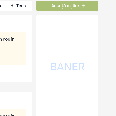
ă
Hi-Tech
Anunță o știre
n nou în