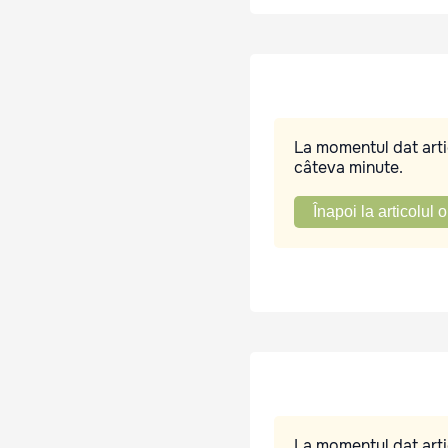
La momentul dat artic
câteva minute.
Înapoi la articolul o
La momentul dat artic