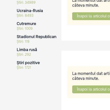
La momentul dat artic
Știri:
34989
câteva minute.
Ucraina-Rusia
Știri:
8493
Înapoi la articolul o
Cutremure
Știri:
1009
Stadionul Republican
Știri:
119
Limba rusă
Știri:
292
Știri pozitive
Știri:
1721
La momentul dat artic
câteva minute.
Înapoi la articolul o