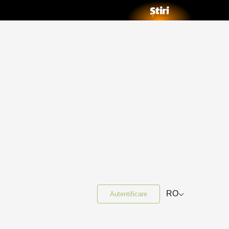
⌵
RO
Autentificare