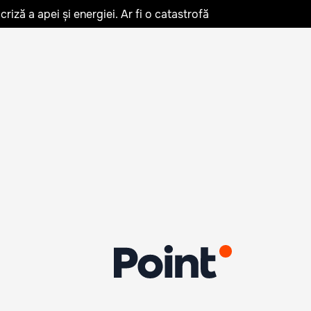
iză a apei și energiei. Ar fi o catastrofă