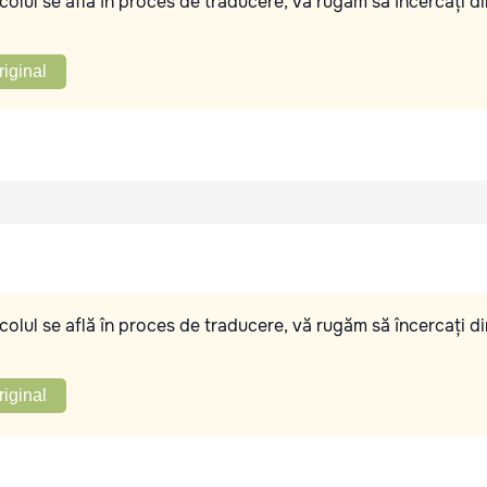
olul se află în proces de traducere, vă rugăm să încercați di
riginal
olul se află în proces de traducere, vă rugăm să încercați di
riginal