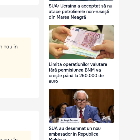
SUA: Ucraina a acceptat să nu
atace petrolierele non-rusești
din Marea Neagră
n nou în
Limita operațiunilor valutare
fără permisiunea BNM va
crește până la 250.000 de
euro
SUA au desemnat un nou
ambasador în Republica
n nou în
Moldova