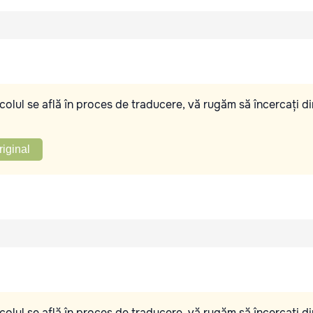
olul se află în proces de traducere, vă rugăm să încercați di
riginal
olul se află în proces de traducere, vă rugăm să încercați di