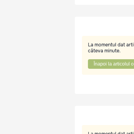
La momentul dat artic
câteva minute.
Înapoi la articolul o
La momentul dat artic