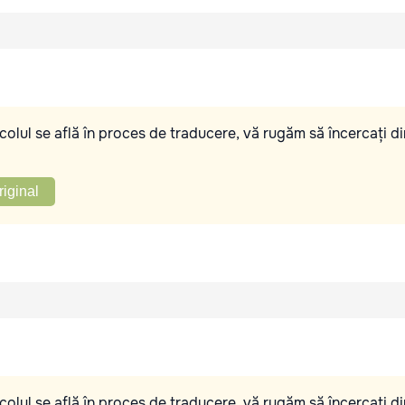
olul se află în proces de traducere, vă rugăm să încercați di
riginal
olul se află în proces de traducere, vă rugăm să încercați di