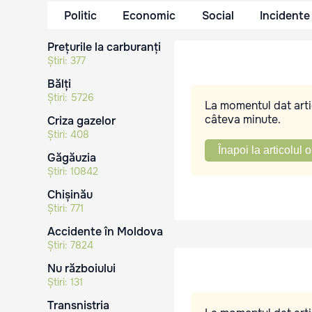
Politic
Economic
Social
Incidente
Prețurile la carburanți
Știri:
377
Bălți
Știri:
5726
La momentul dat artic
câteva minute.
Criza gazelor
Știri:
408
Înapoi la articolul o
Găgăuzia
Știri:
10842
Chișinău
Știri:
771
Accidente în Moldova
Știri:
7824
Nu războiului
Știri:
131
Transnistria