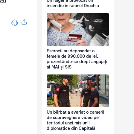
Un fulger a provocat un
 cu
incendiu în raionul Drochia
Escrocii au deposedat o
femeie de 990.000 de lei,
prezentându-se drept angajați
ai MAI și SIS
Un bărbat a avariat o cameră
de supraveghere video pe
teritoriul unei misiunii
diplomatice din Capitală