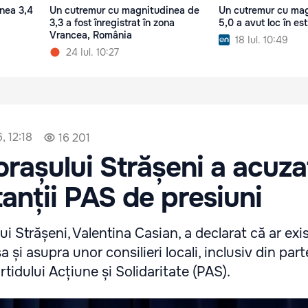
nea 3,4
Un cutremur cu magnitudinea de
Un cutremur cu ma
3,3 a fost înregistrat în zona
5,0 a avut loc în est
Vrancea, România
18 Iul. 10:49
24 Iul. 10:27
, 12:18
16 201
orașului Strășeni a acuza
anții PAS de presiuni
ui Strășeni, Valentina Casian, a declarat că ar exi
a și asupra unor consilieri locali, inclusiv din par
rtidului Acțiune și Solidaritate (PAS).