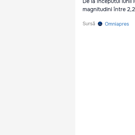
De la începutul lunii
magnitudini între 2,2
Sursă
Omniapres