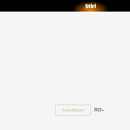
⌵
RO
Autentificare