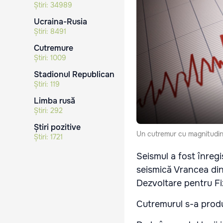
Știri:
34989
Ucraina-Rusia
Știri:
8491
Cutremure
Știri:
1009
Stadionul Republican
Știri:
119
Limba rusă
Știri:
292
Știri pozitive
Un cutremur cu magnitudin
Știri:
1721
Seismul a fost înregi
seismică Vrancea din
Dezvoltare pentru F
Cutremurul s-a produ