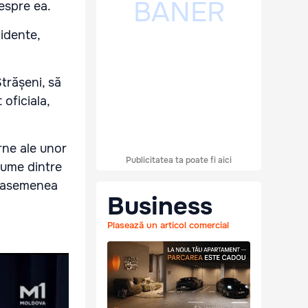
despre ea.
cidente,
trășeni, să
oficiala,
erne ale unor
Publicitatea ta poate fi aici
nume dintre
la asemenea
Business
Plasează un articol comercial