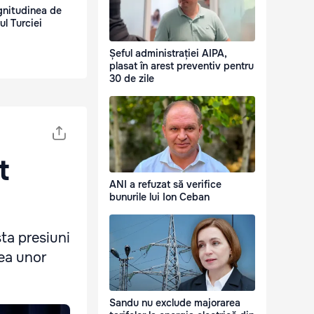
gnitudinea de
ul Turciei
Șeful administrației AIPA,
plasat în arest preventiv pentru
30 de zile
t
ANI a refuzat să verifice
bunurile lui Ion Ceban
sta presiuni
tea unor
Sandu nu exclude majorarea