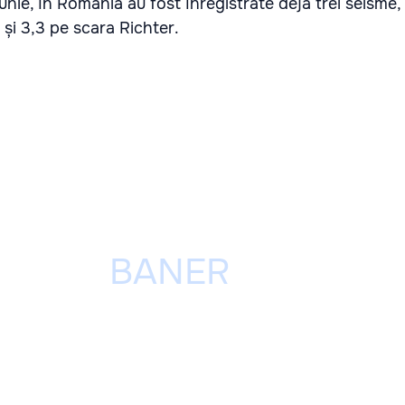
 iunie, în România au fost înregistrate deja trei seisme,
 și 3,3 pe scara Richter.