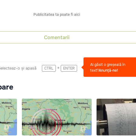
Publicitatea ta poate fi aici
Comentarii
Ai găsit o greșeală în
+
Selecteaz-o și apasă
CTRL
ENTER
text?
Anunță-ne!
oare