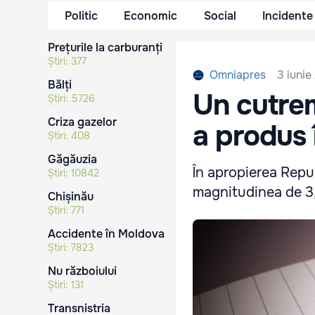
Politic
Economic
Social
Incidente
Prețurile la carburanți
Știri:
377
3 iunie
Omniapres
Bălți
Un cutrem
Știri:
5726
Criza gazelor
a produs
Știri:
408
Găgăuzia
În apropierea Repu
Știri:
10842
magnitudinea de 3,
Chișinău
Știri:
771
Accidente în Moldova
Știri:
7823
Nu războiului
Știri:
131
Transnistria