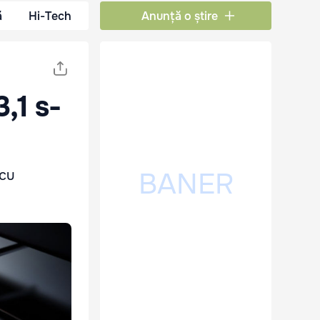
ă
Hi-Tech
Anunță o știre
,1 s-
 cu