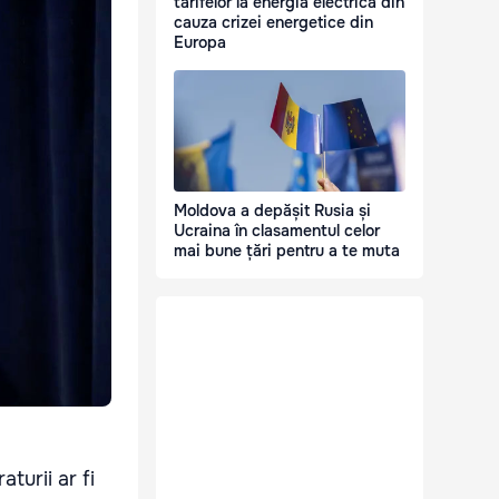
tarifelor la energia electrică din
cauza crizei energetice din
Europa
Moldova a depășit Rusia și
Ucraina în clasamentul celor
mai bune țări pentru a te muta
turii ar fi