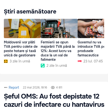
Știri asemănătoare
Moldovenii vor plăti
Fermierii se opun
Guvernul nu va
TVA pentru colete de
majorării TVA până la
introduce TVA pen
peste hotare și taxă
12%: Acest lucru va
produsele
unică de gestionare
duce la un val de
farmaceutice
falimente
3 zile în urmă
23 Iul. 07:45
2 zile în urmă
Report
22 mai 2026, 18:16
4 811
Șeful OMS: Au fost depistate 12
cazuri de infectare cu hantavirus