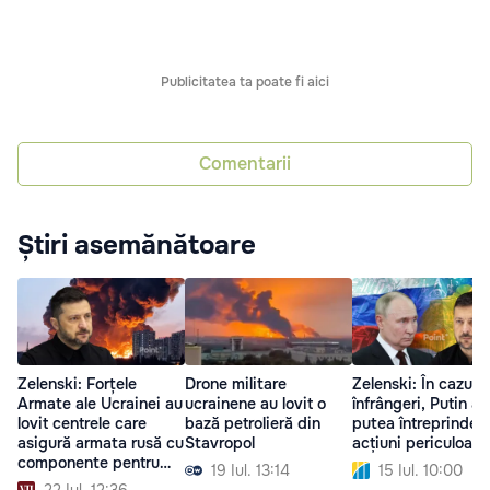
Publicitatea ta poate fi aici
Comentarii
Știri asemănătoare
Zelenski: Forțele
Drone militare
Zelenski: În cazul 
Armate ale Ucrainei au
ucrainene au lovit o
înfrângeri, Putin ar
lovit centrele care
bază petrolieră din
putea întreprinde
asigură armata rusă cu
Stavropol
acțiuni periculoase
componente pentru
19 Iul. 13:14
15 Iul. 10:00
drone