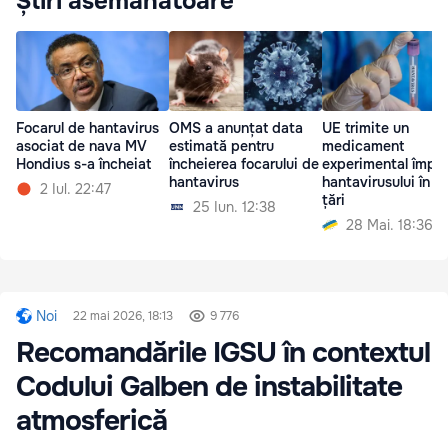
Știri asemănătoare
Focarul de hantavirus
OMS a anunțat data
UE trimite un
asociat de nava MV
estimată pentru
medicament
Hondius s-a încheiat
încheierea focarului de
experimental împot
hantavirus
hantavirusului în tr
2 Iul. 22:47
țări
25 Iun. 12:38
28 Mai. 18:36
Noi
22 mai 2026, 18:13
9 776
Recomandările IGSU în contextul
Codului Galben de instabilitate
atmosferică