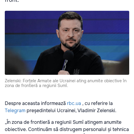
front.
Zelenski: Forțele Armate ale Ucrainei ating anumite obiective în
zona de frontieră a regiunii Sumî.
Despre aceasta informează
rbc.ua
, cu referire la
Telegram
președintelui Ucrainei, Vladimir Zelenski.
„În zona de frontieră a regiunii Sumî atingem anumite
obiective. Continuăm să distrugem personalul și tehnica