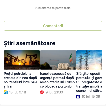
Publicitatea ta poate fi aici
Comentarii
Știri asemănătoare
Prețul petrolului a
Iranul evacuează de
Sfârșitul epocii
crescut din nou după
urgență petrolul după
petrolului și gazelor
noi tensiuni între SUA
amenințările lui Trump
UE pregătește o
și Iran
cu blocada porturilor
tranziție amplă a
economiei către
13 Iul. 07:11
9 Iul. 23:30
energia electrică
10 Iul. 15:09