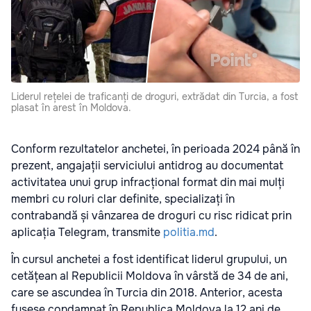
Liderul rețelei de traficanți de droguri, extrădat din Turcia, a fost
plasat în arest în Moldova.
Conform rezultatelor anchetei, în perioada 2024 până în
prezent, angajații serviciului antidrog au documentat
activitatea unui grup infracțional format din mai mulți
membri cu roluri clar definite, specializați în
contrabandă și vânzarea de droguri cu risc ridicat prin
aplicația Telegram, transmite
politia.md
.
În cursul anchetei a fost identificat liderul grupului, un
cetățean al Republicii Moldova în vârstă de 34 de ani,
care se ascundea în Turcia din 2018. Anterior, acesta
fusese condamnat în Republica Moldova la 12 ani de