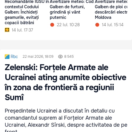
Recomandările IGSU în
Avertizare meteo: Cod
Avertizare meteo:
contextul Codului
Galben de furtuni,
Galben de ploi cu
Galben: Închideți
grindină și vânt
descărcări electric
geamurile, evitați
puternic
Moldova
copacii bătrâni
22 Iul. 10:28
14 Iul. 15:14
14 Iul. 17:37
Rbc
22 mai 2026, 18:09
8 545
Zelenski: Forțele Armate ale
Ucrainei ating anumite obiective
în zona de frontieră a regiunii
Sumî
Președintele Ucrainei a discutat în detaliu cu
comandantul suprem al Forțelor Armate ale
Ucrainei, Alexandr Sîrski, despre activitatea de pe