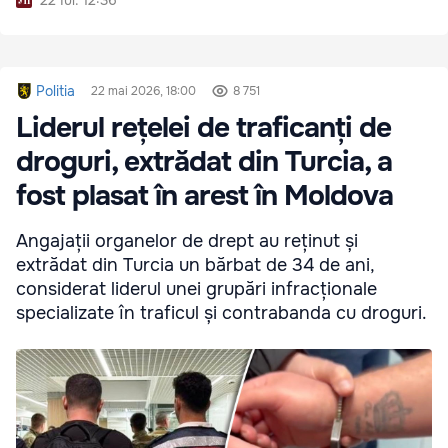
22 Iul. 12:36
Politia
22 mai 2026, 18:00
8 751
Liderul rețelei de traficanți de
droguri, extrădat din Turcia, a
fost plasat în arest în Moldova
Angajații organelor de drept au reținut și
extrădat din Turcia un bărbat de 34 de ani,
considerat liderul unei grupări infracționale
specializate în traficul și contrabanda cu droguri.