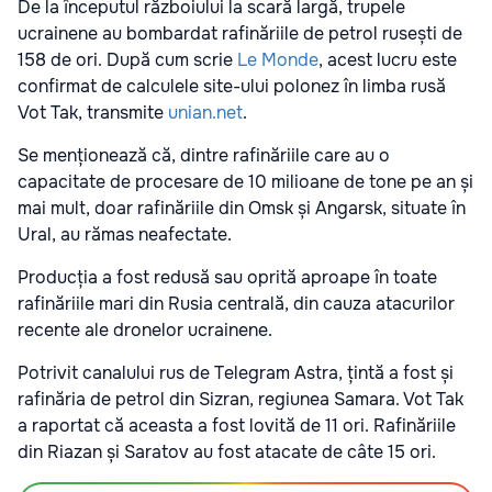
De la începutul războiului la scară largă, trupele
ucrainene au bombardat rafinăriile de petrol rusești de
158 de ori. După cum scrie
Le Monde
, acest lucru este
confirmat de calculele site-ului polonez în limba rusă
Vot Tak, transmite
unian.net
.
Se menționează că, dintre rafinăriile care au o
capacitate de procesare de 10 milioane de tone pe an și
mai mult, doar rafinăriile din Omsk și Angarsk, situate în
Ural, au rămas neafectate.
Producția a fost redusă sau oprită aproape în toate
rafinăriile mari din Rusia centrală, din cauza atacurilor
recente ale dronelor ucrainene.
Potrivit canalului rus de Telegram Astra, țintă a fost și
rafinăria de petrol din Sizran, regiunea Samara. Vot Tak
a raportat că aceasta a fost lovită de 11 ori. Rafinăriile
din Riazan și Saratov au fost atacate de câte 15 ori.