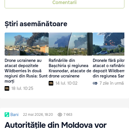
Comentarii
Știri asemănătoare
Drone ucrainene au
Rafinăriile din
Dronele fără pilot 
atacat depozitele
Bașchiria și regiunea
atacat o rafinărie ș
Wildberries în două
Krasnodar, atacate de
depozit Wildberrie
regiuni din Rusia: Sunt
drone ucrainene
din regiunea Sarat
morți
14 Iul. 10:02
7 zile în urmă
18 Iul. 10:25
Bani
22 mai 2026, 18:20
7 663
Autoritățile din Moldova vor