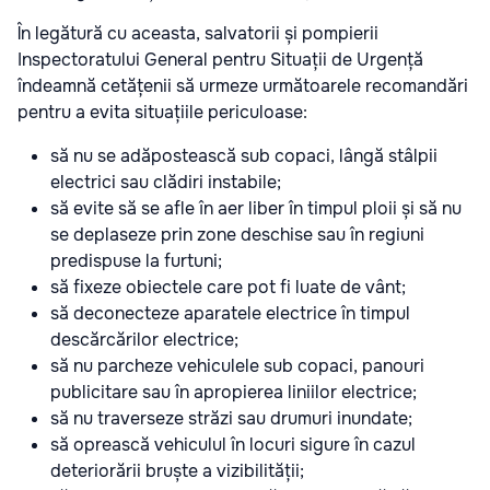
În legătură cu aceasta, salvatorii și pompierii
Inspectoratului General pentru Situații de Urgență
îndeamnă cetățenii să urmeze următoarele recomandări
pentru a evita situațiile periculoase:
să nu se adăpostească sub copaci, lângă stâlpii
electrici sau clădiri instabile;
să evite să se afle în aer liber în timpul ploii și să nu
se deplaseze prin zone deschise sau în regiuni
predispuse la furtuni;
să fixeze obiectele care pot fi luate de vânt;
să deconecteze aparatele electrice în timpul
descărcărilor electrice;
să nu parcheze vehiculele sub copaci, panouri
publicitare sau în apropierea liniilor electrice;
să nu traverseze străzi sau drumuri inundate;
să oprească vehiculul în locuri sigure în cazul
deteriorării bruște a vizibilității;