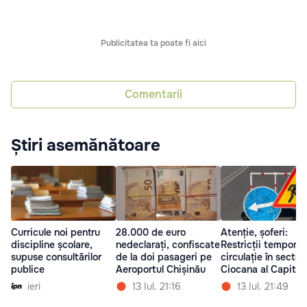
Publicitatea ta poate fi aici
Comentarii
Știri asemănătoare
Curricule noi pentru
28.000 de euro
Atenție, șoferi:
discipline școlare,
nedeclarați, confiscate
Restricții tempora
supuse consultărilor
de la doi pasageri pe
circulație în sector
publice
Aeroportul Chișinău
Ciocana al Capital
ieri
13 Iul. 21:16
13 Iul. 21:49