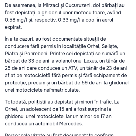
De asemenea, la Mîrzaci și Cucuruzeni, doi bărbați au
fost depistați la ghidonul unor motocultoare, având
0,58 mg/l și, respectiv, 0,33 mg/l alcool în aerul
expirat.
În alte cazuri, au fost documentate situații de
conducere fără permis în localitățile Orhei, Seliște,
Piatra și Pohrebeni. Printre cei depistați se numără un
bărbat de 33 de ani la volanul unui Lexus, un tânăr de
25 de ani care conducea un ATV, un tânăr de 23 de ani
aflat pe motocicletă fără permis și fără echipament de
protecție, precum și un bărbat de 59 de ani la ghidonul
unei motociclete neînmatriculate.
Totodată, polițiștii au depistat și minori în trafic. La
Orhei, un adolescent de 15 ani a fost surprins la
ghidonul unei motociclete, iar un minor de 17 ani
conducea un automobil Mercedes.
Persoanele vizate au fost documentate conform