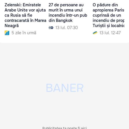
Zelenski: Emiratele
27 de persoane au
O pădure din
Arabe Unite vor ajuta
murit în urma unui
apropierea Parisulu
ca Rusia să fie
incendiu într-un pub
cuprinsă de un
contracarată în Marea
din Bangkok
incendiu de proporț
Neagră
Turiștii și localnicii,
13 Iul. 07:30
evacuați
5 zile în urmă
13 Iul. 12:47
Publicitatea ta poate fi aici