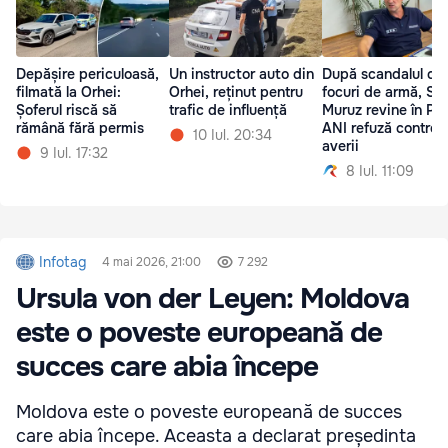
Depășire periculoasă,
Un instructor auto din
După scandalul cu
filmată la Orhei:
Orhei, reținut pentru
focuri de armă, Se
Șoferul riscă să
trafic de influență
Muruz revine în Poli
rămână fără permis
ANI refuză controlu
10 Iul. 20:34
averii
9 Iul. 17:32
8 Iul. 11:09
Infotag
4 mai 2026, 21:00
7 292
Ursula von der Leyen: Moldova
este o poveste europeană de
succes care abia începe
Moldova este o poveste europeană de succes
care abia începe. Aceasta a declarat președinta