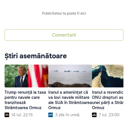
Publicitatea ta poate fi aici
Comentarii
Știri asemănătoare
Trump renunță la taxa
Iranul a amenințat că
Iranul a revendicat 
pentru navele care
va lovi navele militare
ONU drepturi asup
tranzitează
ale SUA în Strâmtoarea
unei părți a Strâmt
Strâmtoarea Ormuz
Ormuz
Ormuz
14 Iul. 22:15
3 zile în urmă
7 Iul. 23:00