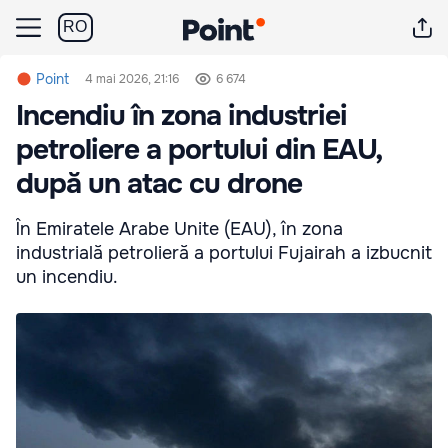
RO
Point
4 mai 2026, 21:16
6 674
Incendiu în zona industriei
petroliere a portului din EAU,
după un atac cu drone
În Emiratele Arabe Unite (EAU), în zona
industrială petrolieră a portului Fujairah a izbucnit
un incendiu.