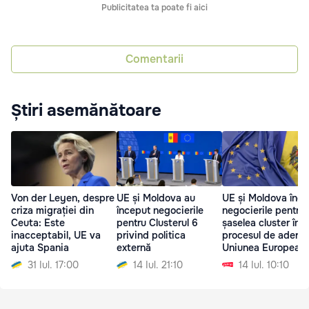
Publicitatea ta poate fi aici
Comentarii
Știri asemănătoare
Von der Leyen, despre
UE și Moldova au
UE și Moldova înc
criza migrației din
început negocierile
negocierile pentru 
Ceuta: Este
pentru Clusterul 6
șaselea cluster în
inacceptabil, UE va
privind politica
procesul de aderar
ajuta Spania
externă
Uniunea European
31 Iul. 17:00
14 Iul. 21:10
14 Iul. 10:10