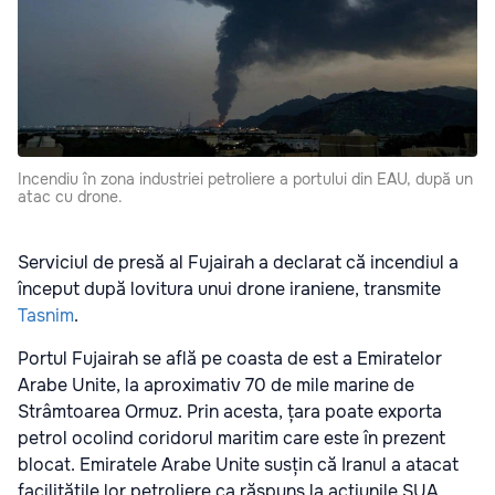
Incendiu în zona industriei petroliere a portului din EAU, după un
atac cu drone.
Serviciul de presă al Fujairah a declarat că incendiul a
început după lovitura unui drone iraniene, transmite
Tasnim
.
Portul Fujairah se află pe coasta de est a Emiratelor
Arabe Unite, la aproximativ 70 de mile marine de
Strâmtoarea Ormuz. Prin acesta, țara poate exporta
petrol ocolind coridorul maritim care este în prezent
blocat. Emiratele Arabe Unite susțin că Iranul a atacat
facilitățile lor petroliere ca răspuns la acțiunile SUA.