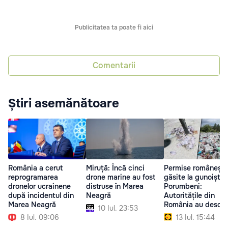
Publicitatea ta poate fi aici
Comentarii
Știri asemănătoare
România a cerut
Miruță: Încă cinci
Permise românești,
reprogramarea
drone marine au fost
găsite la gunoiștea
dronelor ucrainene
distruse în Marea
Porumbeni:
după incidentul din
Neagră
Autoritățile din
Marea Neagră
România au deschi
10 Iul. 23:53
anchetă
8 Iul. 09:06
13 Iul. 15:44