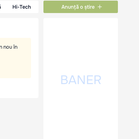
ă
Hi-Tech
Anunță o știre
n nou în