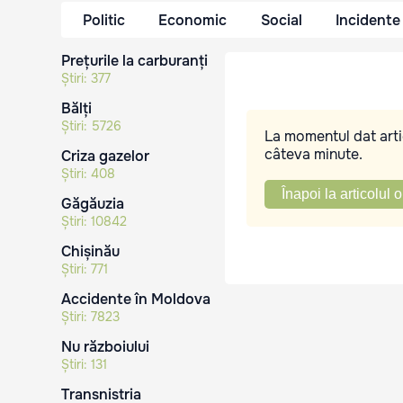
Politic
Economic
Social
Incidente
Prețurile la carburanți
Știri:
377
Bălți
Știri:
5726
La momentul dat artic
câteva minute.
Criza gazelor
Știri:
408
Înapoi la articolul o
Găgăuzia
Știri:
10842
Chișinău
Știri:
771
Accidente în Moldova
Știri:
7823
Nu războiului
Știri:
131
Transnistria