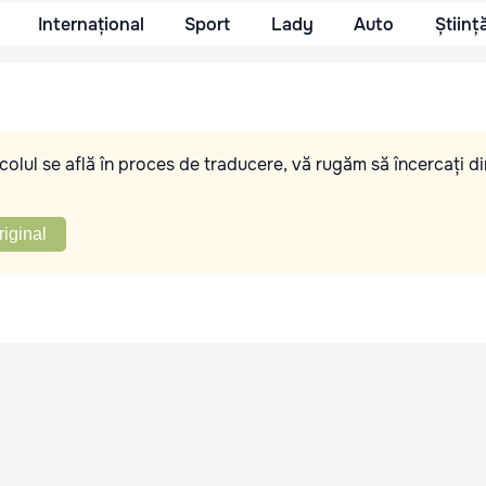
Internațional
Sport
Lady
Auto
Științ
olul se află în proces de traducere, vă rugăm să încercați di
riginal