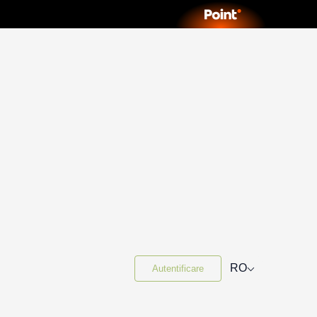
⌵
RO
Autentificare