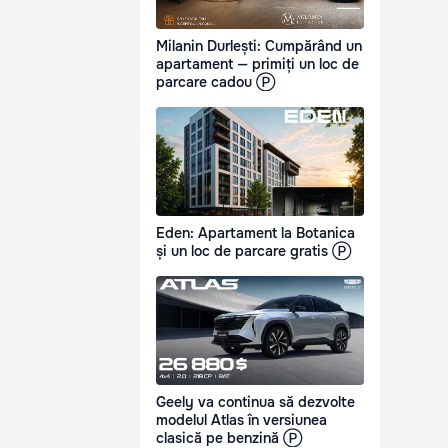
Milanin Durlești: Cumpărând un
apartament — primiți un loc de
parcare cadou Ⓟ
Eden: Apartament la Botanica
și un loc de parcare gratis Ⓟ
Geely va continua să dezvolte
modelul Atlas în versiunea
clasică pe benzină Ⓟ