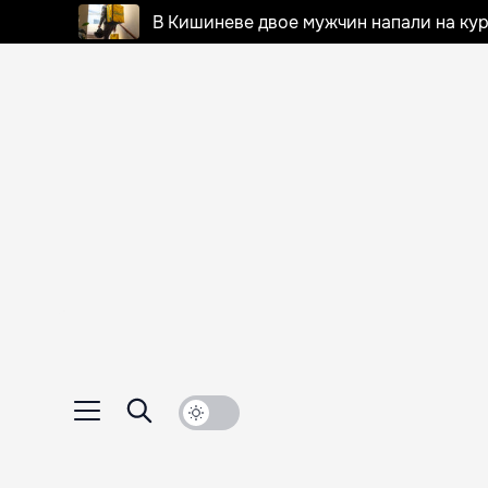
В Кишиневе двое мужчин напали на кур