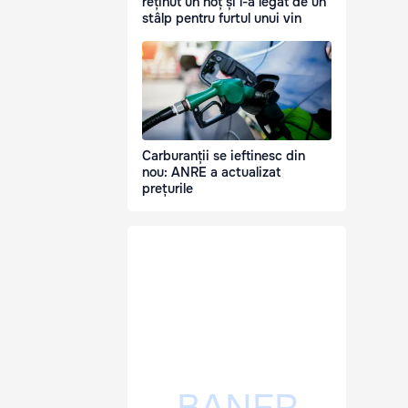
reținut un hoț și l-a legat de un
stâlp pentru furtul unui vin
Carburanții se ieftinesc din
nou: ANRE a actualizat
prețurile