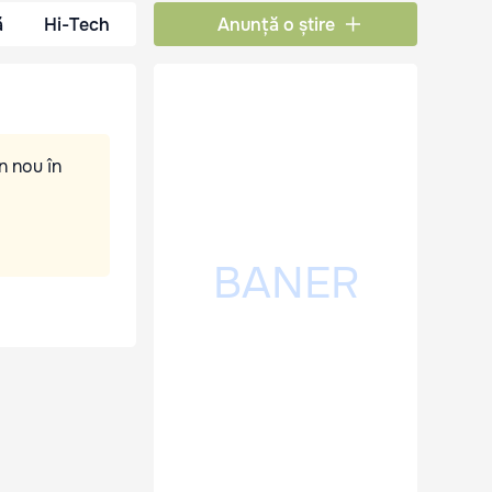
ă
Hi-Tech
Anunță o știre
n nou în