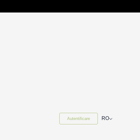
⌵
RO
Autentificare