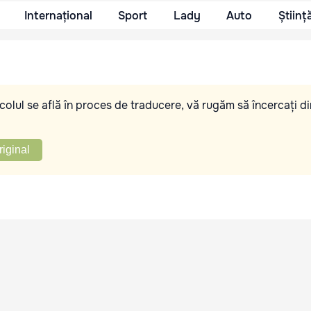
Internațional
Sport
Lady
Auto
Științ
olul se află în proces de traducere, vă rugăm să încercați di
riginal