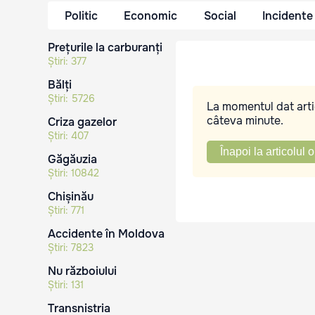
Politic
Economic
Social
Incidente
Prețurile la carburanți
Știri:
377
Bălți
Știri:
5726
La momentul dat artic
câteva minute.
Criza gazelor
Știri:
407
Înapoi la articolul o
Găgăuzia
Știri:
10842
Chișinău
Știri:
771
Accidente în Moldova
Știri:
7823
Nu războiului
Știri:
131
Transnistria