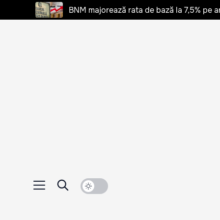
BNM majorează rata de bază la 7,5% pe a