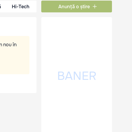
ă
Hi-Tech
Anunță o știre
n nou în