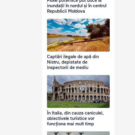
Ploile puternice pot duce la
inundații în nordul și în centrul
Republicii Moldova
Captări ilegale de apă din
Nistru, depistate de
inspectorii de mediu
În Italia, din cauza caniculei,
obiectivele turistice vor
funcționa mai mult timp