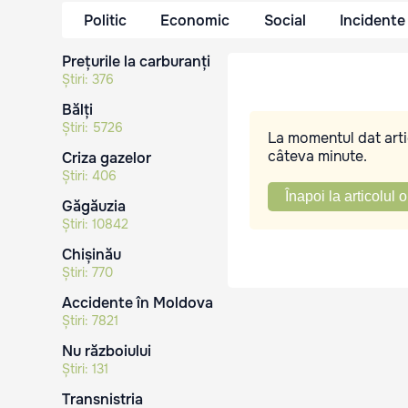
Politic
Economic
Social
Incidente
Prețurile la carburanți
Știri:
376
Bălți
Știri:
5726
La momentul dat artic
câteva minute.
Criza gazelor
Știri:
406
Înapoi la articolul o
Găgăuzia
Știri:
10842
Chișinău
Știri:
770
Accidente în Moldova
Știri:
7821
Nu războiului
Știri:
131
Transnistria