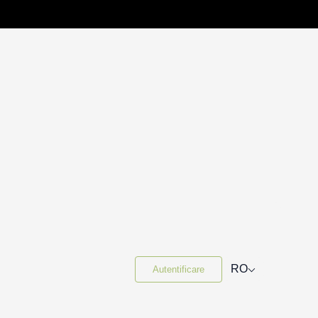
⌵
RO
Autentificare