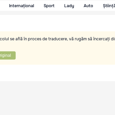
Internațional
Sport
Lady
Auto
Științ
olul se află în proces de traducere, vă rugăm să încercați di
riginal