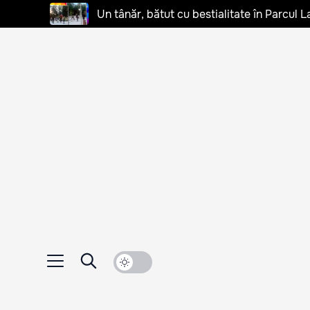
Un tânăr, bătut cu bestialitate în Parcul L