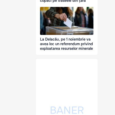
copaci pe traseele din țară
La Delacău, pe 1 noiembrie va
avea loc un referendum privind
exploatarea resurselor minerale