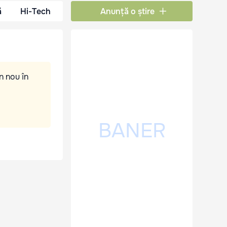
ă
Hi-Tech
Anunță o știre
n nou în