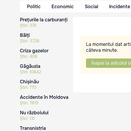
Politic
Economic
Social
Incidente
Prețurile la carburanți
Știri:
376
Bălți
Știri:
5726
La momentul dat artic
câteva minute.
Criza gazelor
Știri:
406
Înapoi la articolul o
Găgăuzia
Știri:
10842
Chișinău
Știri:
770
Accidente în Moldova
Știri:
7819
Nu războiului
Știri:
131
Transnistria