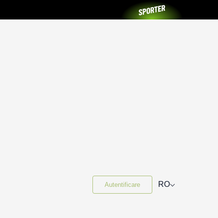
⌵
RO
Autentificare