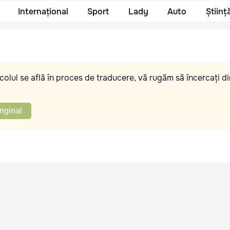
Internațional
Sport
Lady
Auto
Științ
olul se află în proces de traducere, vă rugăm să încercați di
riginal