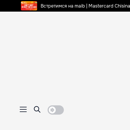
Встретимся на maib | Mastercard Chisi