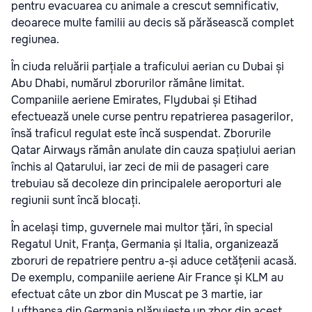
pentru evacuarea cu animale a crescut semnificativ,
deoarece multe familii au decis să părăsească complet
regiunea.
În ciuda reluării parțiale a traficului aerian cu Dubai și
Abu Dhabi, numărul zborurilor rămâne limitat.
Companiile aeriene Emirates, Flydubai și Etihad
efectuează unele curse pentru repatrierea pasagerilor,
însă traficul regulat este încă suspendat. Zborurile
Qatar Airways rămân anulate din cauza spațiului aerian
închis al Qatarului, iar zeci de mii de pasageri care
trebuiau să decoleze din principalele aeroporturi ale
regiunii sunt încă blocați.
În același timp, guvernele mai multor țări, în special
Regatul Unit, Franța, Germania și Italia, organizează
zboruri de repatriere pentru a-și aduce cetățenii acasă.
De exemplu, companiile aeriene Air France și KLM au
efectuat câte un zbor din Muscat pe 3 martie, iar
Lufthansa din Germania plănuiește un zbor din acest