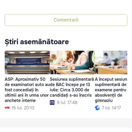
Comentarii
Știri asemănătoare
ASP: Aproximativ 50
Sesiunea suplimentară
A început sesiunea
de examinatori auto au
de BAC începe pe 13
suplimentară de
fost concediați în
iulie: Circa 3.000 de
examene pentru
ultimii ani în urma unor
candidați s-au înscris
absolvenții de
anchete interne
gimnaziu
9 Iul. 17:48
15 Iul. 20:10
7 Iul. 14:17