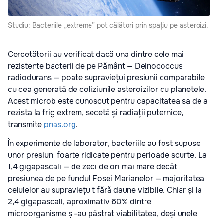
Studiu: Bacteriile „extreme” pot călători prin spațiu pe asteroizi.
Cercetătorii au verificat dacă una dintre cele mai
rezistente bacterii de pe Pământ — Deinococcus
radiodurans — poate supraviețui presiunii comparabile
cu cea generată de coliziunile asteroizilor cu planetele.
Acest microb este cunoscut pentru capacitatea sa de a
rezista la frig extrem, secetă și radiații puternice,
transmite
pnas.org
.
În experimente de laborator, bacteriile au fost supuse
unor presiuni foarte ridicate pentru perioade scurte. La
1,4 gigapascali — de zeci de ori mai mare decât
presiunea de pe fundul Fosei Marianelor — majoritatea
celulelor au supraviețuit fără daune vizibile. Chiar și la
2,4 gigapascali, aproximativ 60% dintre
microorganisme și-au păstrat viabilitatea, deși unele