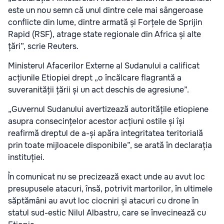
este un nou semn că unul dintre cele mai sângeroase
conflicte din lume, dintre armată și Forțele de Sprijin
Rapid (RSF), atrage state regionale din Africa și alte
țări”, scrie Reuters.
Ministerul Afacerilor Externe al Sudanului a calificat
acțiunile Etiopiei drept „o încălcare flagrantă a
suveranității țării și un act deschis de agresiune”.
„Guvernul Sudanului avertizează autoritățile etiopiene
asupra consecințelor acestor acțiuni ostile și își
reafirmă dreptul de a-și apăra integritatea teritorială
prin toate mijloacele disponibile”, se arată în declarația
instituției.
În comunicat nu se precizează exact unde au avut loc
presupusele atacuri, însă, potrivit martorilor, în ultimele
săptămâni au avut loc ciocniri și atacuri cu drone în
statul sud-estic Nilul Albastru, care se învecinează cu