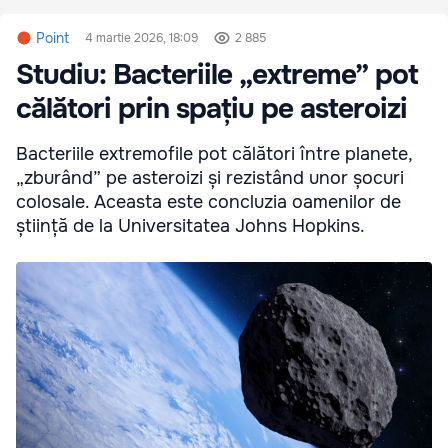
Point
4 martie 2026, 18:09
2 885
Studiu: Bacteriile „extreme” pot
călători prin spațiu pe asteroizi
Bacteriile extremofile pot călători între planete,
„zburând” pe asteroizi și rezistând unor șocuri
colosale. Aceasta este concluzia oamenilor de
știință de la Universitatea Johns Hopkins.