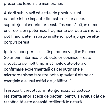
prezentau leziuni ale membranei.
Autorii subliniază că astfel de presiuni sunt
caracteristice impacturilor asteroizilor asupra
suprafeței planetelor. Aceasta înseamnă că, în urma
unor coliziuni puternice, fragmente de rocă cu microbi
pot fi aruncate în spațiu și ulterior pot ajunge pe alte
corpuri cerești.
Ipoteza panspermiei — răspândirea vieții în Sistemul
Solar prin intermediul obiectelor cosmice — este
discutată de mult timp, însă noile date oferă o
confirmare experimentală că cel puțin unele
microorganisme terestre pot supraviețui etapelor
esențiale ale unui astfel de „călătorii”.
În prezent, cercetătorii intenționează să testeze
rezistența altor specii de bacterii pentru a evalua cât de
răspândită este această reziliență în natură.