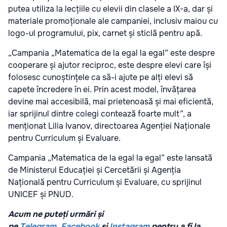
putea utiliza la lecțiile cu elevii din clasele a IX-a, dar și
materiale promoționale ale campaniei, inclusiv maiou cu
logo-ul programului, pix, carnet și sticlă pentru apă.
„Campania „Matematica de la egal la egal” este despre
cooperare și ajutor reciproc, este despre elevi care își
folosesc cunoștințele ca să-i ajute pe alți elevi să
capete încredere în ei. Prin acest model, învățarea
devine mai accesibilă, mai prietenoasă și mai eficientă,
iar sprijinul dintre colegi contează foarte mult”, a
menționat Lilia Ivanov, directoarea Agenției Naționale
pentru Curriculum și Evaluare.
Campania „Matematica de la egal la egal” este lansată
de Ministerul Educației și Cercetării și Agenția
Națională pentru Curriculum și Evaluare, cu sprijinul
UNICEF și PNUD.
Acum ne puteți urmări și
pe
Telegram
,
Facebook
și
Instagram
pentru a fi la