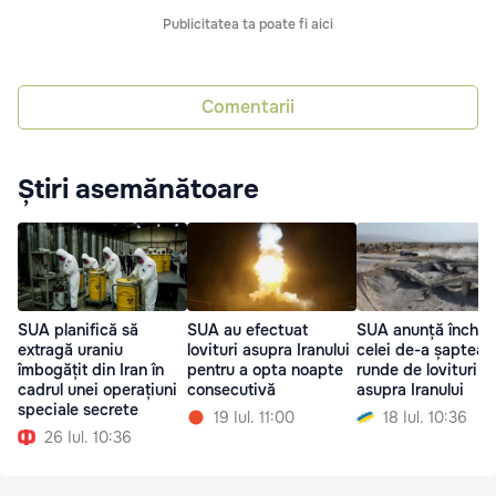
Publicitatea ta poate fi aici
Comentarii
Știri asemănătoare
SUA planifică să
SUA au efectuat
SUA anunță închei
extragă uraniu
lovituri asupra Iranului
celei de-a șaptea
îmbogățit din Iran în
pentru a opta noapte
runde de lovituri
cadrul unei operațiuni
consecutivă
asupra Iranului
speciale secrete
19 Iul. 11:00
18 Iul. 10:36
26 Iul. 10:36