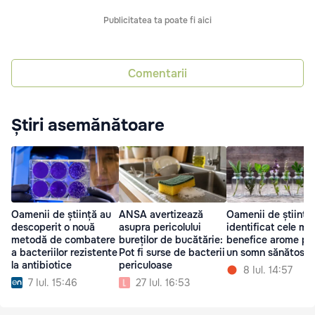
Publicitatea ta poate fi aici
Comentarii
Știri asemănătoare
Oamenii de știință au
ANSA avertizează
Oamenii de știință
descoperit o nouă
asupra pericolului
identificat cele ma
metodă de combatere
bureților de bucătărie:
benefice arome pe
a bacteriilor rezistente
Pot fi surse de bacterii
un somn sănătos
la antibiotice
periculoase
8 Iul. 14:57
7 Iul. 15:46
27 Iul. 16:53