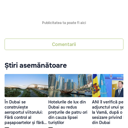
Publicitatea ta poate fi aici
Comentarii
Știri asemănătoare
În Dubai se
Hotelurile de lux din
ANI îl verifică pe
construiește
Dubai au redus
adjunctul unui șef 
aeroportul viitorului:
prețurile de patru ori
la Vamă, după o
Fără control al
din cauza lipsei
sesizare privind lux
pașapoartelor și fără
turiștilor
din Dubai
cozi