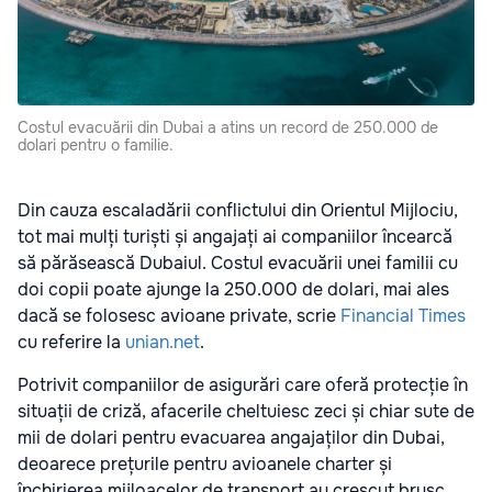
Costul evacuării din Dubai a atins un record de 250.000 de
dolari pentru o familie.
Din cauza escaladării conflictului din Orientul Mijlociu,
tot mai mulți turiști și angajați ai companiilor încearcă
să părăsească Dubaiul. Costul evacuării unei familii cu
doi copii poate ajunge la 250.000 de dolari, mai ales
dacă se folosesc avioane private, scrie
Financial Times
cu referire la
unian.net
.
Potrivit companiilor de asigurări care oferă protecție în
situații de criză, afacerile cheltuiesc zeci și chiar sute de
mii de dolari pentru evacuarea angajaților din Dubai,
deoarece prețurile pentru avioanele charter și
închirierea mijloacelor de transport au crescut brusc.