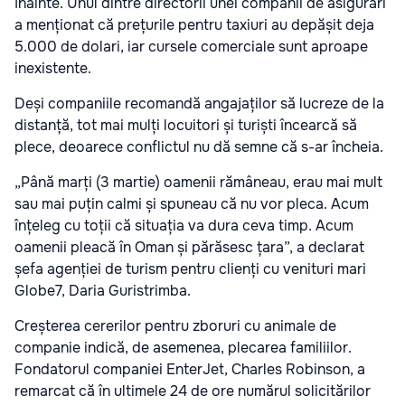
înainte. Unul dintre directorii unei companii de asigurări
a menționat că prețurile pentru taxiuri au depășit deja
5.000 de dolari, iar cursele comerciale sunt aproape
inexistente.
Deși companiile recomandă angajaților să lucreze de la
distanță, tot mai mulți locuitori și turiști încearcă să
plece, deoarece conflictul nu dă semne că s-ar încheia.
„Până marți (3 martie) oamenii rămâneau, erau mai mult
sau mai puțin calmi și spuneau că nu vor pleca. Acum
înțeleg cu toții că situația va dura ceva timp. Acum
oamenii pleacă în Oman și părăsesc țara”, a declarat
șefa agenției de turism pentru clienți cu venituri mari
Globe7, Daria Guristrimba.
Creșterea cererilor pentru zboruri cu animale de
companie indică, de asemenea, plecarea familiilor.
Fondatorul companiei EnterJet, Charles Robinson, a
remarcat că în ultimele 24 de ore numărul solicitărilor