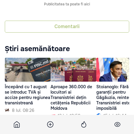
Publicitatea ta poate fi aici
Comentarii
Știri asemănătoare
Începând cu 1 august
Aproape 360.000 de
Stoianoglo: Fără
se introduc TVA și
locuitori ai
garanții pentru
accize pentru regiunea
Transnistriei dețin
Găgăuzia, reintegr
transnistreană
cetățenia Republicii
Transnistriei este
Moldova
imposibilă
8 Iul. 08:26
13 Iul. 10:58
15 Iul. 16:44