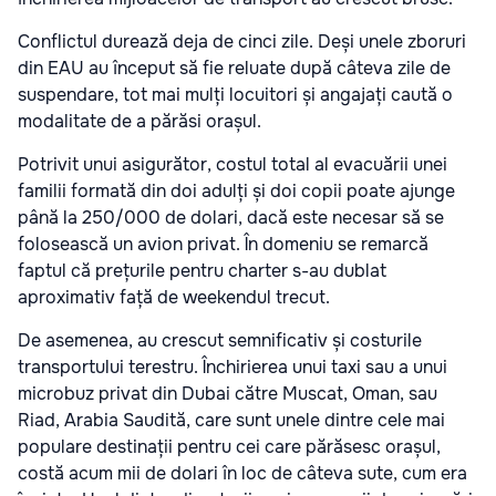
Conflictul durează deja de cinci zile. Deși unele zboruri
din EAU au început să fie reluate după câteva zile de
suspendare, tot mai mulți locuitori și angajați caută o
modalitate de a părăsi orașul.
Potrivit unui asigurător, costul total al evacuării unei
familii formată din doi adulți și doi copii poate ajunge
până la 250/000 de dolari, dacă este necesar să se
folosească un avion privat. În domeniu se remarcă
faptul că prețurile pentru charter s-au dublat
aproximativ față de weekendul trecut.
De asemenea, au crescut semnificativ și costurile
transportului terestru. Închirierea unui taxi sau a unui
microbuz privat din Dubai către Muscat, Oman, sau
Riad, Arabia Saudită, care sunt unele dintre cele mai
populare destinații pentru cei care părăsesc orașul,
costă acum mii de dolari în loc de câteva sute, cum era