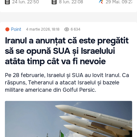
24 Iun. 22:50
8 Iun. 22:08
29 Mai. 09:27
Point
4 martie 2026, 18:18
6 634
Iranul a anunțat că este pregătit
să se opună SUA și Israelului
atâta timp cât va fi nevoie
Pe 28 februarie, Israelul și SUA au lovit Iranul. Ca
răspuns, Teheranul a atacat Israelul și bazele
militare americane din Golful Persic.