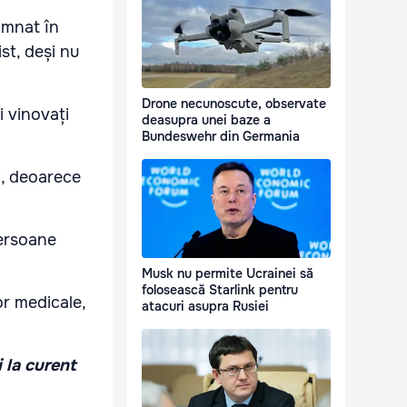
amnat în
st, deși nu
Drone necunoscute, observate
i vinovați
deasupra unei baze a
Bundeswehr din Germania
ni, deoarece
persoane
Musk nu permite Ucrainei să
folosească Starlink pentru
or medicale,
atacuri asupra Rusiei
i la curent