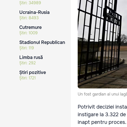
Știri:
34989
Ucraina-Rusia
Știri:
8493
Cutremure
Știri:
1009
Stadionul Republican
Știri:
119
Limba rusă
Știri:
292
Știri pozitive
Știri:
1721
Un fost gardian al unui lag
Potrivit deciziei ins
instigare la 3.322 d
inapt pentru proces