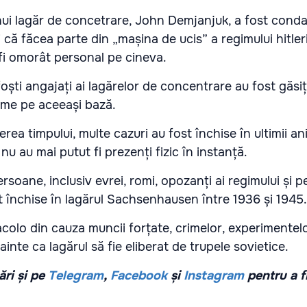
nui lagăr de concetrare, John Demjanjuk, a fost cond
 că făcea parte din „mașina de ucis” a regimului hitleri
 fi omorât personal pe cineva.
foști angajați ai lagărelor de concentrare au fost găsiț
rime pe aceeași bază.
erea timpului, multe cazuri au fost închise în ultimii a
nu au mai putut fi prezenți fizic în instanță.
soane, inclusiv evrei, romi, opozanți ai regimului și 
 închise în lagărul Sachsenhausen între 1936 și 1945.
acolo din cauza muncii forțate, crimelor, experimentel
nainte ca lagărul să fie eliberat de trupele sovietice.
ri și pe
Telegram
,
Facebook
și
Instagram
pentru a f