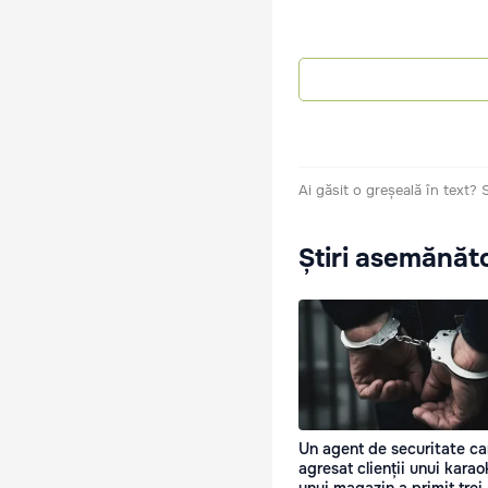
Ai găsit o greșeală în text?
Știri asemănăt
Un agent de securitate ca
agresat clienții unui karao