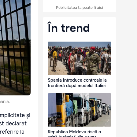
Publicitatea ta poate fi aici
În trend
Spania introduce controale la
frontieră după modelul Italiei
mania.
mplicitate și
st declarat
referire la
Republica Moldova riscă o