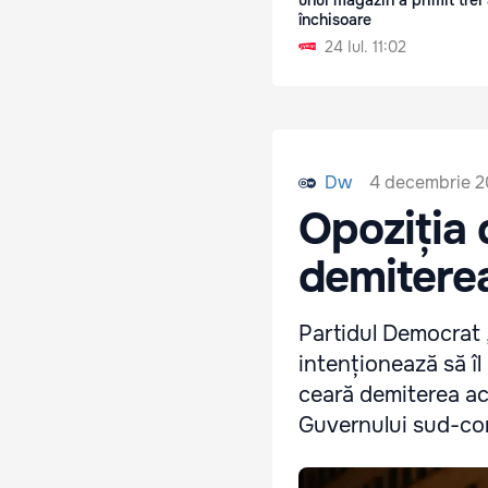
unui magazin a primit trei
închisoare
24 Iul. 11:02
4 decembrie 2
Dw
Opoziția 
demiterea
Partidul Democrat „
intenționează să îl
ceară demiterea ace
Guvernului sud-co