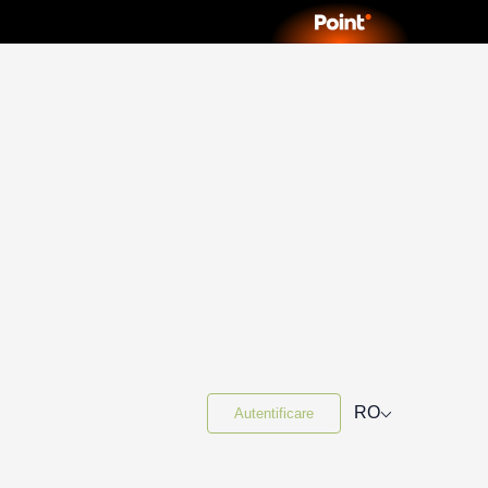
⌵
RO
Autentificare