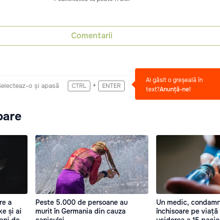
Comentarii
Ai găsit o greșeală în
+
Selecteaz-o și apasă
CTRL
ENTER
text?
Anunță-ne!
oare
re a
Peste 5.000 de persoane au
Un medic, condamn
ke și ai
murit în Germania din cauza
închisoare pe viață