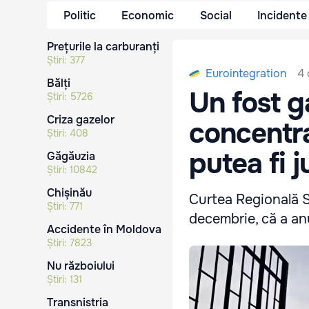
Politic
Economic
Social
Incidente
Prețurile la carburanți
Știri:
377
4 
Eurointegration
Bălți
Un fost g
Știri:
5726
Criza gazelor
concentra
Știri:
408
putea fi 
Găgăuzia
Știri:
10842
Chișinău
Curtea Regională S
Știri:
771
decembrie, că a anu
Accidente în Moldova
Știri:
7823
Nu războiului
Știri:
131
Transnistria