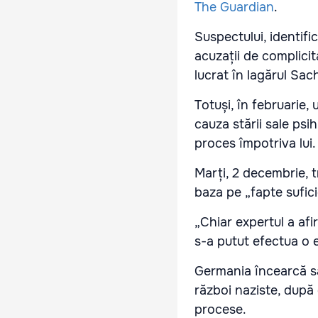
The Guardian
.
Suspectului, identif
acuzații de complicit
lucrat în lagărul Sac
Totuși, în februarie
cauza stării sale psih
proces împotriva lui.
Marți, 2 decembrie, t
baza pe „fapte sufici
„Chiar expertul a afi
s-a putut efectua o e
Germania încearcă să 
război naziste, după 
procese.