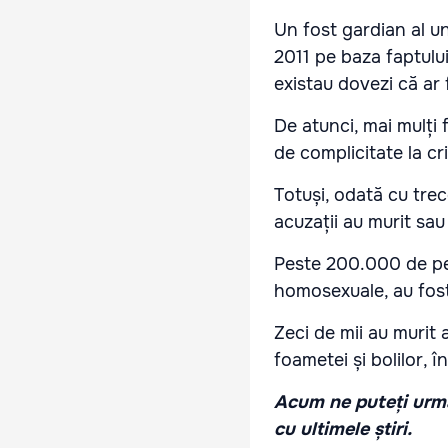
Un fost gardian al u
2011 pe baza faptului
existau dovezi că ar
De atunci, mai mulți 
de complicitate la c
Totuși, odată cu trec
acuzații au murit sau 
Peste 200.000 de per
homosexuale, au fost
Zeci de mii au murit 
foametei și bolilor, î
Acum ne puteți urmă
cu ultimele știri.