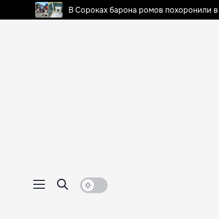
В Сороках барона ромов похоронили в