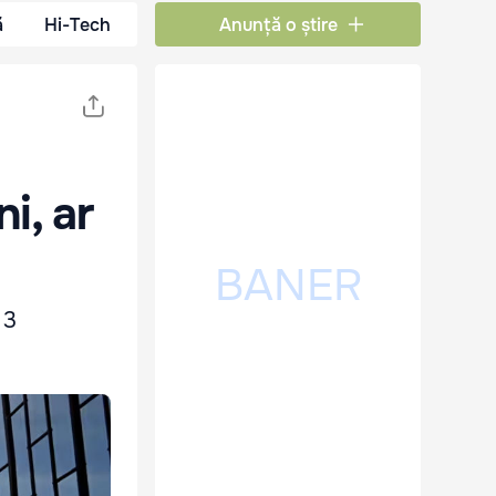
ă
Hi-Tech
Anunță o știre
i, ar
 3