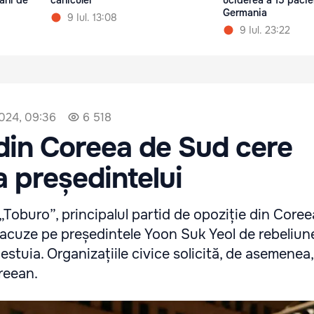
 ani de
caniculei
uciderea a 15 pacien
Germania
9 Iul. 13:08
9 Iul. 23:22
024, 09:36
6 518
din Coreea de Sud cere
 președintelui
Toburo”, principalul partid de opoziție din Coree
 acuze pe președintele Yoon Suk Yeol de rebeliune
stuia. Organizațiile civice solicită, de asemenea
reean.