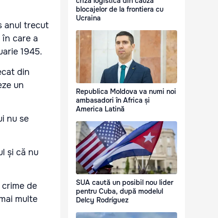
criză logistică din cauza
blocajelor de la frontiera cu
Ucraina
 anul trecut
 în care a
uarie 1945.
ecat din
ieze un
Republica Moldova va numi noi
ambasadori în Africa și
America Latină
ui nu se
l și că nu
SUA caută un posibil nou lider
r crime de
pentru Cuba, după modelul
 mai multe
Delcy Rodríguez