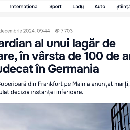
Internațional
Sport
Lady
Auto
Științ
decembrie 2024, 09:44
7 703
ardian al unui lagăr de
re, în vârsta de 100 de an
judecat în Germania
uperioară din Frankfurt pe Main a anunțat marți,
lat decizia instanței inferioare.