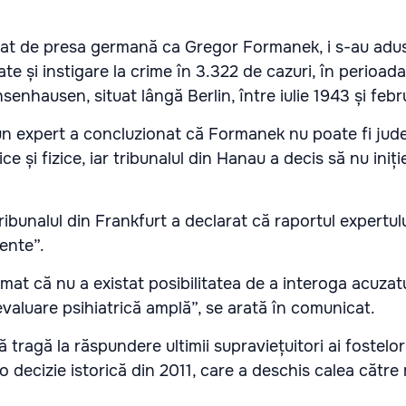
icat de presa germană ca Gregor Formanek, i s-au adus
ate și instigare la crime în 3.322 de cazuri, în perioada
hsenhausen, situat lângă Berlin, între iulie 1943 și febr
, un expert a concluzionat că Formanek nu poate fi jud
ice și fizice, iar tribunalul din Hanau a decis să nu iniț
ribunalul din Frankfurt a declarat că raportul expertul
ente”.
rmat că nu a existat posibilitatea de a interoga acuzatu
valuare psihiatrică amplă”, se arată în comunicat.
tragă la răspundere ultimii supraviețuitori ai fostelo
o decizie istorică din 2011, care a deschis calea către