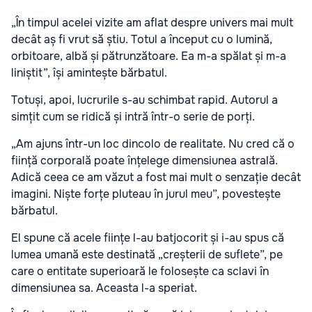
„În timpul acelei vizite am aflat despre univers mai mult
decât aș fi vrut să știu. Totul a început cu o lumină,
orbitoare, albă și pătrunzătoare. Ea m-a spălat și m-a
liniștit”, își amintește bărbatul.
Totuși, apoi, lucrurile s-au schimbat rapid. Autorul a
simțit cum se ridică și intră într-o serie de porți.
„Am ajuns într-un loc dincolo de realitate. Nu cred că o
ființă corporală poate înțelege dimensiunea astrală.
Adică ceea ce am văzut a fost mai mult o senzație decât
imagini. Niște forțe pluteau în jurul meu”, povestește
bărbatul.
El spune că acele ființe l-au batjocorit și i-au spus că
lumea umană este destinată „creșterii de suflete”, pe
care o entitate superioară le folosește ca sclavi în
dimensiunea sa. Aceasta l-a speriat.