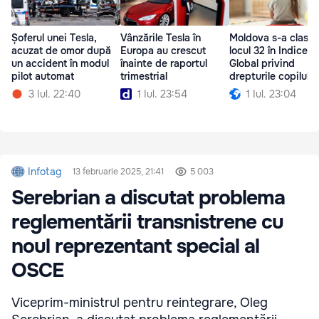
Șoferul unei Tesla,
Vânzările Tesla în
Moldova s-a clasat
acuzat de omor după
Europa au crescut
locul 32 în Indicele
un accident în modul
înainte de raportul
Global privind
pilot automat
trimestrial
drepturile copilului
3 Iul. 22:40
1 Iul. 23:54
1 Iul. 23:04
Infotag
13 februarie 2025, 21:41
5 003
Serebrian a discutat problema
reglementării transnistrene cu
noul reprezentant special al
OSCE
Viceprim-ministrul pentru reintegrare, Oleg