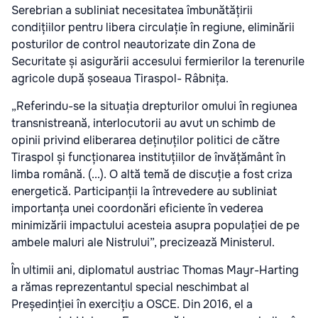
Serebrian a subliniat necesitatea îmbunătățirii
condițiilor pentru libera circulație în regiune, eliminării
posturilor de control neautorizate din Zona de
Securitate și asigurării accesului fermierilor la terenurile
agricole după șoseaua Tiraspol- Râbnița.
„Referindu-se la situația drepturilor omului în regiunea
transnistreană, interlocutorii au avut un schimb de
opinii privind eliberarea deținuților politici de către
Tiraspol și funcționarea instituțiilor de învățământ în
limba română. (...). O altă temă de discuție a fost criza
energetică. Participanții la întrevedere au subliniat
importanța unei coordonări eficiente în vederea
minimizării impactului acesteia asupra populației de pe
ambele maluri ale Nistrului”, precizează Ministerul.
În ultimii ani, diplomatul austriac Thomas Mayr-Harting
a rămas reprezentantul special neschimbat al
Președinției în exercițiu a OSCE. Din 2016, el a