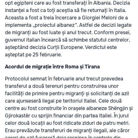
opt egipteni care au fost transferați în Albania. Decizia
instanței a fost ca toți aceștia să fie returnați în Italia.
Aceasta a fost a treia încercare a Giorgiei Meloni de a
implementa „proiectul albanez”. Astfel de decizii legate
de migranți au fost luate și anul trecut. Conform presei,
guvernul italian încearcă să schimbe statutul centrelor,
așteptând decizia Curții Europene. Verdictul este
așteptat pe 25 februarie.
Acordul de migrație între Roma și Tirana
Protocolul semnat în februarie anul trecut prevedea
transferul a două terenuri pentru construirea unor
facilități de primire pentru migranți și solicitanți de azil
care ajunseseră ilegal pe teritoriul Italiei. Cele două
centre au fost construite în orașele albaneze Shëngjin și
Gjirokastër cu sprijin financiar din partea Italiei. În jurul
celor două locații au fost ridicate ziduri de patru metri.
Erau prevăzute transferuri de migranți ilegali, ale căror
cereri de azil fuseseră deja respinse în centrele din