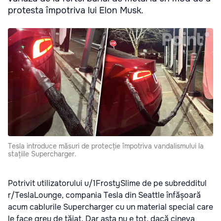
protesta împotriva lui Elon Musk.
Tesla introduce măsuri de protecție împotriva vandalismului la
stațiile Supercharger.
Potrivit utilizatorului u/1FrostySlime de pe subredditul
r/TeslaLounge, compania Tesla din Seattle înfășoară
acum cablurile Supercharger cu un material special care
le face greu de tăiat. Dar asta nu e tot, dacă cineva