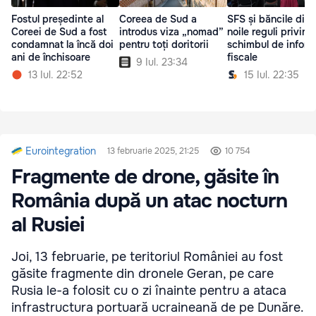
Fostul președinte al
Coreea de Sud a
SFS și băncile dis
Coreei de Sud a fost
introdus viza „nomad”
noile reguli privind
condamnat la încă doi
pentru toți doritorii
schimbul de inform
ani de închisoare
fiscale
9 Iul. 23:34
13 Iul. 22:52
15 Iul. 22:35
Eurointegration
13 februarie 2025, 21:25
10 754
Fragmente de drone, găsite în
România după un atac nocturn
al Rusiei
Joi, 13 februarie, pe teritoriul României au fost
găsite fragmente din dronele Geran, pe care
Rusia le-a folosit cu o zi înainte pentru a ataca
infrastructura portuară ucraineană de pe Dunăre.