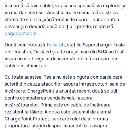
încearcă să taie cablul, vopseaua specială va exploda și
va murdări intrusul. Acest lucru nu numai că va strica
starea de spirit a „vânătorului de cupru”, dar ar putea
deveni și o dovadă dacă poliția îl prinde, relatează
gagadget.com
.
După cum notează
Teslarati
, stațiile Supercharger Tesla
din Houston, Oakland și alte orașe mari din SUA au fost
vizate în mod regulat de încercări de a fura cupru din
cabluri în ultimul an.
Cu toate acestea, Tesla nu este singura companie care
suferă din cauza atacurilor asupra infrastructurii sale de
încărcare. ChargePoint a anunțat recent două soluții
pentru combaterea vandalismului asupra
încărcătoarelor. Prima este un cablu de încărcare
rezistent la tăiere. A doua este sistemul de alarmă
ChargePoint Protect, care are rolul de a informa
proprietarul stației despre impactul fizic asupra