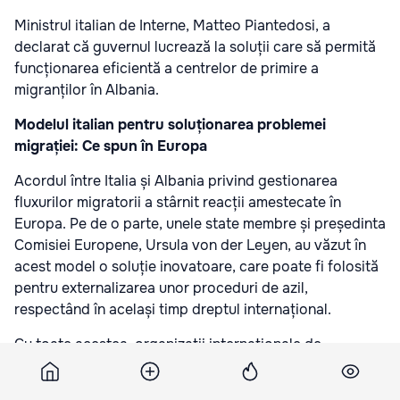
Ministrul italian de Interne, Matteo Piantedosi, a
declarat că guvernul lucrează la soluții care să permită
funcționarea eficientă a centrelor de primire a
migranților în Albania.
Modelul italian pentru soluționarea problemei
migrației: Ce spun în Europa
Acordul între Italia și Albania privind gestionarea
fluxurilor migratorii a stârnit reacții amestecate în
Europa. Pe de o parte, unele state membre și președinta
Comisiei Europene, Ursula von der Leyen, au văzut în
acest model o soluție inovatoare, care poate fi folosită
pentru externalizarea unor proceduri de azil,
respectând în același timp dreptul internațional.
Cu toate acestea, organizații internaționale de
drepturile omului, precum Amnesty International,
avertizează asupra riscului de încălcare a drepturilor