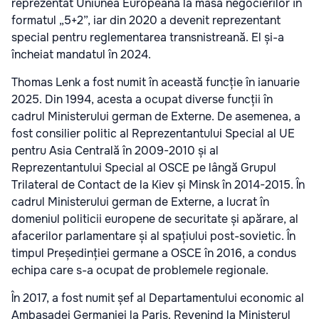
reprezentat Uniunea Europeană la masa negocierilor în
formatul „5+2”, iar din 2020 a devenit reprezentant
special pentru reglementarea transnistreană. El și-a
încheiat mandatul în 2024.
Thomas Lenk a fost numit în această funcție în ianuarie
2025. Din 1994, acesta a ocupat diverse funcții în
cadrul Ministerului german de Externe. De asemenea, a
fost consilier politic al Reprezentantului Special al UE
pentru Asia Centrală în 2009-2010 și al
Reprezentantului Special al OSCE pe lângă Grupul
Trilateral de Contact de la Kiev și Minsk în 2014-2015. În
cadrul Ministerului german de Externe, a lucrat în
domeniul politicii europene de securitate și apărare, al
afacerilor parlamentare și al spațiului post-sovietic. În
timpul Președinției germane a OSCE în 2016, a condus
echipa care s-a ocupat de problemele regionale.
În 2017, a fost numit șef al Departamentului economic al
Ambasadei Germaniei la Paris. Revenind la Ministerul