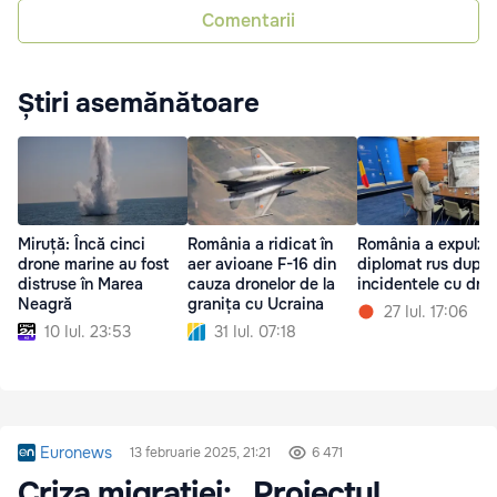
Comentarii
Știri asemănătoare
Miruță: Încă cinci
România a ridicat în
România a expulza
drone marine au fost
aer avioane F-16 din
diplomat rus după
distruse în Marea
cauza dronelor de la
incidentele cu dro
Neagră
granița cu Ucraina
27 Iul. 17:06
10 Iul. 23:53
31 Iul. 07:18
Euronews
13 februarie 2025, 21:21
6 471
Criza migrației: „Proiectul