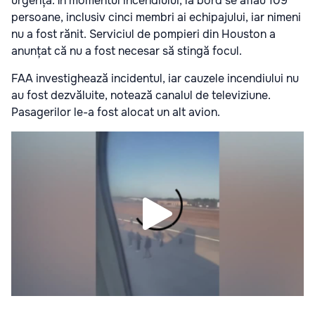
urgență. În momentul incendiului, la bord se aflau 109
persoane, inclusiv cinci membri ai echipajului, iar nimeni
nu a fost rănit. Serviciul de pompieri din Houston a
anunțat că nu a fost necesar să stingă focul.
FAA investighează incidentul, iar cauzele incendiului nu
au fost dezvăluite, notează canalul de televiziune.
Pasagerilor le-a fost alocat un alt avion.