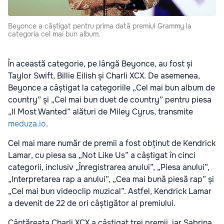
Beyonce a câștigat pentru prima dată premiul Grammy la
categoria cel mai bun album.
În această categorie, pe lângă Beyonce, au fost și
Taylor Swift, Billie Eilish și Charli XCX. De asemenea,
Beyonce a câștigat la categoriile „Cel mai bun album de
country” și „Cel mai bun duet de country” pentru piesa
„II Most Wanted” alături de Miley Cyrus, transmite
meduza.io
.
Cel mai mare număr de premii a fost obținut de Kendrick
Lamar, cu piesa sa „Not Like Us” a câștigat în cinci
categorii, inclusiv „Înregistrarea anului”, „Piesa anului”,
„Interpretarea rap a anului”, „Cea mai bună piesă rap” și
„Cel mai bun videoclip muzical”. Astfel, Kendrick Lamar
a devenit de 22 de ori câștigător al premiului.
Cântăreața Charli XCX a câștigat trei premii, iar Sabrina