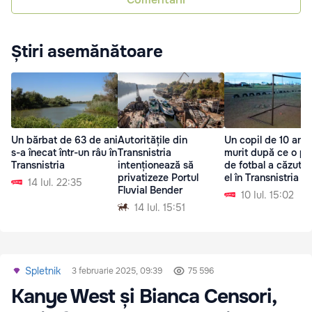
Știri asemănătoare
Un bărbat de 63 de ani
Autoritățile din
Un copil de 10 ani 
s-a înecat într-un râu în
Transnistria
murit după ce o po
Transnistria
intenționează să
de fotbal a căzut 
privatizeze Portul
el în Transnistria
14 Iul. 22:35
Fluvial Bender
10 Iul. 15:02
14 Iul. 15:51
Spletnik
3 februarie 2025, 09:39
75 596
Kanye West și Bianca Censori,