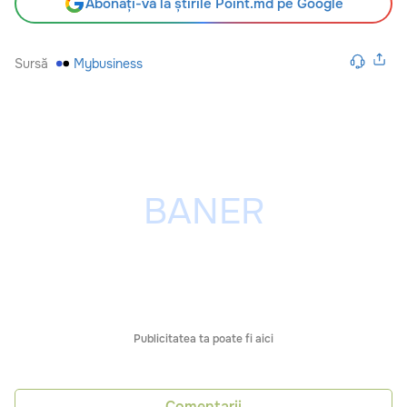
Abonați-vă la știrile Point.md pe Google
Sursă
Mybusiness
Publicitatea ta poate fi aici
Comentarii