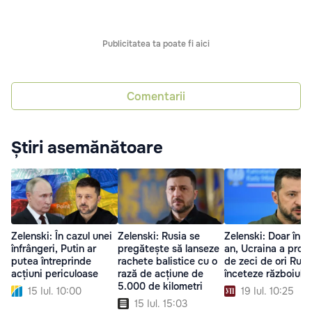
Publicitatea ta poate fi aici
Comentarii
Știri asemănătoare
Zelenski: În cazul unei
Zelenski: Rusia se
Zelenski: Doar în a
înfrângeri, Putin ar
pregătește să lanseze
an, Ucraina a prop
putea întreprinde
rachete balistice cu o
de zeci de ori Rusi
acțiuni periculoase
rază de acțiune de
înceteze războiul
5.000 de kilometri
15 Iul. 10:00
19 Iul. 10:25
15 Iul. 15:03