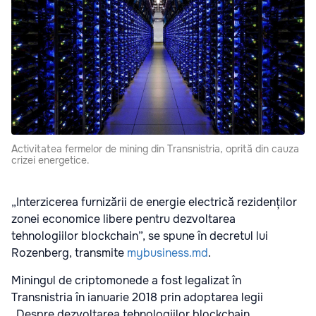
Activitatea fermelor de mining din Transnistria, oprită din cauza
crizei energetice.
„Interzicerea furnizării de energie electrică rezidenților
zonei economice libere pentru dezvoltarea
tehnologiilor blockchain”, se spune în decretul lui
Rozenberg, transmite
mybusiness.md
.
Miningul de criptomonede a fost legalizat în
Transnistria în ianuarie 2018 prin adoptarea legii
„Despre dezvoltarea tehnologiilor blockchain