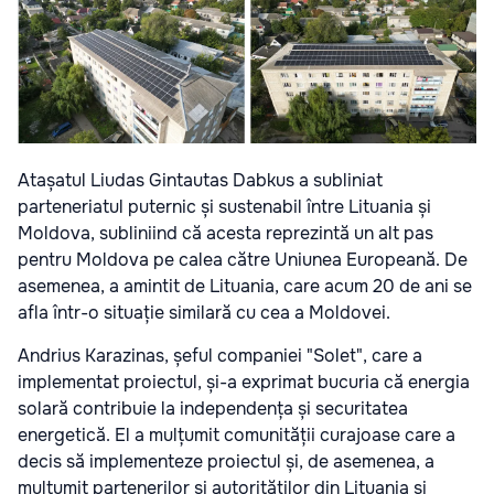
Atașatul Liudas Gintautas Dabkus a subliniat
parteneriatul puternic și sustenabil între Lituania și
Moldova, subliniind că acesta reprezintă un alt pas
pentru Moldova pe calea către Uniunea Europeană. De
asemenea, a amintit de Lituania, care acum 20 de ani se
afla într-o situație similară cu cea a Moldovei.
Andrius Karazinas, șeful companiei "Solet", care a
implementat proiectul, și-a exprimat bucuria că energia
solară contribuie la independența și securitatea
energetică. El a mulțumit comunității curajoase care a
decis să implementeze proiectul și, de asemenea, a
mulțumit partenerilor și autorităților din Lituania și