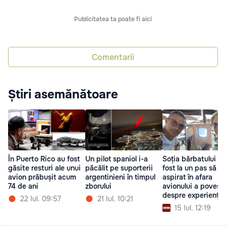
Publicitatea ta poate fi aici
Comentarii
Știri asemănătoare
În Puerto Rico au fost
Un pilot spaniol i-a
Soția bărbatului ca
găsite resturi ale unui
păcălit pe suporterii
fost la un pas să fi
avion prăbușit acum
argentinieni în timpul
aspirat în afara
74 de ani
zborului
avionului a povesti
despre experiența
22 Iul. 09:57
21 Iul. 10:21
trăită
15 Iul. 12:19