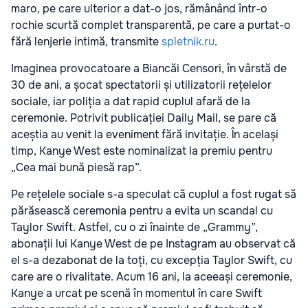
maro, pe care ulterior a dat-o jos, rămânând într-o
rochie scurtă complet transparentă, pe care a purtat-o
fără lenjerie intimă, transmite
spletnik.ru
.
Imaginea provocatoare a Biancăi Censori, în vârstă de
30 de ani, a șocat spectatorii și utilizatorii rețelelor
sociale, iar poliția a dat rapid cuplul afară de la
ceremonie. Potrivit publicației Daily Mail, se pare că
aceștia au venit la eveniment fără invitație. În același
timp, Kanye West este nominalizat la premiu pentru
„Cea mai bună piesă rap”.
Pe rețelele sociale s-a speculat că cuplul a fost rugat să
părăsească ceremonia pentru a evita un scandal cu
Taylor Swift. Astfel, cu o zi înainte de „Grammy”,
abonații lui Kanye West de pe Instagram au observat că
el s-a dezabonat de la toți, cu excepția Taylor Swift, cu
care are o rivalitate. Acum 16 ani, la aceeași ceremonie,
Kanye a urcat pe scenă în momentul în care Swift