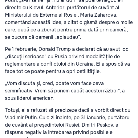
Putin, „s-ar teme” și „nu ar dori” să poarte negocieri
directe cu Kievul. Anterior, purtătorul de cuvânt al
Ministerului de Externe al Rusiei, Maria Zaharova,
comentând această idee, a citat o glumă despre o molie
care, după ce a zburat pentru prima dată prin cameră,
se bucura că oamenii „aplaudau”.
Pe 1 februarie, Donald Trump a declarat că au avut loc
„discuții serioase” cu Rusia privind modalitățile de
reglementare a conflictului din Ucraina. El a spus că va
face tot ce poate pentru a opri ostilitățile.
„Vom discuta și, cred, poate vom face ceva
semnificativ. Vrem să punem capăt acestui război”, a
spus liderul american.
Totuși, el a refuzat să precizeze dacă a vorbit direct cu
Vladimir Putin. Cu o zi înainte, pe 31 ianuarie, purtătorul
de cuvânt al președintelui Rusiei, Dmitri Peskov, a
răspuns negativ la întrebarea privind posibilele