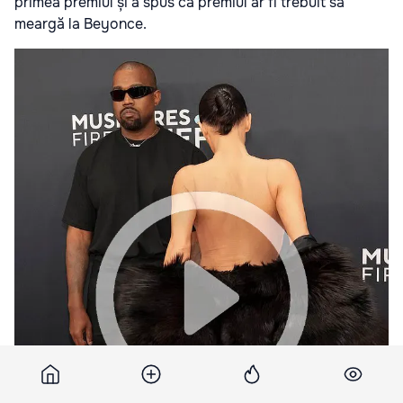
primea premiul și a spus că premiul ar fi trebuit să
meargă la Beyonce.