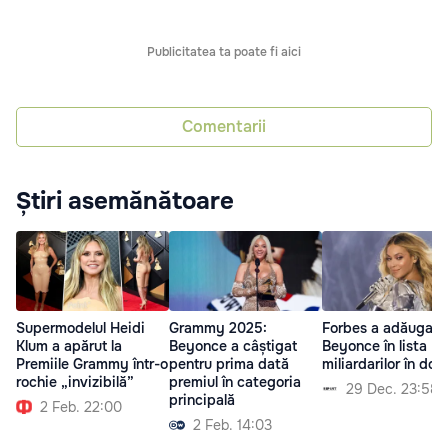
Publicitatea ta poate fi aici
Comentarii
Știri asemănătoare
Supermodelul Heidi
Grammy 2025:
Forbes a adăugat-
Klum a apărut la
Beyonce a câștigat
Beyonce în lista
Premiile Grammy într-o
pentru prima dată
miliardarilor în dola
rochie „invizibilă”
premiul în categoria
29 Dec. 23:58
principală
2 Feb. 22:00
2 Feb. 14:03