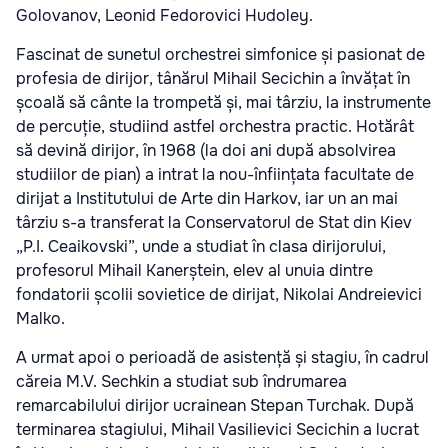
Golovanov, Leonid Fedorovici Hudoley.
Fascinat de sunetul orchestrei simfonice și pasionat de
profesia de dirijor, tânărul Mihail Secichin a învățat în
școală să cânte la trompetă și, mai târziu, la instrumente
de percuție, studiind astfel orchestra practic. Hotărât
să devină dirijor, în 1968 (la doi ani după absolvirea
studiilor de pian) a intrat la nou-înființata facultate de
dirijat a Institutului de Arte din Harkov, iar un an mai
târziu s-a transferat la Conservatorul de Stat din Kiev
„P.I. Ceaikovski”, unde a studiat în clasa dirijorului,
profesorul Mihail Kanerștein, elev al unuia dintre
fondatorii școlii sovietice de dirijat, Nikolai Andreievici
Malko.
A urmat apoi o perioadă de asistență și stagiu, în cadrul
căreia M.V. Sechkin a studiat sub îndrumarea
remarcabilului dirijor ucrainean Stepan Turchak. După
terminarea stagiului, Mihail Vasilievici Secichin a lucrat