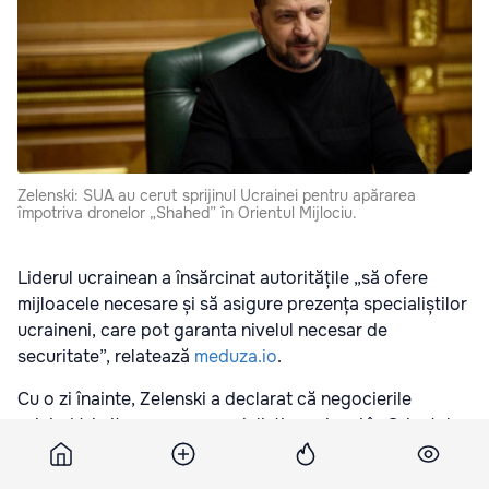
Zelenski: SUA au cerut sprijinul Ucrainei pentru apărarea
împotriva dronelor „Shahed” în Orientul Mijlociu.
Liderul ucrainean a însărcinat autoritățile „să ofere
mijloacele necesare și să asigure prezența specialiștilor
ucraineni, care pot garanta nivelul necesar de
securitate”, relatează
meduza.io
.
Cu o zi înainte, Zelenski a declarat că negocierile
privind trimiterea unor specialiști ucraineni în Orientul
Mijlociu sunt deja în desfășurare.