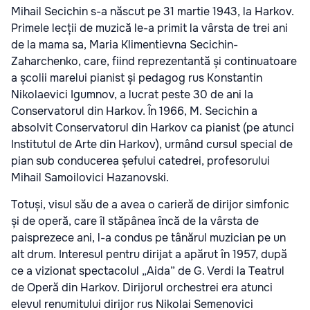
Mihail Secichin s-a născut pe 31 martie 1943, la Harkov.
Primele lecții de muzică le-a primit la vârsta de trei ani
de la mama sa, Maria Klimentievna Secichin-
Zaharchenko, care, fiind reprezentantă și continuatoare
a școlii marelui pianist și pedagog rus Konstantin
Nikolaevici Igumnov, a lucrat peste 30 de ani la
Conservatorul din Harkov. În 1966, M. Secichin a
absolvit Conservatorul din Harkov ca pianist (pe atunci
Institutul de Arte din Harkov), urmând cursul special de
pian sub conducerea șefului catedrei, profesorului
Mihail Samoilovici Hazanovski.
Totuși, visul său de a avea o carieră de dirijor simfonic
și de operă, care îl stăpânea încă de la vârsta de
paisprezece ani, l-a condus pe tânărul muzician pe un
alt drum. Interesul pentru dirijat a apărut în 1957, după
ce a vizionat spectacolul „Aida” de G. Verdi la Teatrul
de Operă din Harkov. Dirijorul orchestrei era atunci
elevul renumitului dirijor rus Nikolai Semenovici