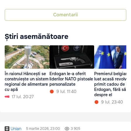
Comentarii
Știri asemănătoare
În raionul Hâncești se
Erdogan le-a oferit
Premierul belgian 
construiește un sistem
liderilor NATO pistoale
luat acasă revolver
regional de alimentare
personalizate
primit cadou de la
cu apă
Erdogan, fără să șt
9 Iul. 11:40
despre el
17 Iul. 20:27
9 Iul. 23:40
Unian
5 martie 2026, 23:00
3 905