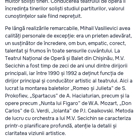
multor soliști tineri. Conducerea teatrului de operă îi
încredința tinerilor soliști studiul partiturilor, valorul
cunoștințelor sale fiind neprețuit.
Pe lângă realizările remarcabile, Mihail Vasilievici avea
calități personale de excepție: era un prieten adevărat,
un susținător de încredere, om bun, empatic, corect,
talentat și frumos în toate sensurile cuvântului. La
Teatrul Național de Operă și Balet din Chișinău, M.V.
Secichin a fost timp de zeci de ani unul dintre dirijorii
principali, iar între 1990 și 1992 a deținut funcția de
dirijor principal și conducător artistic al teatrului. Aici a
lucrat la montarea baletelor „Romeo și Julieta” de S.
Prokofiev, „Spartacus” de A. Haciaturian, precum și la
opere precum „Nunta lui Figaro” de W.A. Mozart, „Don
Carlos” de G. Verdi, „Iolanta” de P.I. Ceaikovski. Metoda
de lucru cu orchestra a lui M.V. Secichin se caracteriza
printr-o planificare profundă, atenție la detalii și
claritatea viziunii artistice.