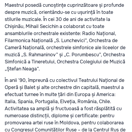
Maestrul posedă cunoștințe cuprinzătoare și profunde
despre muzică, orientându-se cu ușurință în toate
stilurile muzicale. În cei 30 de ani de activitate la
Chișinău, Mihail Secichin a colaborat cu toate
ansamblurile orchestrale existente: Radio Național,
Filarmonica Națională „S. Lunchevici”, Orchestra de
Cameră Națională, orchestrele simfonice ale liceelor de
muzică „S. Rahmaninov” și „C. Porumbescu”, Orchestra
Simfonică a Tineretului, Orchestra Colegiului de Muzică
„Ștefan Neaga”.
În anii ’90, împreună cu colectivul Teatrului Național de
Operă și Balet și alte orchestre din capitală, maestrul a
efectuat turnee în multe țări din Europa și America:
Italia, Spania, Portugalia, Elveția, România, Chile.
Activitatea sa amplă și fructuoasă a fost răsplătită cu
numeroase distincții, diplome și certificate: pentru
promovarea artei ruse în Moldova, pentru colaborarea
cu Congresul Comunităților Ruse – de la Centrul Rus de