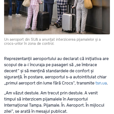
Un aeroport din SUA a anunțat interzicerea pijamalelor și a
crocs-urilor în zona de control.
Reprezentanții aeroportului au declarat că inițiativa are
scopul de a-i încuraja pe pasageri să „se îmbrace
decent” și să mențină standardele de confort și
siguranță. În postare, aeroportul s-a autointitulat chiar
„primul aeroport din lume fără Crocs”, transmite
tsn.ua
.
„Am văzut destule. Am trecut prin destule. A venit
timpul să interzicem pijamalele în Aeroportul
Internațional Tampa. Pijamale. În. Aeroport. În mijlocul
zilei”, se arată în mesajul publicat.