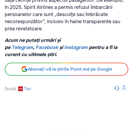
deja cerințe privind aspectul pasagerilor. De exemplu,
în 2025, Spirit Airlines a permis refuzul îmbarcării
persoanelor care sunt „desculțe sau îmbrăcate
necorespunzător”, inclusiv în haine transparente sau
prea revelatoare.
Acum ne puteți urmări și
pe
Telegram
,
Facebook
și
Instagram
pentru a fi la
curent cu ultimele știri.
Abonați-vă la știrile Point.md pe Google
Sursă
Tsn