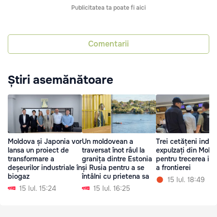
Publicitatea ta poate fi aici
Comentarii
Știri asemănătoare
Moldova și Japonia vor
Un moldovean a
Trei cetățeni indien
lansa un proiect de
traversat înot râul la
expulzați din Mold
transformare a
granița dintre Estonia
pentru trecerea ile
deșeurilor industriale în
și Rusia pentru a se
a frontierei
biogaz
întâlni cu prietena sa
15 Iul. 18:49
15 Iul. 15:24
15 Iul. 16:25