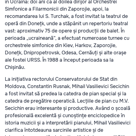
în Ucraina: doi ani ca al doilea dirijor al Orchestrei
Simfonice a Filarmonicii din Zaporojie, apoi, la
recomandarea lui S. Turchak, a fost invitat la teatrul de
operă din Donețk, unde a stăpânit un repertoriu teatral
vast: aproximativ 75 de opere și producții de balet. În
perioada „ucraineană”, a efectuat numeroase turnee cu
orchestrele simfonice din Kiev, Harkov, Zaporojie,
Donețk, Dnipropetrovsk, Odesa, Cernăuți și alte orașe
ale fostei URSS. În 1988 a început perioada sa la
Chișinău.
La inițiativa rectorului Conservatorului de Stat din
Moldova, Constantin Rusnak, Mihail Vasilievici Secichin
a fost invitat să predea la catedra de pian special și la
catedra de pregătire operatică. Lecțiile de pian cu M.V.
Secichin erau interesante și productive. Având o școală
profesională excelentă și cunoștințe enciclopedice în
istoria muzicii și a interpretării pianului, Mihail Vasilievici
clarifica întotdeauna sarcinile artistice și de