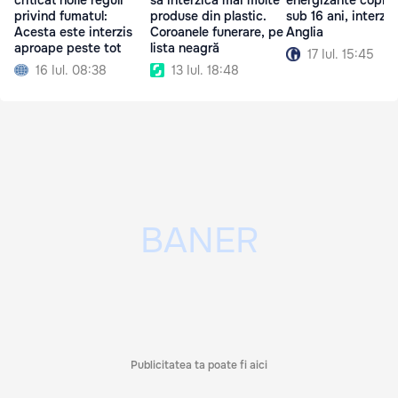
criticat noile reguli
energizante copiilo
să interzică mai multe
privind fumatul:
sub 16 ani, interzis
produse din plastic.
Acesta este interzis
Anglia
Coroanele funerare, pe
aproape peste tot
lista neagră
17 Iul. 15:45
16 Iul. 08:38
13 Iul. 18:48
Publicitatea ta poate fi aici