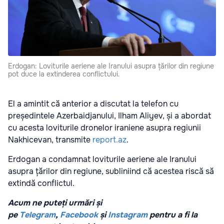
Erdogan: Loviturile aeriene ale Iranului asupra țărilor din regiune
pot duce la extinderea conflictului.
El a amintit că anterior a discutat la telefon cu
președintele Azerbaidjanului, Ilham Aliyev, și a abordat
cu acesta loviturile dronelor iraniene asupra regiunii
Nakhicevan, transmite
report.az
.
Erdogan a condamnat loviturile aeriene ale Iranului
asupra țărilor din regiune, subliniind că acestea riscă să
extindă conflictul.
Acum ne puteți urmări și
pe
Telegram
,
Facebook
și
Instagram
pentru a fi la