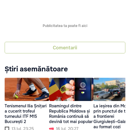
Publicitatea ta poate fi aici
Comentarii
Știri asemănătoare
Tenismenul Ilia Șnițari
Roamingul dintre
La ieșirea din Mol
a cucerit trofeul
Republica Moldova și
prin punctul de tre
turneului ITF M15
România continuă să
a frontierei
București 2
devină tot mai popular
Giurgiulești–Galați 
au format cozi
13 Iul. 23:25
16 Iul. 20:27