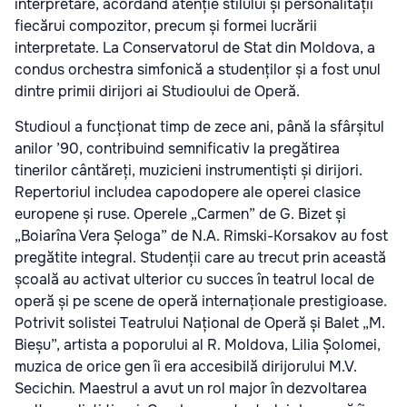
interpretare, acordând atenție stilului și personalității
fiecărui compozitor, precum și formei lucrării
interpretate. La Conservatorul de Stat din Moldova, a
condus orchestra simfonică a studenților și a fost unul
dintre primii dirijori ai Studioului de Operă.
Studioul a funcționat timp de zece ani, până la sfârșitul
anilor ’90, contribuind semnificativ la pregătirea
tinerilor cântăreți, muzicieni instrumentiști și dirijori.
Repertoriul includea capodopere ale operei clasice
europene și ruse. Operele „Carmen” de G. Bizet și
„Boiarîna Vera Șeloga” de N.A. Rimski-Korsakov au fost
pregătite integral. Studenții care au trecut prin această
școală au activat ulterior cu succes în teatrul local de
operă și pe scene de operă internaționale prestigioase.
Potrivit solistei Teatrului Național de Operă și Balet „M.
Bieșu”, artista a poporului al R. Moldova, Lilia Șolomei,
muzica de orice gen îi era accesibilă dirijorului M.V.
Secichin. Maestrul a avut un rol major în dezvoltarea