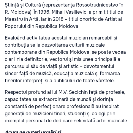
Știință și Cultură (reprezentanța Rossotrudnicestvo în
R. Moldova). În 1996, Mihail Vasilievici a primit titlul de
Maestru în Artă, iar în 2018 – titlul onorific de Artist al
Poporului din Republica Moldova.
Evaluând activitatea acestui muzician remarcabil și
contribuția sa la dezvoltarea culturii muzicale
contemporane din Republica Moldova, se poate vedea
clar linia definitorie, vectorul și misiunea principală a
parcursului său de viață și artistic – devotamentul
sincer față de muzică, educația muzicală și formarea
tinerilor interpreți și a publicului de toate vârstele.
Respectul profund al lui M.V. Secichin față de profesie,
capacitatea sa extraordinară de muncă și dorința
constantă de perfecționare profesională au inspirat
generații de muzicieni tineri, studenți și colegi prin
exemplul personal de dedicare nelimitată artei muzicale.
Acum ne puteți urmări și