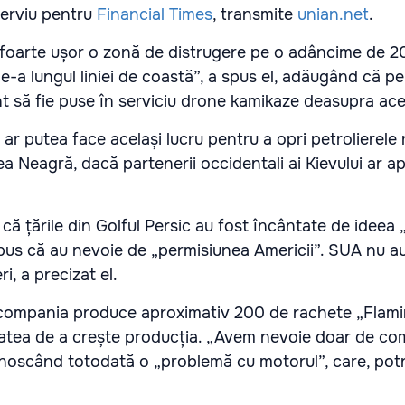
terviu pentru
Financial Times
, transmite
unian.net
.
 foarte ușor o zonă de distrugere pe o adâncime de 2
 de-a lungul liniei de coastă”, a spus el, adăugând că p
nt să fie puse în serviciu drone kamikaze deasupra ace
nt ar putea face același lucru pentru a opri petrolierele 
a Neagră, dacă partenerii occidentali ai Kievului ar a
că țările din Golful Persic au fost încântate de ideea 
spus că au nevoie de „permisiunea Americii”. SUA nu a
i, a precizat el.
 compania produce aproximativ 200 de rachete „Flam
tatea de a crește producția. „Avem nevoie doar de com
unoscând totodată o „problemă cu motorul”, care, potrivi