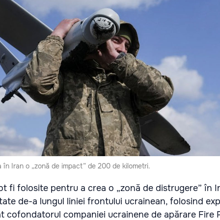
 în Iran o „zonă de impact” de 200 de kilometri.
 fi folosite pentru a crea o „zonă de distrugere” în Ir
te de-a lungul liniei frontului ucrainean, folosind expl
at cofondatorul companiei ucrainene de apărare Fire P