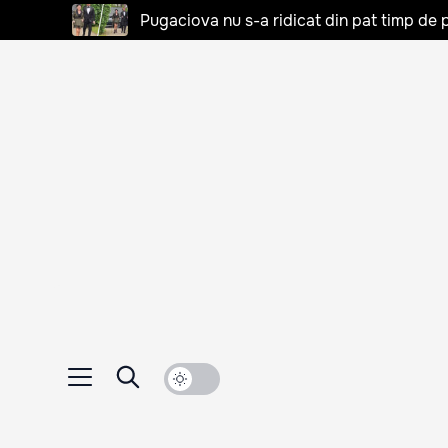
Pugaciova nu s-a ridicat din pat timp de pa