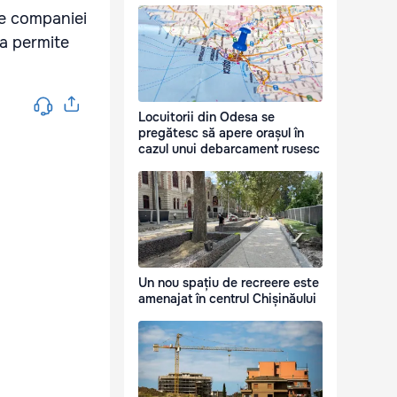
le companiei
va permite
Locuitorii din Odesa se
pregătesc să apere orașul în
cazul unui debarcament rusesc
Un nou spațiu de recreere este
amenajat în centrul Chișinăului