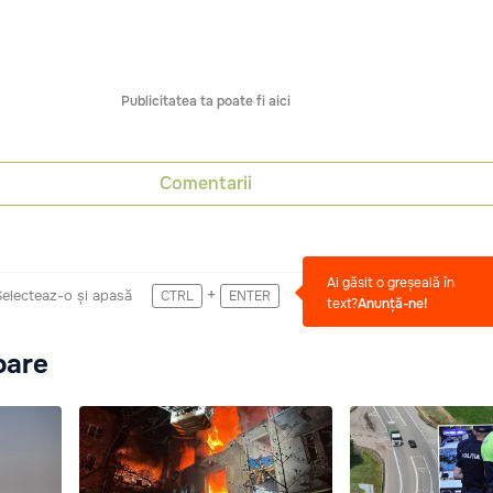
Publicitatea ta poate fi aici
Comentarii
Ai găsit o greșeală în
+
Selecteaz-o și apasă
CTRL
ENTER
text?
Anunță-ne!
oare