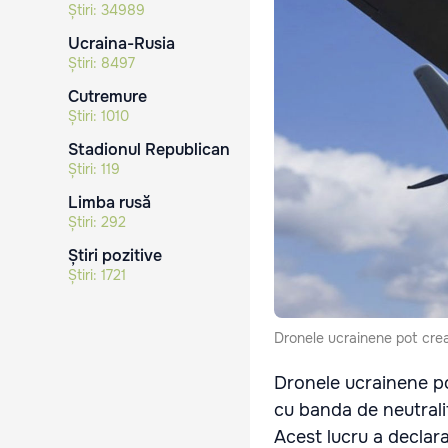
Știri:
34989
Ucraina-Rusia
Știri:
8497
Cutremure
Știri:
1010
Stadionul Republican
Știri:
119
Limba rusă
Știri:
292
Știri pozitive
Știri:
1721
Dronele ucrainene pot crea
Dronele ucrainene pot
cu banda de neutralita
Acest lucru a declar