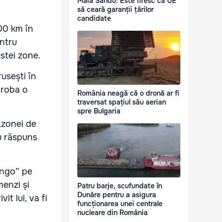
Maia Sandu: Este firesc ca UE
să ceară garanții țărilor
candidate
00 km în
entru
stei zone.
rusești în
proba o
România neagă că o dronă ar fi
traversat spațiul său aerian
spre Bulgaria
„zonei de
u răspuns
ingo” pe
enzi și
Patru barje, scufundate în
Dunăre pentru a asigura
t lui, va fi
funcționarea unei centrale
nucleare din România