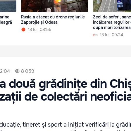
arine
Rusia a atacat cu drone regiunile
Zeci de șoferi, sanc
 Neagră
Zaporojie și Odesa
încălcarea regulilor 
după monitorizarea
13 Iul. 08:55
13 Iul. 09:24
12:04
8 059
a două grădinițe din Chi
ații de colectări neofici
ucație, tineret și sport a inițiat verificări la grădi