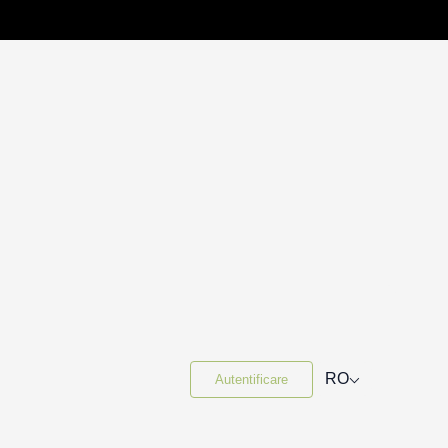
⌵
RO
Autentificare