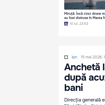
Miruță: Încă cinci drone m
au fost distruse în Marea
10 Iul. 23:53
15 mai 2026, 
Ipn
Anchetă l
după acuz
bani
Direcția generală ed