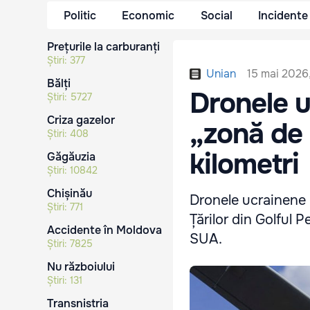
Politic
Economic
Social
Incidente
Prețurile la carburanți
Știri:
377
15 mai 2026,
Unian
Bălți
Dronele u
Știri:
5727
Criza gazelor
„zonă de 
Știri:
408
kilometri
Găgăuzia
Știri:
10842
Chișinău
Dronele ucrainene p
Știri:
771
Țărilor din Golful 
Accidente în Moldova
SUA.
Știri:
7825
Nu războiului
Știri:
131
Transnistria