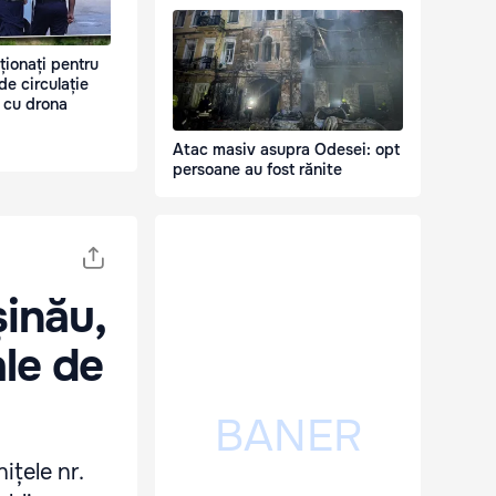
ționați pentru
de circulație
 cu drona
Atac masiv asupra Odesei: opt
persoane au fost rănite
șinău,
ale de
nițele nr.