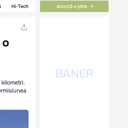
ă
Hi-Tech
Anunță o știre
 o
kilometri.
permisiunea