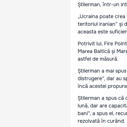
Știlerman, într-un in
„Ucraina poate crea
teritoriul iranian” și
aceasta este suficie
Potrivit lui, Fire Poi
Marea Baltică și Mare
astfel de măsură.
Știlerman a mai spus 
distrugere”, dar au 
încă acestei propuner
Știlerman a spus că
lună, dar are capaci
bani”, a spus el, rec
rezolvată în curând.