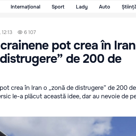
Internațional
Sport
Lady
Auto
Științ
 12:13
6 107
crainene pot crea în Iran
distrugere” de 200 de
ot crea în Iran o „zonă de distrugere” de 200 de 
Persic le-a plăcut această idee, dar au nevoie de 