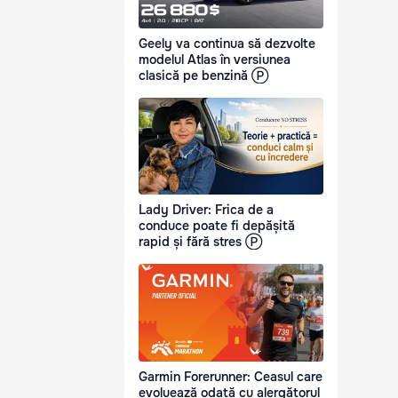
Geely va continua să dezvolte
modelul Atlas în versiunea
clasică pe benzină Ⓟ
Lady Driver: Frica de a
conduce poate fi depășită
rapid și fără stres Ⓟ
Garmin Forerunner: Ceasul care
evoluează odată cu alergătorul