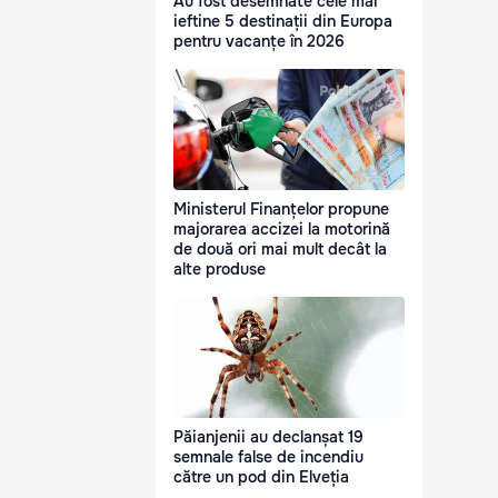
Au fost desemnate cele mai
ieftine 5 destinații din Europa
pentru vacanțe în 2026
Ministerul Finanțelor propune
majorarea accizei la motorină
de două ori mai mult decât la
alte produse
Păianjenii au declanșat 19
semnale false de incendiu
către un pod din Elveția