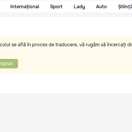
Internațional
Sport
Lady
Auto
Științ
olul se află în proces de traducere, vă rugăm să încercați di
riginal