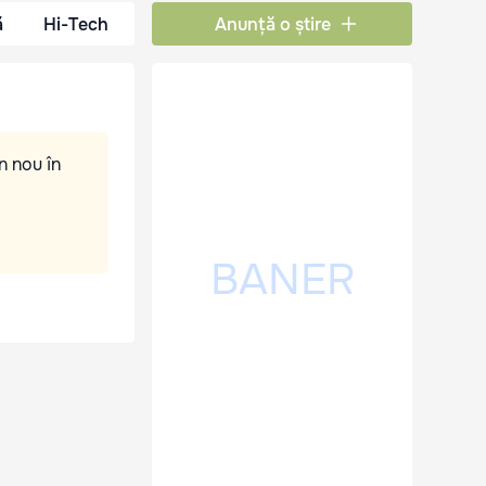
ă
Hi-Tech
Anunță o știre
n nou în