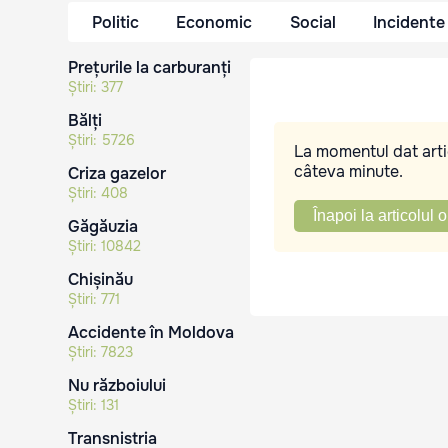
Politic
Economic
Social
Incidente
Prețurile la carburanți
Știri:
377
Bălți
Știri:
5726
La momentul dat artic
câteva minute.
Criza gazelor
Știri:
408
Înapoi la articolul o
Găgăuzia
Știri:
10842
Chișinău
Știri:
771
Accidente în Moldova
Știri:
7823
Nu războiului
Știri:
131
Transnistria