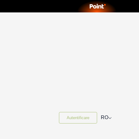
⌵
RO
Autentificare