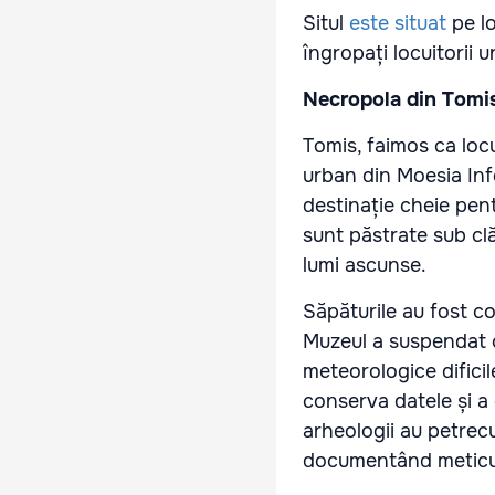
Situl
este situat
pe lo
îngropați locuitorii 
Necropola din Tomis 
Tomis, faimos ca locu
urban din Moesia Infe
destinație cheie pentr
sunt păstrate sub clă
lumi ascunse.
Săpăturile au fost co
Muzeul a suspendat ce
meteorologice dificil
conserva datele și a
arheologii au petrecu
documentând meticul