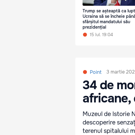
Trump se așteaptă ca lupt
Ucraina să se încheie până
sfârșitul mandatului său
prezidențial
15 Iul. 19:04
3 martie 2026
Point
34 de mo
africane,
Muzeul de Istorie 
descoperire senzați
terenul spitalului 