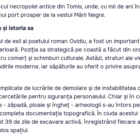
cul necropolei antice din Tomis, unde, cu mii de ani î
unui port prosper de la vestul Mării Negre.
și istoria sa
l de exil al poetului roman Ovidiu, a fost un importan
rioară. Poziția sa strategică pe coastă a făcut din or
u comerț și schimburi culturale. Astăzi, straturi ale vie
dirile moderne, iar săpăturile au oferit o privire asupr
mplicate de lucrările de demolare și de instabilitatea cl
rcetările pentru siguranța personalului. Chiar și în co
e - zăpadă, ploaie și îngheț - arheologii s-au întors pe
 completa documentația topografică. În ciuda acestui 
t 39 de zile de excavare activă, înregistrând fiecare a
os spațiul.