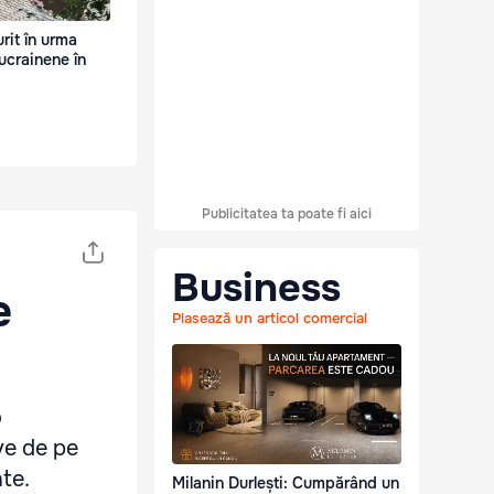
rit în urma
ucrainene în
Publicitatea ta poate fi aici
Business
e
Plasează un articol comercial
o
ve de pe
te.
Milanin Durlești: Cumpărând un