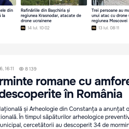
ele din
Rafinăriile din Bașchiria și
Trei persoane au mu
 la
regiunea Krasnodar, atacate de
unui atac cu drone 
drone ucrainene
regiunea Moscovei
14 Iul. 10:02
13 Iul. 08:11
, 16:11
8 139
rminte romane cu amfor
 descoperite în România
Națională și Arheologie din Constanța a anunțat 
onală. În timpul săpăturilor arheologice preventi
municipal, cercetătorii au descoperit 34 de mormin