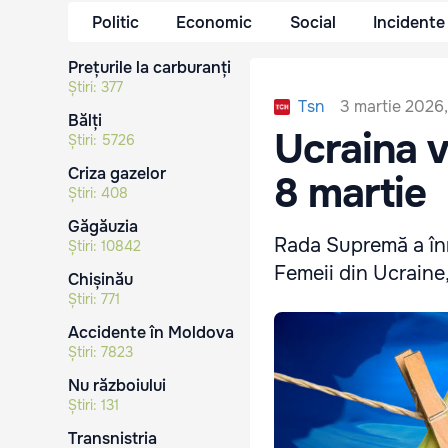
Politic
Economic
Social
Incidente
Prețurile la carburanți
Știri:
377
3 martie 2026,
Tsn
Bălți
Ucraina v
Știri:
5726
Criza gazelor
8 martie
Știri:
408
Găgăuzia
Rada Supremă a înre
Știri:
10842
Femeii din Ucraine,
Chișinău
Știri:
771
Accidente în Moldova
Știri:
7823
Nu războiului
Știri:
131
Transnistria