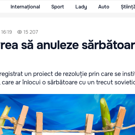
Internațional
Sport
Lady
Auto
Științ
 16:19
15 207
rea să anuleze sărbătoa
gistrat un proiect de rezoluție prin care se insti
 care ar înlocui o sărbătoare cu un trecut sovieti