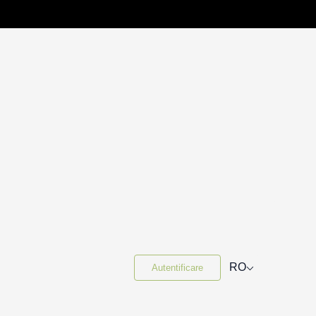
⌵
RO
Autentificare