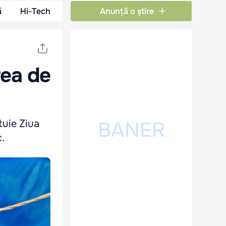
ă
Hi-Tech
Anunță o știre
rea de
tuie Ziua
c.