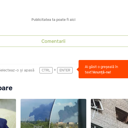
Publicitatea ta poate fi aici
Comentarii
Ai găsit o greșeală în
+
Selecteaz-o și apasă
CTRL
ENTER
text?
Anunță-ne!
oare