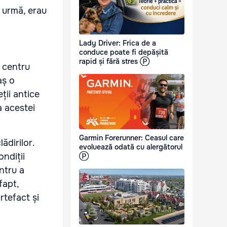
n urmă, erau
Lady Driver: Frica de a
conduce poate fi depășită
rapid și fără stres Ⓟ
t centru
aș o
ții antice
a acestei
Garmin Forerunner: Ceasul care
ădirilor.
evoluează odată cu alergătorul
ndiții
Ⓟ
ntru a
fapt,
rtefact și