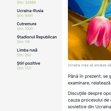
Știri:
34989
Ucraina-Rusia
Știri:
8491
Cutremure
Știri:
1009
Stadionul Republican
Știri:
119
Limba rusă
Știri:
292
Știri pozitive
Ucraina vrea să anuleze să
Știri:
1721
Până în prezent, se ș
examinare, relateaz
Discuțiile despre opo
cauza procesului de d
sovietice din Ucraina