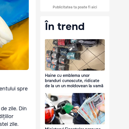
Publicitatea ta poate fi aici
În trend
Haine cu emblema unor
branduri cunoscute, ridicate
de la un un moldovean la vamă
entului spre
de zile. Din
țiilor
tei zile.