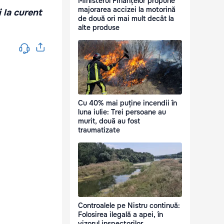
Ministerul Finanțelor propune
majorarea accizei la motorină
i la curent
de două ori mai mult decât la
alte produse
Cu 40% mai puține incendii în
luna iulie: Trei persoane au
murit, două au fost
traumatizate
Controalele pe Nistru continuă:
Folosirea ilegală a apei, în
vizorul inspectorilor