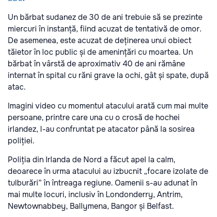
Un bărbat sudanez de 30 de ani trebuie să se prezinte
miercuri în instanță, fiind acuzat de tentativă de omor.
De asemenea, este acuzat de deținerea unui obiect
tăietor în loc public și de amenințări cu moartea. Un
bărbat în vârstă de aproximativ 40 de ani rămâne
internat în spital cu răni grave la ochi, gât și spate, după
atac.
Imagini video cu momentul atacului arată cum mai multe
persoane, printre care una cu o crosă de hochei
irlandez, l-au confruntat pe atacator până la sosirea
poliției.
Poliția din Irlanda de Nord a făcut apel la calm,
deoarece în urma atacului au izbucnit „focare izolate de
tulburări” în întreaga regiune. Oamenii s-au adunat în
mai multe locuri, inclusiv în Londonderry, Antrim,
Newtownabbey, Ballymena, Bangor și Belfast.