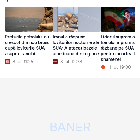
Prețurile petrolului au
Iranul a răspuns
Liderul suprem al
crescut din nou brusc
loviturilor nocturne ale
Iranului a promis s
după loviturile SUA
SUA: A atacat bazele
răzbune pe SUA
asupra Iranului
americane din regiune
pentru moartea lui 
Khamenei
8 Iul. 11:25
8 Iul. 12:38
11 Iul. 19:00