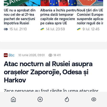
UE nu a aprobat din
Albania a închis pentru
Nouă țări din UE c
nou cel de-al 21-lea
prima dată temporar
Comisiei Europene
pachet de sancțiuni
capitole de negociere
suspende aplicare
împotriva Rusiei
pe calea spre UE
noilor reguli de int
15 Iul. 21:10
14 Iul. 23:59
9 Iul. 12:45
Bbc
10 iunie 2026, 09:01
18 411
Atac nocturn al Rusiei asupra
orașelor Zaporojie, Odesa și
Harkov
Zece persoane au fost rănite în urma atacurilor
rusești asupra orașului și raionului Zaporojie.