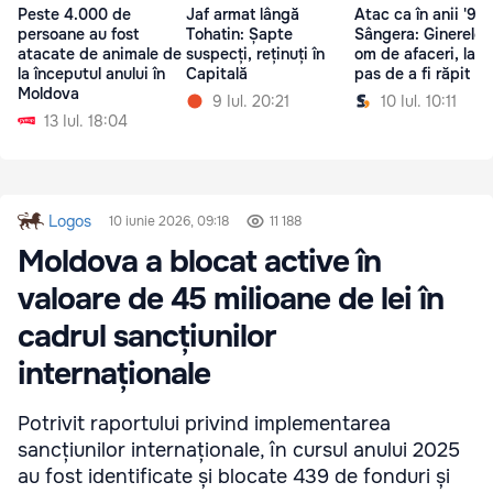
Peste 4.000 de
Jaf armat lângă
Atac ca în anii '90 
persoane au fost
Tohatin: Șapte
Sângera: Ginerele 
atacate de animale de
suspecți, reținuți în
om de afaceri, la u
la începutul anului în
Capitală
pas de a fi răpit
Moldova
9 Iul. 20:21
10 Iul. 10:11
13 Iul. 18:04
Logos
10 iunie 2026, 09:18
11 188
Moldova a blocat active în
valoare de 45 milioane de lei în
cadrul sancțiunilor
internaționale
Potrivit raportului privind implementarea
sancțiunilor internaționale, în cursul anului 2025
au fost identificate și blocate 439 de fonduri și