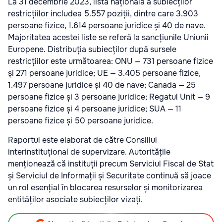
La 31 decembrie 2023, lista națională a subiecților
restricțiilor includea 5.557 poziții, dintre care 3.903
persoane fizice, 1.614 persoane juridice și 40 de nave.
Majoritatea acestei liste se referă la sancțiunile Uniunii
Europene. Distribuția subiecților după sursele
restricțiilor este următoarea: ONU — 731 persoane fizice
și 271 persoane juridice; UE — 3.405 persoane fizice,
1.497 persoane juridice și 40 de nave; Canada — 25
persoane fizice și 3 persoane juridice; Regatul Unit — 9
persoane fizice și 4 persoane juridice; SUA — 11
persoane fizice și 50 persoane juridice.
Raportul este elaborat de către Consiliul
interinstituțional de supervizare. Autoritățile
menționează că instituții precum Serviciul Fiscal de Stat
și Serviciul de Informații și Securitate continuă să joace
un rol esențial în blocarea resurselor și monitorizarea
entităților asociate subiecților vizați.