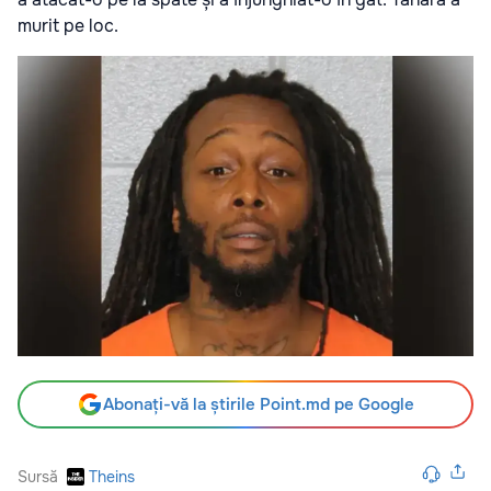
murit pe loc.
Abonați-vă la știrile Point.md pe Google
Sursă
Theins