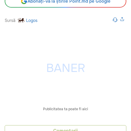
Abonați-vă la știrile Point.md pe Google
Sursă
Logos
Publicitatea ta poate fi aici
Comentarii