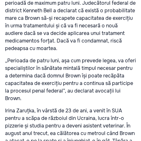
perioadă de maximum patru luni. Judecătorul federal de
district Kenneth Bell a declarat că există o probabilitate
mare ca Brown să-și recapete capacitatea de exercițiu
în urma tratamentului și că va fi necesară o nouă
audiere dacă se va decide aplicarea unui tratament
medicamentos forțat. Dacă va fi condamnat, riscă
pedeapsa cu moartea.
„Perioada de patru luni, așa cum prevede legea, va oferi
specialiștilor în sănătate mintală timpul necesar pentru
a determina dacă domnul Brown își poate recăpăta
capacitatea de exercițiu pentru a continua să participe
la procesul penal federal”, au declarat avocații lui
Brown.
Irina Zaruțka, în vârstă de 23 de ani, a venit în SUA
pentru a scăpa de războiul din Ucraina, lucra într-o
pizzerie și studia pentru a deveni asistent veterinar. În
august anul trecut, ea călătorea cu metroul când Brown
a atacat-o pe la spate și a înjunghiat-o în gât. Tânăra a