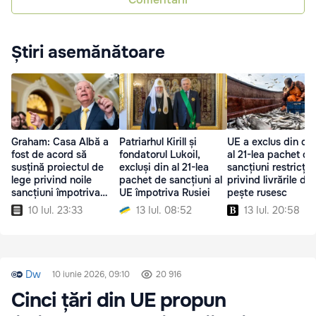
Știri asemănătoare
Graham: Casa Albă a
Patriarhul Kirill și
UE a exclus din cel
fost de acord să
fondatorul Lukoil,
al 21-lea pachet de
susțină proiectul de
excluși din al 21-lea
sancțiuni restricțiil
lege privind noile
pachet de sancțiuni al
privind livrările de
sancțiuni împotriva
UE împotriva Rusiei
pește rusesc
Rusiei
10 Iul. 23:33
13 Iul. 08:52
13 Iul. 20:58
Dw
10 iunie 2026, 09:10
20 916
Cinci țări din UE propun