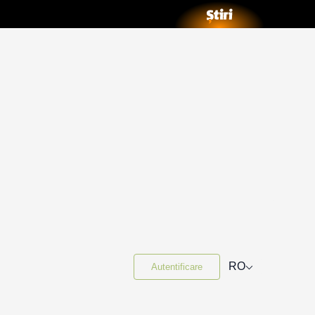
⌵
RO
Autentificare