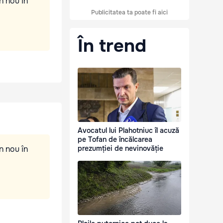
n nou în
Publicitatea ta poate fi aici
În trend
Avocatul lui Plahotniuc îl acuză
pe Tofan de încălcarea
n nou în
prezumției de nevinovăție