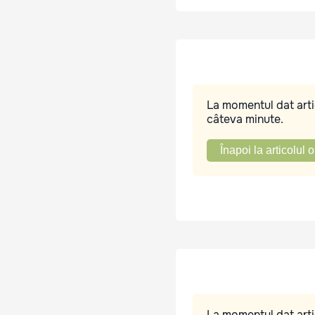
La momentul dat artic
câteva minute.
Înapoi la articolul o
La momentul dat artic