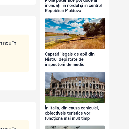
Ploile puternice pot duce la
inundații în nordul și în centrul
Republicii Moldova
n nou în
Captări ilegale de apă din
Nistru, depistate de
inspectorii de mediu
În Italia, din cauza caniculei,
obiectivele turistice vor
funcționa mai mult timp
n nou în