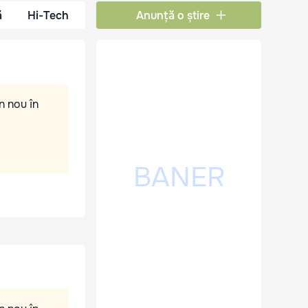
ă
Hi-Tech
Anunță o știre
n nou în