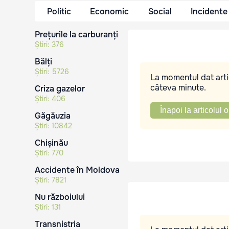
Politic
Economic
Social
Incidente
Prețurile la carburanți
Știri:
376
Bălți
Știri:
5726
La momentul dat artic
câteva minute.
Criza gazelor
Știri:
406
Înapoi la articolul o
Găgăuzia
Știri:
10842
Chișinău
Știri:
770
Accidente în Moldova
Știri:
7821
Nu războiului
Știri:
131
Transnistria