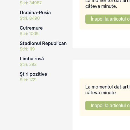
La momentul dat artic
Știri:
34987
câteva minute.
Ucraina-Rusia
Știri:
8490
Înapoi la articolul o
Cutremure
Știri:
1009
Stadionul Republican
Știri:
119
Limba rusă
Știri:
292
Știri pozitive
Știri:
1721
La momentul dat artic
câteva minute.
Înapoi la articolul o