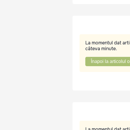
La momentul dat artic
câteva minute.
Înapoi la articolul o
La momentul dat artic