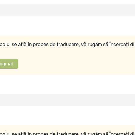
olul se află în proces de traducere, vă rugăm să încercați di
riginal
olul se află în proces de traducere, vă rugăm să încercați di