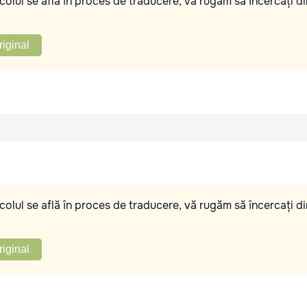
olul se află în proces de traducere, vă rugăm să încercați di
riginal
olul se află în proces de traducere, vă rugăm să încercați di
riginal