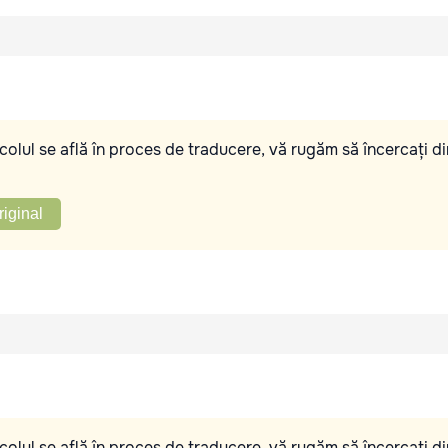
olul se află în proces de traducere, vă rugăm să încercați di
riginal
olul se află în proces de traducere, vă rugăm să încercați di