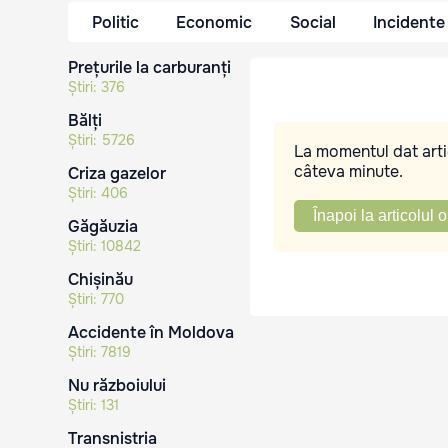
Politic
Economic
Social
Incidente
Prețurile la carburanți
Știri:
376
Bălți
Știri:
5726
La momentul dat artic
câteva minute.
Criza gazelor
Știri:
406
Înapoi la articolul o
Găgăuzia
Știri:
10842
Chișinău
Știri:
770
Accidente în Moldova
Știri:
7819
Nu războiului
Știri:
131
Transnistria