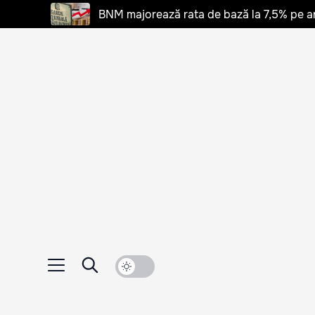
BNM majorează rata de bază la 7,5% pe a