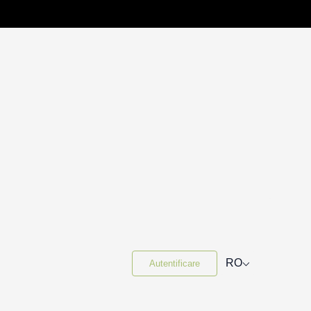
⌵
RO
Autentificare