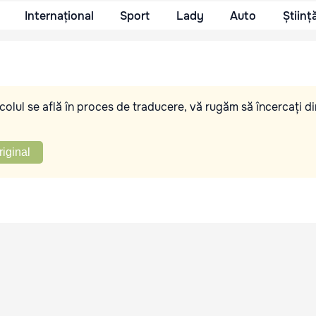
Internațional
Sport
Lady
Auto
Științ
olul se află în proces de traducere, vă rugăm să încercați di
riginal