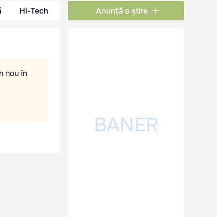
ă
Hi-Tech
Anunță o știre
n nou în