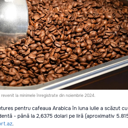
u revenit la minimele înregistrate din noiembrie 2024.
utures pentru cafeaua Arabica în luna iulie a scăzut cu
ntă - până la 2,6375 dolari pe liră (aproximativ 5.815
rt.az
.