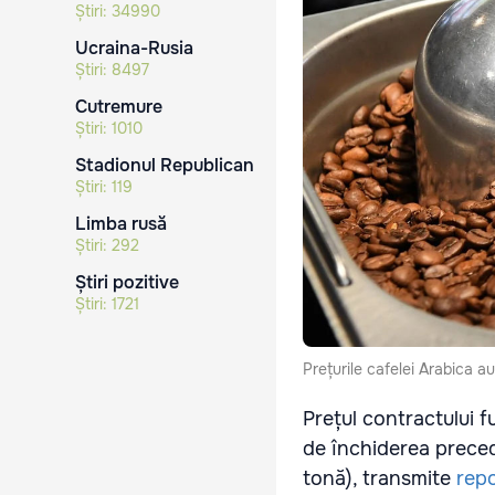
Știri:
34990
Ucraina-Rusia
Știri:
8497
Cutremure
Știri:
1010
Stadionul Republican
Știri:
119
Limba rusă
Știri:
292
Știri pozitive
Știri:
1721
Prețurile cafelei Arabica a
Prețul contractului f
de închiderea precede
tonă), transmite
repo