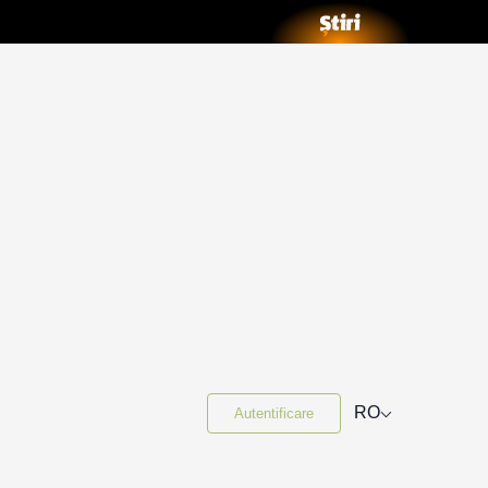
⌵
RO
Autentificare