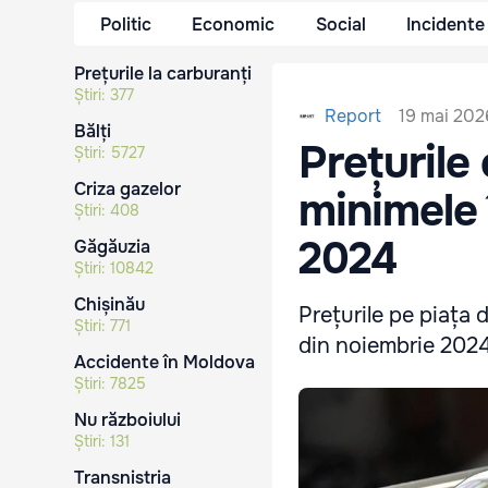
Politic
Economic
Social
Incidente
Prețurile la carburanți
Știri:
377
19 mai 202
Report
Bălți
Prețurile 
Știri:
5727
Criza gazelor
minimele 
Știri:
408
2024
Găgăuzia
Știri:
10842
Chișinău
Prețurile pe piața 
Știri:
771
din noiembrie 2024
Accidente în Moldova
Știri:
7825
Nu războiului
Știri:
131
Transnistria