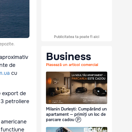
Publicitatea ta poate fi aici
epozite.
Business
 aproximativ
inte de
Plasează un articol comercial
m.ua
cu
e export de
13 petroliere
Milanin Durlești: Cumpărând un
apartament — primiți un loc de
parcare cadou Ⓟ
e americane
n funcțiune