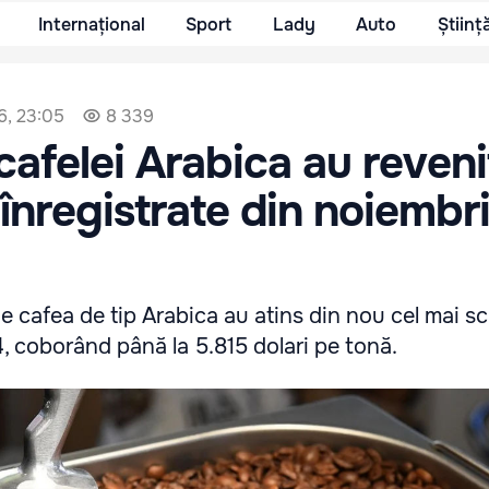
Internațional
Sport
Lady
Auto
Științ
6, 23:05
8 339
cafelei Arabica au reveni
înregistrate din noiembr
de cafea de tip Arabica au atins din nou cel mai sc
, coborând până la 5.815 dolari pe tonă.