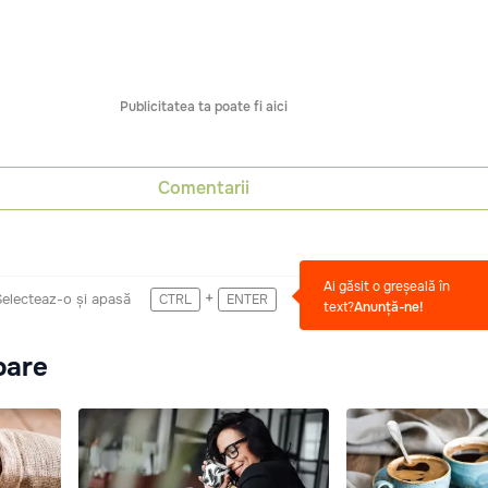
Publicitatea ta poate fi aici
Comentarii
Ai găsit o greșeală în
+
Selecteaz-o și apasă
CTRL
ENTER
text?
Anunță-ne!
oare