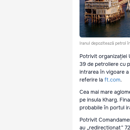
Iranul depozitează petrol î
Potrivit organizației
39 de petroliere cu p
intrarea în vigoare a
referire la
ft.com
.
Cea mai mare aglomer
pe insula Kharg. Fina
probabile în portul 
Potrivit Comandament
au „redirecționat” 72