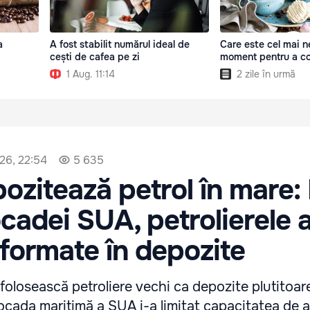
a
A fost stabilit numărul ideal de
Care este cel mai n
cești de cafea pe zi
moment pentru a c
1 Aug. 11:14
2 zile în urmă
26, 22:54
5 635
pozitează petrol în mare:
cadei SUA, petrolierele 
sformate în depozite
 folosească petroliere vechi ca depozite plutitoar
locada maritimă a SUA i-a limitat capacitatea de 