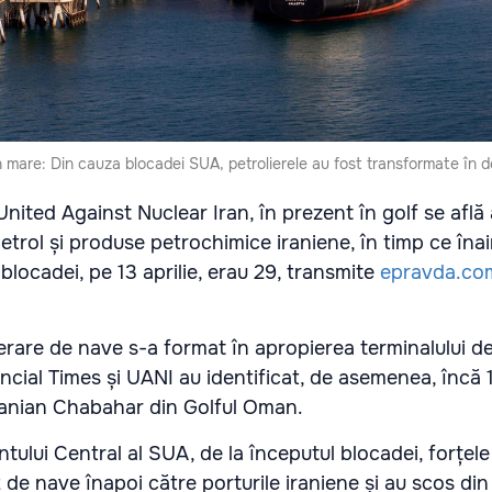
n mare: Din cauza blocadei SUA, petrolierele au fost transformate în d
 United Against Nuclear Iran, în prezent în golf se află
etrol și produse petrochimice iraniene, în timp ce îna
 blocadei, pe 13 aprilie, erau 29, transmite
epravda.co
are de nave s-a format în apropierea terminalului d
ncial Times și UANI au identificat, de asemenea, încă 
iranian Chabahar din Golful Oman.
ului Central al SUA, de la începutul blocadei, forțel
 de nave înapoi către porturile iraniene și au scos di