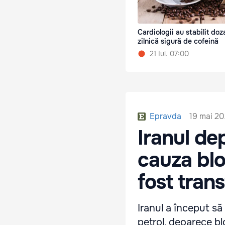
Cardiologii au stabilit doz
zilnică sigură de cofeină
21 Iul. 07:00
19 mai 20
Epravda
Iranul de
cauza blo
fost tran
Iranul a început să
petrol, deoarece b