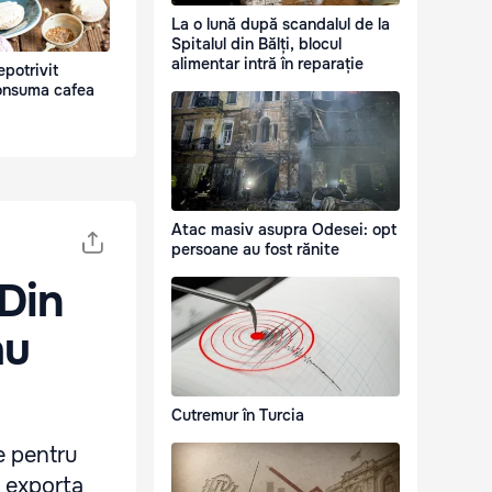
La o lună după scandalul de la
Spitalul din Bălți, blocul
alimentar intră în reparație
epotrivit
onsuma cafea
Atac masiv asupra Odesei: opt
persoane au fost rănite
 Din
au
Cutremur în Turcia
e pentru
a exporta