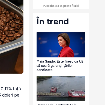
Publicitatea ta poate fi aici
În trend
Maia Sandu: Este firesc ca UE
să ceară garanții țărilor
candidate
 0,17% față
 dolari pe