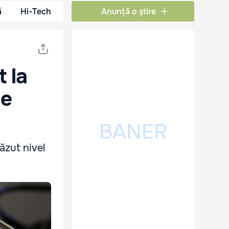
ă
Hi-Tech
Anunță o știre
t la
ie
ăzut nivel