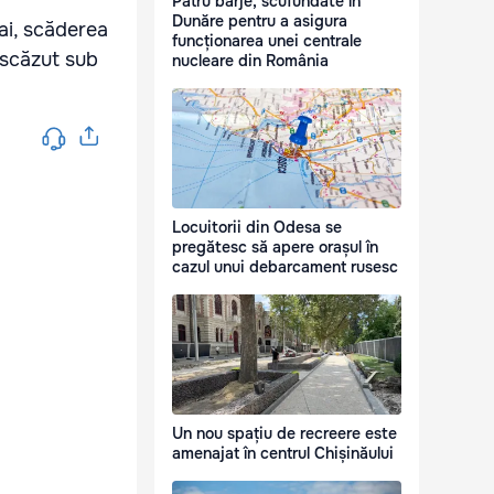
Patru barje, scufundate în
Dunăre pentru a asigura
ai, scăderea
funcționarea unei centrale
a scăzut sub
nucleare din România
Locuitorii din Odesa se
pregătesc să apere orașul în
cazul unui debarcament rusesc
Un nou spațiu de recreere este
amenajat în centrul Chișinăului