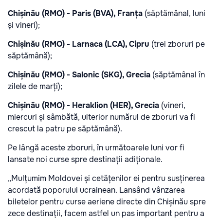
Chișinău (RMO) - Paris (BVA), Franța
(săptămânal, luni
și vineri);
Chișinău (RMO) - Larnaca (LCA), Cipru
(trei zboruri pe
săptămână);
Chișinău (RMO) - Salonic (SKG), Grecia
(săptămânal în
zilele de marți);
Chișinău (RMO) - Heraklion (HER), Grecia
(vineri,
miercuri și sâmbătă, ulterior numărul de zboruri va fi
crescut la patru pe săptămână).
Pe lângă aceste zboruri, în următoarele luni vor fi
lansate noi curse spre destinații adiționale.
„Mulțumim Moldovei și cetățenilor ei pentru susținerea
acordată poporului ucrainean. Lansând vânzarea
biletelor pentru curse aeriene directe din Chișinău spre
zece destinații, facem astfel un pas important pentru a