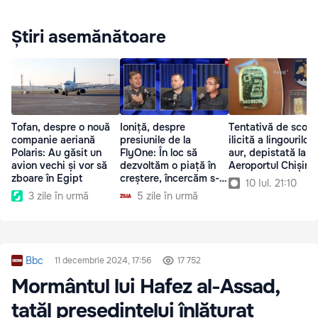
Știri asemănătoare
Tofan, despre o nouă
Ioniță, despre
Tentativă de scoat
companie aeriană
presiunile de la
ilicită a lingourilor 
Polaris: Au găsit un
FlyOne: În loc să
aur, depistată la
avion vechi și vor să
dezvoltăm o piață în
Aeroportul Chișină
zboare în Egipt
creștere, încercăm s-o
10 Iul. 21:10
stricăm
3 zile în urmă
5 zile în urmă
Bbc
11 decembrie 2024, 17:56
17 752
Mormântul lui Hafez al-Assad,
tatăl președintelui înlăturat