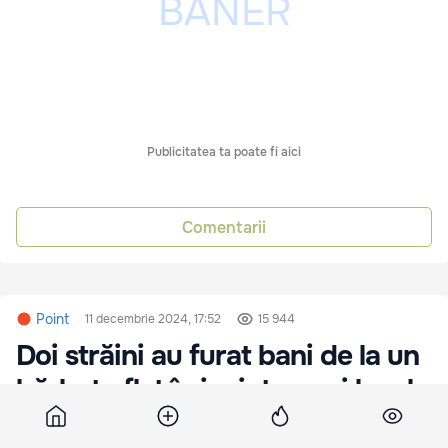
Publicitatea ta poate fi aici
Comentarii
Point
11 decembrie 2024, 17:52
15 944
Doi străini au furat bani de la un
bărbat aflat în incinta unui local
din Capitală