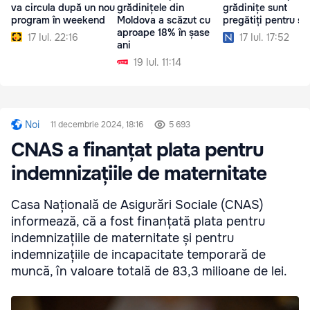
va circula după un nou
grădinițele din
grădinițe sunt
program în weekend
Moldova a scăzut cu
pregătiți pentru șc
aproape 18% în șase
17 Iul. 22:16
17 Iul. 17:52
ani
19 Iul. 11:14
Noi
11 decembrie 2024, 18:16
5 693
CNAS a finanțat plata pentru
indemnizațiile de maternitate
Casa Națională de Asigurări Sociale (CNAS)
informează, că a fost finanțată plata pentru
indemnizațiile de maternitate și pentru
indemnizațiile de incapacitate temporară de
muncă, în valoare totală de 83,3 milioane de lei.