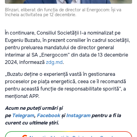
Bînzari, eliberat din funcția de director al Energocom: Își va
încheia activitatea pe 12 decembrie.
În continuare, Consiliul Societății l-a nominalizat pe
Eugeniu Buzatu, în prezent consilier în cadrul societății,
pentru preluarea mandatului de director general
interimar al SA „Energocom” din data de 13 decembrie
2024, informează
zdg.md
.
„Buzatu deține o experiență vastă în gestionarea
proceselor pe piața energetică, ceea ce îl recomandă
pentru această funcție de responsabilitate sporită”, a
menționat APP.
Acum ne puteți urmări și
pe
Telegram
,
Facebook
și
Instagram
pentru a fi la
curent cu ultimele știri.