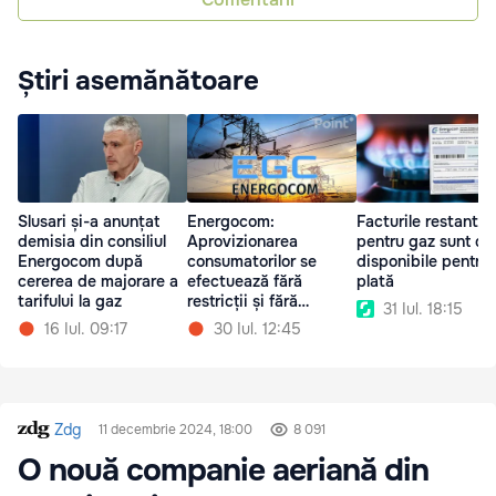
Știri asemănătoare
Slusari și-a anunțat
Energocom:
Facturile restante
demisia din consiliul
Aprovizionarea
pentru gaz sunt de
Energocom după
consumatorilor se
disponibile pentru
cererea de majorare a
efectuează fără
plată
tarifului la gaz
restricții și fără
31 Iul. 18:15
deconectări
16 Iul. 09:17
30 Iul. 12:45
Zdg
11 decembrie 2024, 18:00
8 091
O nouă companie aeriană din