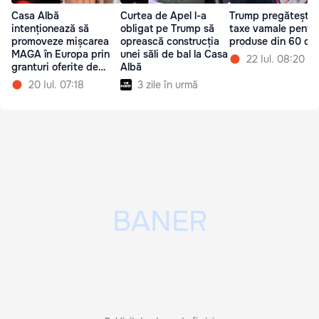
Casa Albă
Curtea de Apel l-a
Trump pregătește 
intenționează să
obligat pe Trump să
taxe vamale pentr
promoveze mișcarea
oprească construcția
produse din 60 de 
MAGA în Europa prin
unei săli de bal la Casa
22 Iul. 08:20
granturi oferite de
Albă
USAID
20 Iul. 07:18
3 zile în urmă