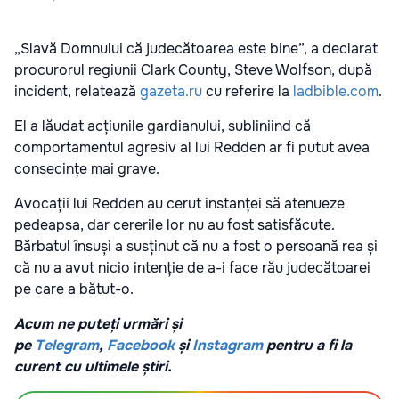
„Slavă Domnului că judecătoarea este bine”, a declarat
procurorul regiunii Clark County, Steve Wolfson, după
incident, relatează
gazeta.ru
cu referire la
ladbible.com
.
El a lăudat acțiunile gardianului, subliniind că
comportamentul agresiv al lui Redden ar fi putut avea
consecințe mai grave.
Avocații lui Redden au cerut instanței să atenueze
pedeapsa, dar cererile lor nu au fost satisfăcute.
Bărbatul însuși a susținut că nu a fost o persoană rea și
că nu a avut nicio intenție de a-i face rău judecătoarei
pe care a bătut-o.
Acum ne puteți urmări și
pe
Telegram
,
Facebook
și
Instagram
pentru a fi la
curent cu ultimele știri.