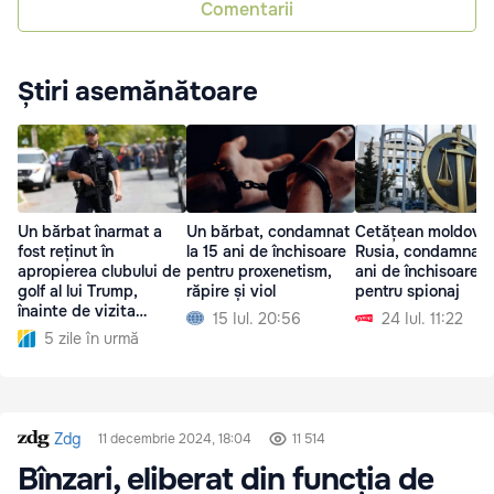
Comentarii
Știri asemănătoare
Un bărbat înarmat a
Un bărbat, condamnat
Cetățean moldovea
fost reținut în
la 15 ani de închisoare
Rusia, condamnat l
apropierea clubului de
pentru proxenetism,
ani de închisoare
golf al lui Trump,
răpire și viol
pentru spionaj
înainte de vizita
15 Iul. 20:56
24 Iul. 11:22
președintelui
5 zile în urmă
Zdg
11 decembrie 2024, 18:04
11 514
Bînzari, eliberat din funcția de