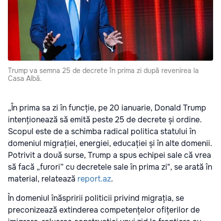
Trump va semna 25 de decrete în prima zi după revenirea la
Casa Albă.
„În prima sa zi în funcție, pe 20 ianuarie, Donald Trump
intenționează să emită peste 25 de decrete și ordine.
Scopul este de a schimba radical politica statului în
domeniul migrației, energiei, educației și în alte domenii.
Potrivit a două surse, Trump a spus echipei sale că vrea
să facă „furori” cu decretele sale în prima zi", se arată în
material, relatează
report.az
.
În domeniul înăspririi politicii privind migrația, se
preconizează extinderea competențelor ofițerilor de