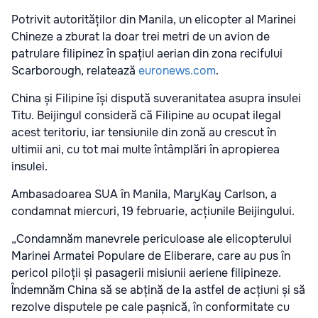
Potrivit autorităților din Manila, un elicopter al Marinei
Chineze a zburat la doar trei metri de un avion de
patrulare filipinez în spațiul aerian din zona recifului
Scarborough, relatează
euronews.com
.
China și Filipine își dispută suveranitatea asupra insulei
Titu. Beijingul consideră că Filipine au ocupat ilegal
acest teritoriu, iar tensiunile din zonă au crescut în
ultimii ani, cu tot mai multe întâmplări în apropierea
insulei.
Ambasadoarea SUA în Manila, MaryKay Carlson, a
condamnat miercuri, 19 februarie, acțiunile Beijingului.
„Condamnăm manevrele periculoase ale elicopterului
Marinei Armatei Populare de Eliberare, care au pus în
pericol piloții și pasagerii misiunii aeriene filipineze.
Îndemnăm China să se abțină de la astfel de acțiuni și să
rezolve disputele pe cale pașnică, în conformitate cu