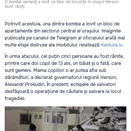
O bombă aeriană a lovit un bloc de locuințe în orașul Herson:
Sunt răniți.
Potrivit acestuia, una dintre bombe a lovit un bloc de
apartamente din sectorul central al orașului. Imaginile
publicate pe canalul de Telegram al oficialului arată mai
multe etaje distruse ale imobilului, relatează
meduza.io
.
În urma atacului, cel puțin cinci persoane au fost rănite,
printre care doi copii de 13 ani, un băiat și o fată, care
sunt gemeni. Mama copiilor s-ar putea afla sub
dărâmături, a declarat guvernatorul regiunii Herson,
Alexandr Prokudin. În prezent, echipele de salvatori
desfășoară o operațiune de căutare și salvare la locul
tragediei.