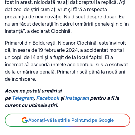
fost în arest, niciodată nu aţi dat dreptul la replică. Aţi
dat zeci de ştiri cum aţi vrut şi fără a respecta
prezumţia de nevinovăţie. Nu discut despre dosar. Eu
nu am făcut declaraţii în cadrul urmăririi penale şi nici în
instanţă”, a declarat Ciochină.
Primarul din Boldureşti, Nicanor Ciochină, este învinuit
că, în seara de 19 februarie 2024, a accidentat mortal
un copil de 14 ani şi a fugit de la locul faptei. El a
încercat să ascundă urmele accidentului și s-a eschivat
de la urmărirea penală. Primarul riscă până la nouă ani
de închisoare.
Acum ne puteți urmări și
pe
Telegram
,
Facebook
și
Instagram
pentru a fi la
curent cu ultimele știri.
Abonați-vă la știrile Point.md pe Google