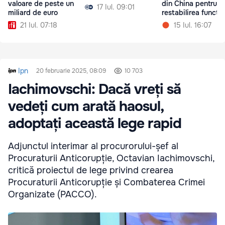
valoare de peste un
din China pentru
17 Iul. 09:01
miliard de euro
restabilirea funcțiil
mâinii
21 Iul. 07:18
15 Iul. 16:07
Ipn
20 februarie 2025, 08:09
10 703
Iachimovschi: Dacă vreți să
vedeți cum arată haosul,
adoptați această lege rapid
Adjunctul interimar al procurorului-șef al
Procuraturii Anticorupție, Octavian Iachimovschi,
critică proiectul de lege privind crearea
Procuraturii Anticorupție și Combaterea Crimei
Organizate (PACCO).