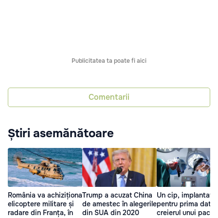
Publicitatea ta poate fi aici
Comentarii
Știri asemănătoare
România va achiziționa
Trump a acuzat China
Un cip, implantat
elicoptere militare și
de amestec în alegerile
pentru prima dată 
radare din Franța, în
din SUA din 2020
creierul unui pacie