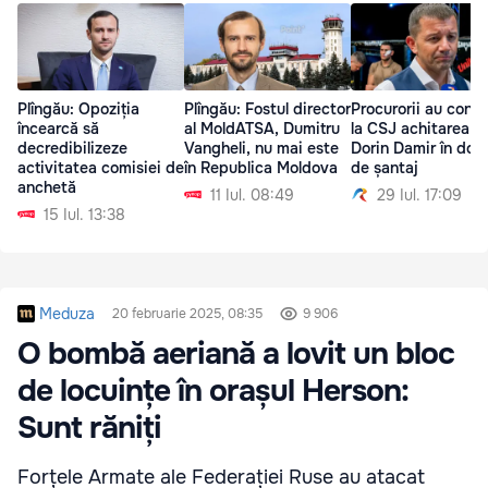
Plîngău: Opoziția
Plîngău: Fostul director
Procurorii au conte
încearcă să
al MoldATSA, Dumitru
la CSJ achitarea lu
decredibilizeze
Vangheli, nu mai este
Dorin Damir în dosa
activitatea comisiei de
în Republica Moldova
de șantaj
anchetă
11 Iul. 08:49
29 Iul. 17:09
15 Iul. 13:38
Meduza
20 februarie 2025, 08:35
9 906
O bombă aeriană a lovit un bloc
de locuințe în orașul Herson:
Sunt răniți
Forțele Armate ale Federației Ruse au atacat