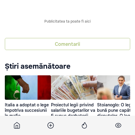
Publicitatea ta poate fi aici
Comentarii
Știri asemănătoare
Italia a adoptat o lege
Proiectul legii privind
Stoianoglo: O lege
împotriva succesiunii
salariile bugetarilor va
bună pune capăt
în mafie
fi supus dezbaterii
disputelor. O lege
publice în septembrie
proastă – le reînce
17 Iul. 22:11
30 Iul. 09:49
6 zile în urmă