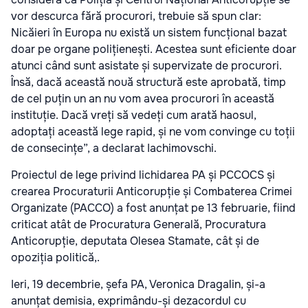
vor descurca fără procurori, trebuie să spun clar:
Nicăieri în Europa nu există un sistem funcțional bazat
doar pe organe polițienești. Acestea sunt eficiente doar
atunci când sunt asistate și supervizate de procurori.
Însă, dacă această nouă structură este aprobată, timp
de cel puțin un an nu vom avea procurori în această
instituție. Dacă vreți să vedeți cum arată haosul,
adoptați această lege rapid, și ne vom convinge cu toții
de consecințe”, a declarat Iachimovschi.
Proiectul de lege privind lichidarea PA și PCCOCS și
crearea Procuraturii Anticorupție și Combaterea Crimei
Organizate (PACCO) a fost anunțat pe 13 februarie, fiind
criticat atât de Procuratura Generală, Procuratura
Anticorupție, deputata Olesea Stamate, cât și de
opoziția politică,.
Ieri, 19 decembrie, șefa PA, Veronica Dragalin, și-a
anunțat demisia, exprimându-și dezacordul cu