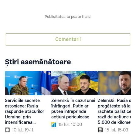
Publicitatea ta poate fi aici
Comentarii
Știri asemănătoare
Serviciile secrete
Zelenski: În cazul unei
Zelenski: Rusia se
estoniene: Rusia
înfrângeri, Putin ar
pregătește să lans
răspunde atacurilor
putea întreprinde
rachete balistice c
Ucrainei prin
acțiuni periculoase
rază de acțiune de
intensificarea
5.000 de kilometri
15 Iul. 10:00
războiului
10 Iul. 19:11
15 Iul. 15:03
informațional