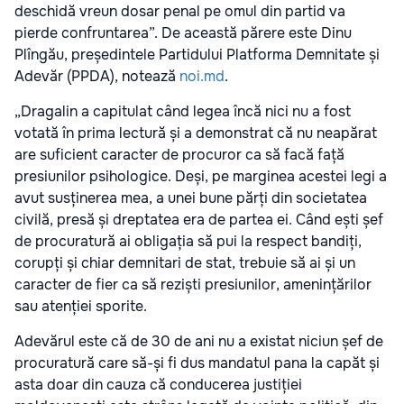
deschidă vreun dosar penal pe omul din partid va
pierde confruntarea”. De această părere este Dinu
Plîngău, președintele Partidului Platforma Demnitate și
Adevăr (PPDA), notează
noi.md
.
„Dragalin a capitulat când legea încă nici nu a fost
votată în prima lectură și a demonstrat că nu neapărat
are suficient caracter de procuror ca să facă față
presiunilor psihologice. Deși, pe marginea acestei legi a
avut susținerea mea, a unei bune părți din societatea
civilă, presă și dreptatea era de partea ei. Când ești șef
de procuratură ai obligația să pui la respect bandiți,
corupți și chiar demnitari de stat, trebuie să ai și un
caracter de fier ca să reziști presiunilor, amenințărilor
sau atenției sporite.
Adevărul este că de 30 de ani nu a existat niciun șef de
procuratură care să-și fi dus mandatul pana la capăt și
asta doar din cauza că conducerea justiției