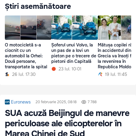
Știri asemănătoare
O motocicletă s-a
Șoferul unui Volvo, la
Mătușa copilei răn
ciocnit cu un
un pas de a lovi un
în accidentul din
automobil la Orhei:
pieton pe o trecere de
Grecia va însoți fet
Două persoane,
pietoni din Capitală
la revenirea în
transportate la spital
Republica Moldova
23 Iul. 10:01
26 Iul. 17:30
19 Iul. 11:45
Euronews
20 februarie 2025, 08:18
7 788
SUA acuză Beijingul de manevre
periculoase ale elicopterelor în
Marea Chinei de Sud