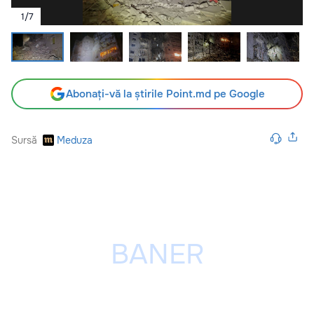
1
/
7
Abonați-vă la știrile Point.md pe Google
Sursă
Meduza