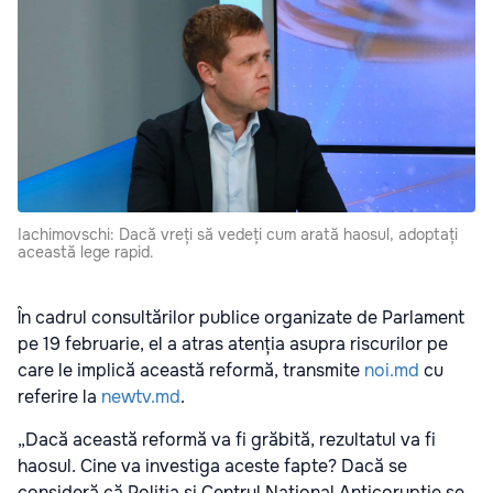
Iachimovschi: Dacă vreți să vedeți cum arată haosul, adoptați
această lege rapid.
În cadrul consultărilor publice organizate de Parlament
pe 19 februarie, el a atras atenția asupra riscurilor pe
care le implică această reformă, transmite
noi.md
cu
referire la
newtv.md
.
„Dacă această reformă va fi grăbită, rezultatul va fi
haosul. Cine va investiga aceste fapte? Dacă se
consideră că Poliția și Centrul Național Anticorupție se