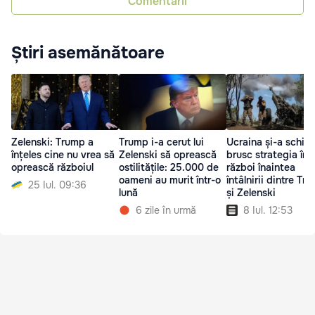
Comentarii
Știri asemănătoare
Zelenski: Trump a
Trump i-a cerut lui
Ucraina și-a schim
înțeles cine nu vrea să
Zelenski să oprească
brusc strategia în
oprească războiul
ostilitățile: 25.000 de
război înaintea
oameni au murit într-o
întâlnirii dintre Tr
25 Iul. 09:36
lună
și Zelenski
6 zile în urmă
8 Iul. 12:53