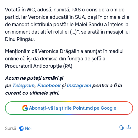
Votată în WC, adusă, numită, PAS o considera om de
partid, iar Veronica educată în SUA, deși în primele zile
de mandat distribuia postările Maiei Sandu a înțeles la
un moment dat altfel rolul ei (...)”, se arată în mesajul lui
Dinu Plîngău.
Menționăm că Veronica Drăgălin a anunțat în mediul
online că își dă demisia din funcția de șefă a
Procuraturii Anticorupție (PA).
Acum ne puteți urmări și
pe
Telegram
,
Facebook
și
Instagram
pentru a fi la
curent cu ultimele știri.
Abonați-vă la știrile Point.md pe Google
Sursă
Noi