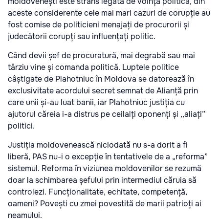
moldovenești este strâns legată de voința politică, din
aceste considerente cele mai mari cazuri de corupție au
fost comise de politicieni menajați de procurorii și
judecătorii corupți sau influențați politic.
Când devii șef de procuratură, mai degrabă sau mai
târziu vine și comanda politică. Luptele politice
câștigate de Plahotniuc în Moldova se datorează în
exclusivitate acordului secret semnat de Alianță prin
care unii și-au luat banii, iar Plahotniuc justiția cu
ajutorul căreia i-a distrus pe ceilalți oponenți și ,,aliați”
politici.
Justiția moldovenească niciodată nu s-a dorit a fi
liberă, PAS nu-i o excepție în tentativele de a „reforma”
sistemul. Reforma în viziunea moldovenilor se rezumă
doar la schimbarea șefului prin intermediul căruia să
controlezi. Funcționalitate, echitate, competență,
oameni? Povești cu zmei povestită de marii patrioți ai
neamului.