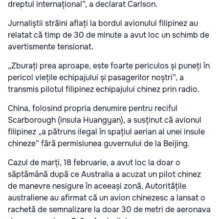
dreptul internațional”, a declarat Carlson.
Jurnaliștii străini aflați la bordul avionului filipinez au
relatat că timp de 30 de minute a avut loc un schimb de
avertismente tensionat.
„Zburați prea aproape, este foarte periculos și puneți în
pericol viețile echipajului și pasagerilor noștri”, a
transmis pilotul filipinez echipajului chinez prin radio.
China, folosind propria denumire pentru reciful
Scarborough (insula Huangyan), a susținut că avionul
filipinez „a pătruns ilegal în spațiul aerian al unei insule
chineze” fără permisiunea guvernului de la Beijing.
Cazul de marți, 18 februarie, a avut loc la doar o
săptămână după ce Australia a acuzat un pilot chinez
de manevre nesigure în aceeași zonă. Autoritățile
australiene au afirmat că un avion chinezesc a lansat o
rachetă de semnalizare la doar 30 de metri de aeronava