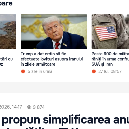
oare
Trump a dat ordin să fie
Peste 600 de milita
tări cu
efectuate lovituri asupra Iranului
răniți în urma confru
uz
în zilele următoare
SUA și Iran
5 zile în urmă
27 Iul. 08:57
2026, 14:17
9 874
 propun simplificarea anu