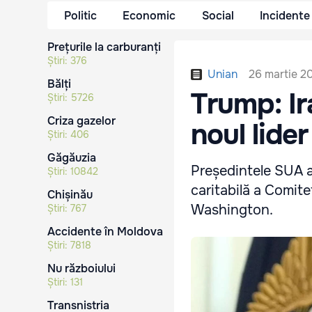
Politic
Economic
Social
Incidente
Prețurile la carburanți
Știri:
376
26 martie 20
Unian
Bălți
Trump: Ir
Știri:
5726
Criza gazelor
noul lide
Știri:
406
Găgăuzia
Președintele SUA a 
Știri:
10842
caritabilă a Comit
Chișinău
Washington.
Știri:
767
Accidente în Moldova
Știri:
7818
Nu războiului
Știri:
131
Transnistria