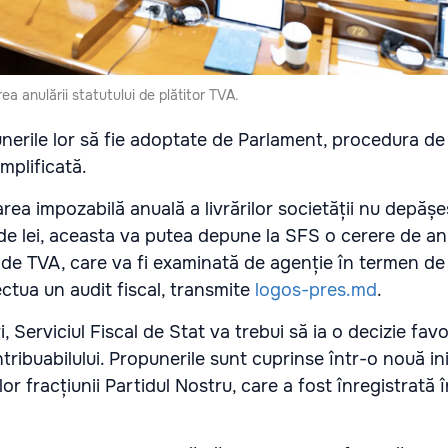
ea anulării statutului de plătitor TVA.
nerile lor să fie adoptate de Parlament, procedura de
implificată.
area impozabilă anuală a livrărilor societății nu depăș
 de lei, aceasta va putea depune la SFS o cerere de an
r de TVA, care va fi examinată de agenție în termen de 
ectua un audit fiscal, transmite
logos-pres.md
.
, Serviciul Fiscal de Stat va trebui să ia o decizie fav
ntribuabilului. Propunerile sunt cuprinse într-o nouă ini
lor fracțiunii Partidul Nostru, care a fost înregistrată 