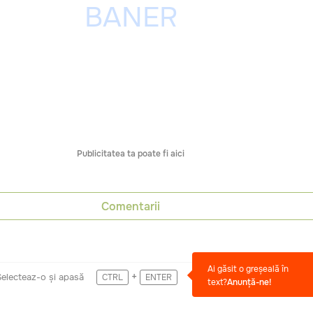
Publicitatea ta poate fi aici
Comentarii
Ai găsit o greșeală în
+
Selecteaz-o și apasă
CTRL
ENTER
text?
Anunță-ne!