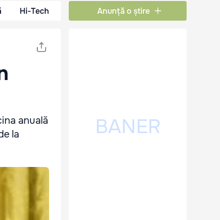
ă
Hi-Tech
Anunță o știre
n
cina anuală
de la