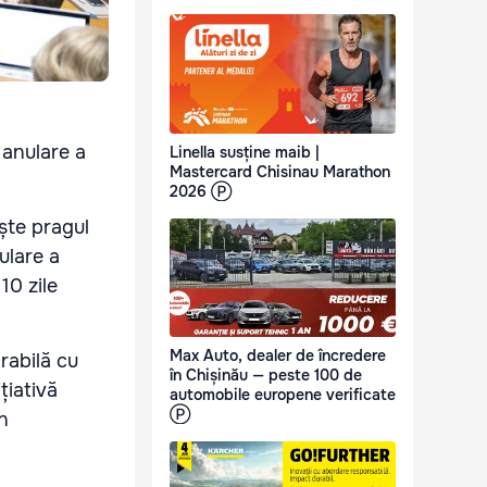
 anulare a
Linella susține maib |
Mastercard Chisinau Marathon
2026 Ⓟ
ește pragul
ulare a
10 zile
Max Auto, dealer de încredere
orabilă cu
în Chișinău — peste 100 de
țiativă
automobile europene verificate
Ⓟ
în