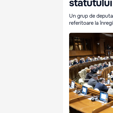
statutulu
Un grup de deputaț
referitoare la înreg