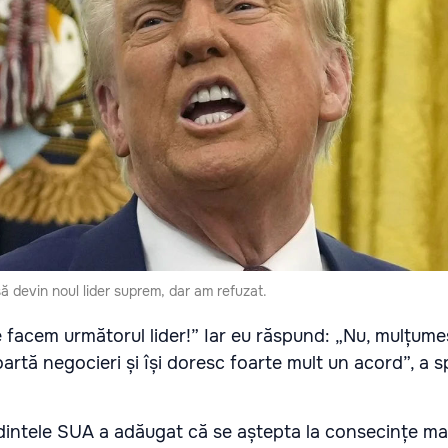
ă devin noul lider suprem, dar am refuzat.
e facem următorul lider!” Iar eu răspund: „Nu, mulțume
oartă negocieri și își doresc foarte mult un acord”, a 
intele SUA a adăugat că se aștepta la consecințe mai