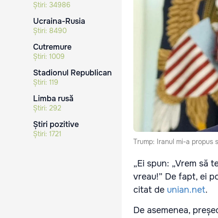
Știri:
34986
Ucraina-Rusia
Știri:
8490
Cutremure
Știri:
1009
Stadionul Republican
Știri:
119
Limba rusă
Știri:
292
Știri pozitive
Știri:
1721
Trump: Iranul mi-a propus s
„Ei spun: „Vrem să t
vreau!” De fapt, ei p
citat de
unian.net
.
De asemenea, președ