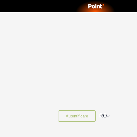
⌵
RO
Autentificare