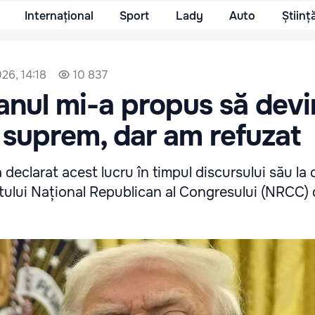
Internațional
Sport
Lady
Auto
Științ
26, 14:18
10 837
anul mi-a propus să devi
r suprem, dar am refuzat
declarat acest lucru în timpul discursului său la 
etului Național Republican al Congresului (NRCC) 