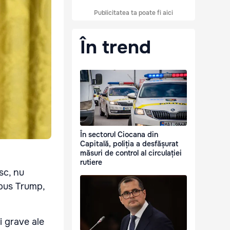
Publicitatea ta poate fi aici
În trend
În sectorul Ciocana din
Capitală, poliția a desfășurat
măsuri de control al circulației
rutiere
sc, nu
spus Trump,
 grave ale