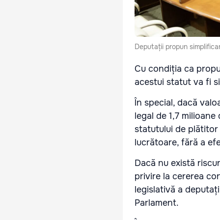
Deputații propun simplificar
Cu condiția ca propu
acestui statut va fi s
În special, dacă valo
legal de 1,7 milioane
statutului de plătito
lucrătoare, fără a ef
Dacă nu există riscuri
privire la cererea co
legislativă a deputați
Parlament.