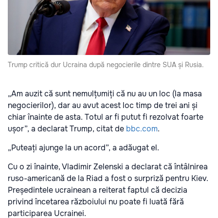
Trump critică dur Ucraina după negocierile dintre SUA și Rusia.
„Am auzit că sunt nemulțumiți că nu au un loc (la masa
negocierilor), dar au avut acest loc timp de trei ani și
chiar înainte de asta. Totul ar fi putut fi rezolvat foarte
ușor”, a declarat Trump, citat de
bbc.com
.
„Puteați ajunge la un acord”, a adăugat el.
Cu o zi înainte, Vladimir Zelenski a declarat că întâlnirea
ruso-americană de la Riad a fost o surpriză pentru Kiev.
Președintele ucrainean a reiterat faptul că decizia
privind încetarea războiului nu poate fi luată fără
participarea Ucrainei.