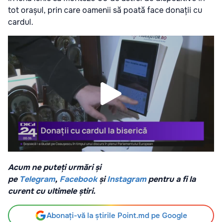
tot orașul, prin care oamenii să poată face donații cu
cardul.
Acum ne puteți urmări și
pe
Telegram
,
Facebook
și
Instagram
pentru a fi la
curent cu ultimele știri.
Abonați-vă la știrile Point.md pe Google