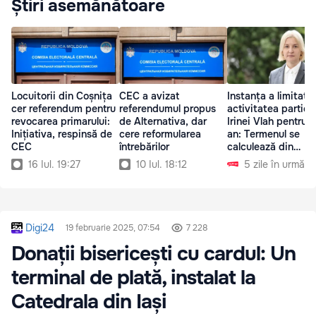
Știri asemănătoare
Locuitorii din Coșnița
CEC a avizat
Instanța a limitat
cer referendum pentru
referendumul propus
activitatea partidu
revocarea primarului:
de Alternativa, dar
Irinei Vlah pentru 
Inițiativa, respinsă de
cere reformularea
an: Termenul se
CEC
întrebărilor
calculează din
septembrie 2025
16 Iul. 19:27
10 Iul. 18:12
5 zile în urmă
Digi24
19 februarie 2025, 07:54
7 228
Donații bisericești cu cardul: Un
terminal de plată, instalat la
Catedrala din Iași