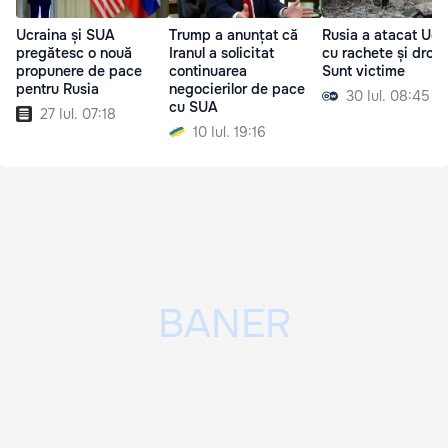
Ucraina și SUA
Trump a anunțat că
Rusia a atacat Ucr
pregătesc o nouă
Iranul a solicitat
cu rachete și drone
propunere de pace
continuarea
Sunt victime
pentru Rusia
negocierilor de pace
30 Iul. 08:45
cu SUA
27 Iul. 07:18
10 Iul. 19:16