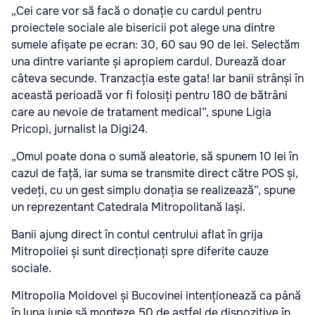
„Cei care vor să facă o donație cu cardul pentru
proiectele sociale ale bisericii pot alege una dintre
sumele afișate pe ecran: 30, 60 sau 90 de lei. Selectăm
una dintre variante și apropiem cardul. Durează doar
câteva secunde. Tranzacția este gata! Iar banii strânși în
această perioadă vor fi folosiți pentru 180 de bătrâni
care au nevoie de tratament medical”, spune Ligia
Pricopi, jurnalist la Digi24.
„Omul poate dona o sumă aleatorie, să spunem 10 lei în
cazul de față, iar suma se transmite direct către POS și,
vedeți, cu un gest simplu donația se realizează”, spune
un reprezentant Catedrala Mitropolitană Iași.
Banii ajung direct în contul centrului aflat în grija
Mitropoliei și sunt direcționați spre diferite cauze
sociale.
Mitropolia Moldovei și Bucovinei intenționează ca până
în luna iunie să monteze 50 de astfel de dispozitive în