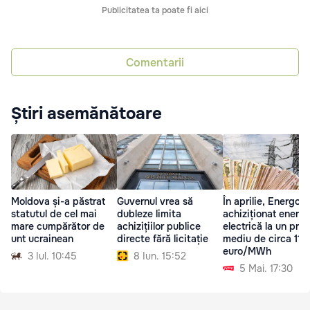
Publicitatea ta poate fi aici
Comentarii
Știri asemănătoare
Moldova și-a păstrat
Guvernul vrea să
În aprilie, Energoc
statutul de cel mai
dubleze limita
achiziționat energi
mare cumpărător de
achizițiilor publice
electrică la un preț
unt ucrainean
directe fără licitație
mediu de circa 110
euro/MWh
3 Iul. 10:45
8 Iun. 15:52
5 Mai. 17:30