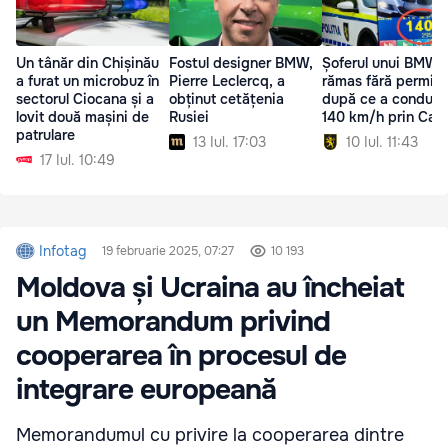
Un tânăr din Chișinău
Fostul designer BMW,
Șoferul unui BMW a
a furat un microbuz în
Pierre Leclercq, a
rămas fără permis
sectorul Ciocana și a
obținut cetățenia
după ce a condus 
lovit două mașini de
Rusiei
140 km/h prin Capi
patrulare
13 Iul. 17:03
10 Iul. 11:43
17 Iul. 10:49
Infotag
19 februarie 2025, 07:27
10 193
Moldova și Ucraina au încheiat
un Memorandum privind
cooperarea în procesul de
integrare europeană
Memorandumul cu privire la cooperarea dintre