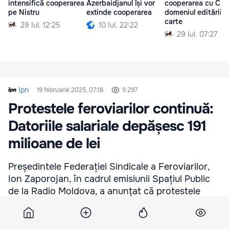
intensifică cooperarea
Azerbaidjanul își vor
cooperarea cu CSI 
pe Nistru
extinde cooperarea
domeniul editării 
carte
29 Iul. 12:25
10 Iul. 22:22
29 Iul. 07:27
Ipn
19 februarie 2025, 07:18
9 297
Protestele feroviarilor continuă:
Datoriile salariale depășesc 191
milioane de lei
Președintele Federației Sindicale a Feroviarilor,
Ion Zaporojan, în cadrul emisiunii Spațiul Public
de la Radio Moldova, a anunțat că protestele
angajaților Căilor Ferate din Moldova (CFM) vor
continua.