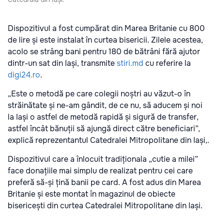
Dispozitivul a fost cumpărat din Marea Britanie cu 800
de lire și este instalat în curtea bisericii. Zilele acestea,
acolo se strâng bani pentru 180 de bătrâni fără ajutor
dintr-un sat din Iași, transmite
stiri.md
cu referire la
digi24.ro
.
„Este o metodă pe care colegii noștri au văzut-o în
străinătate și ne-am gândit, de ce nu, să aducem și noi
la Iași o astfel de metodă rapidă și sigură de transfer,
astfel încât bănuții să ajungă direct către beneficiari”,
explică reprezentantul Catedralei Mitropolitane din Iași,.
Dispozitivul care a înlocuit tradiționala „cutie a milei”
face donațiile mai simplu de realizat pentru cei care
preferă să-și țină banii pe card. A fost adus din Marea
Britanie și este montat în magazinul de obiecte
bisericești din curtea Catedralei Mitropolitane din Iași.