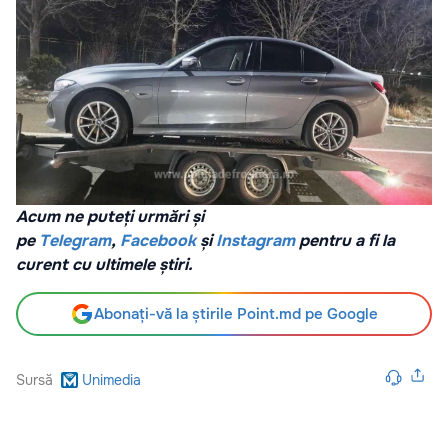
Acum ne puteți urmări și
pe
Telegram
,
Facebook
și
Instagram
pentru a fi la
curent cu ultimele știri.
Abonați-vă la știrile Point.md pe Google
Sursă
Unimedia