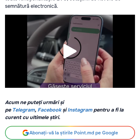
semnătură electronică.
Acum ne puteți urmări și
pe
Telegram
,
Facebook
și
Instagram
pentru a fi la
curent cu ultimele știri.
Abonați-vă la știrile Point.md pe Google