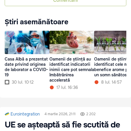
Comentarii
Știri asemănătoare
Casa Albă a prezentat
Oamenii de știință au
Oamenii de știință
date privind originea
identificat indicatorii
identificat cele ma
de laborator a COVID-
inimii care pot semnala
benefice arome pe
19
îmbătrânirea
un somn sănătos
accelerată
30 Iul. 10:12
8 Iul. 14:57
17 Iul. 16:36
Eurointegration
4 martie 2026, 21:11
2 202
UE se așteaptă să fie scutită de