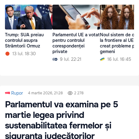
Trump: SUA preiau
Parlamentul UE a votat
Noul sistem de con
controlul asupra
pentru controlul
la frontiere al UE a
Strâmtorii Ormuz
corespondenței
creat probleme pen
private
gemeni
13 Iul. 18:30
9 Iul. 22:21
16 Iul. 16:45
Rupor
4 martie 2026, 21:28
2 278
Parlamentul va examina pe 5
martie legea privind
sustenabilitatea fermelor și
siguranța judecătorilor