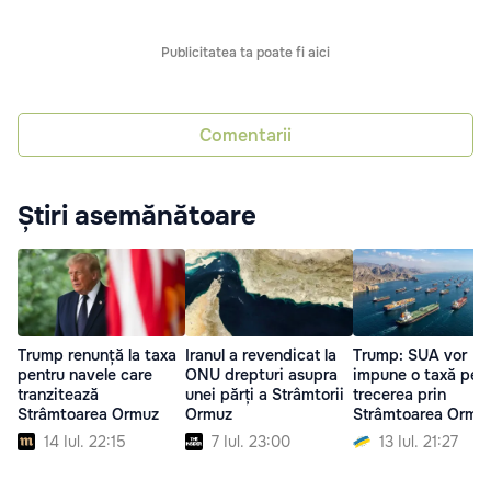
Publicitatea ta poate fi aici
Comentarii
Știri asemănătoare
Trump renunță la taxa
Iranul a revendicat la
Trump: SUA vor
pentru navele care
ONU drepturi asupra
impune o taxă pen
tranzitează
unei părți a Strâmtorii
trecerea prin
Strâmtoarea Ormuz
Ormuz
Strâmtoarea Ormu
14 Iul. 22:15
7 Iul. 23:00
13 Iul. 21:27