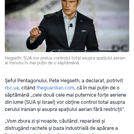
Hegseth: SUA vor prelua controlul total asupra spațiului aerian
al Iranului în mai puțin de o săptămână.
Șeful Pentagonului, Pete Hegseth, a declarat, potrivit
rbc.ua
, citând
theguardian.com
, că în mai puțin de o
săptămână „cele două cele mai puternice forțe aeriene
din lume (SUA și Israel) vor obține control total asupra
cerului iranian și asupra spațiului aerian fără restricții”.
„Vom zbura zi și noapte, căutând, reparând și
distrugând rachete și baza industrială de apărare a