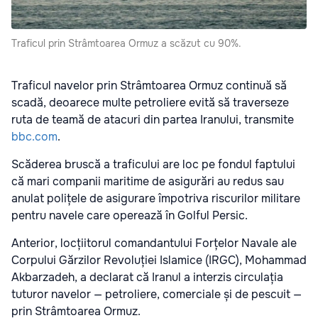
Traficul prin Strâmtoarea Ormuz a scăzut cu 90%.
Traficul navelor prin Strâmtoarea Ormuz continuă să
scadă, deoarece multe petroliere evită să traverseze
ruta de teamă de atacuri din partea Iranului, transmite
bbc.com
.
Scăderea bruscă a traficului are loc pe fondul faptului
că mari companii maritime de asigurări au redus sau
anulat polițele de asigurare împotriva riscurilor militare
pentru navele care operează în Golful Persic.
Anterior, locțiitorul comandantului Forțelor Navale ale
Corpului Gărzilor Revoluției Islamice (IRGC), Mohammad
Akbarzadeh, a declarat că Iranul a interzis circulația
tuturor navelor — petroliere, comerciale și de pescuit —
prin Strâmtoarea Ormuz.