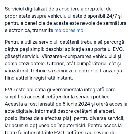
Serviciul digitalizat de transcriere a dreptului de
proprietate asupra vehiculului este disponibil 24/7 și
pentru a beneficia de acesta este nevoie de semnătura
electronică, transmite
moldpres.md
.
Pentru a utiliza serviciul, cetățenii trebuie să parcurgă
câțiva pași simpli: deschizi aplicația sau portalul EVO,
găsești serviciul Vânzarea–cumpărarea vehiculului și
completezi datele. Ulterior, atât cumpărătorul, cât și
vânzătorul, trebuie să semneze electronic, tranzacția
fiind astfel înregistrată instant.
EVO este aplicația guvernamentală integrată care
simplifică accesul cetățenilor la servicii publice.
Aceasta a fost lansată pe 6 iunie 2024 și oferă acces la
acte digitale, informații despre cetățeni și afaceri,
posibilitatea de a efectua plăți pentru diverse servicii,
iar acum și opțiunea de împuterniciri. Pentru acces la
toate funcționalitățile EVO, cetățenii au nevoie de