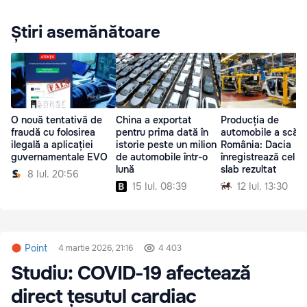
Știri asemănătoare
O nouă tentativă de
China a exportat
Producția de
fraudă cu folosirea
pentru prima dată în
automobile a scăzu
ilegală a aplicației
istorie peste un milion
România: Dacia
guvernamentale EVO
de automobile într-o
înregistrează cel m
lună
slab rezultat
8 Iul. 20:56
15 Iul. 08:39
12 Iul. 13:30
Point
4 martie 2026, 21:16
4 403
Studiu: COVID-19 afectează
direct țesutul cardiac