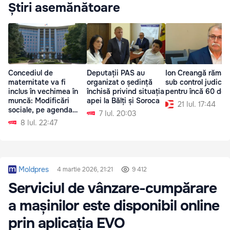
Știri asemănătoare
Concediul de
Deputații PAS au
Ion Creangă rămân
maternitate va fi
organizat o ședință
sub control judicia
inclus în vechimea în
închisă privind situația
pentru încă 60 de z
muncă: Modificări
apei la Bălți și Soroca
21 Iul. 17:44
sociale, pe agenda
7 Iul. 20:03
Parlamentului
8 Iul. 22:47
Moldpres
4 martie 2026, 21:21
9 412
Serviciul de vânzare-cumpărare
a mașinilor este disponibil online
prin aplicația EVO