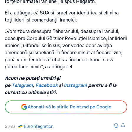
forțelor armate iraniene”, a spus Hegseth.
El a adăugat că SUA și Israel vor identifica și elimina
toți liderii și comandanții Iranului.
„Vom zbura deasupra Teheranului, deasupra Iranului,
deasupra Corpului Gărzilor Revoluției Islamice, iar liderii
iranieni, uitându-se în sus, vor vedea doar aviația
americană și israeliană. În fiecare minut al fiecărei zile,
până vom decide că totul s-a încheiat. Iranul nu va
putea face nimic”, a adăugat el.
Acum ne puteți urmări și
pe
Telegram
,
Facebook
și
Instagram
pentru a fi la
curent cu ultimele știri.
Abonați-vă la știrile Point.md pe Google
Sursă
Eurointegration