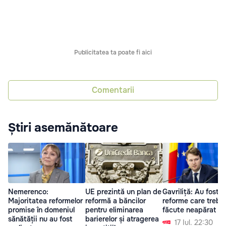
Publicitatea ta poate fi aici
Comentarii
Știri asemănătoare
Nemerenco:
UE prezintă un plan de
Gavriliță: Au fost
Majoritatea reformelor
reformă a băncilor
reforme care trebu
promise în domeniul
pentru eliminarea
făcute neapărat
sănătății nu au fost
barierelor și atragerea
17 Iul. 22:30