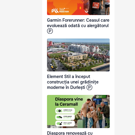
Garmin Forerunner: Ceasul care
evoluează odată cu alergătorul
Ⓟ
Element Stil a început
construcția unei grădinițe
moderne în Durlești Ⓟ
Diaspora renovează cu