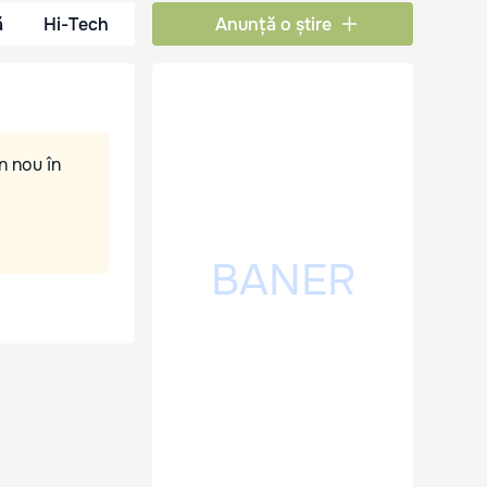
ă
Hi-Tech
Anunță o știre
n nou în