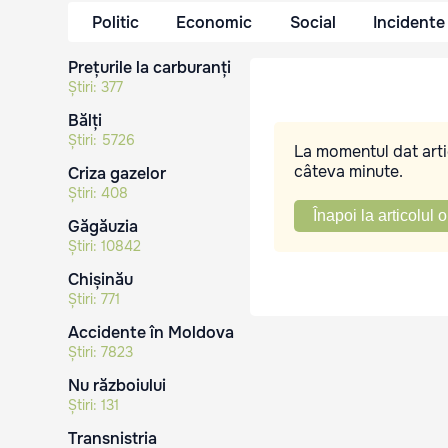
Politic
Economic
Social
Incidente
Prețurile la carburanți
Știri:
377
Bălți
Știri:
5726
La momentul dat artic
câteva minute.
Criza gazelor
Știri:
408
Înapoi la articolul o
Găgăuzia
Știri:
10842
Chișinău
Știri:
771
Accidente în Moldova
Știri:
7823
Nu războiului
Știri:
131
Transnistria