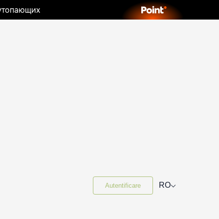
 утопающих
⌵
RO
Autentificare