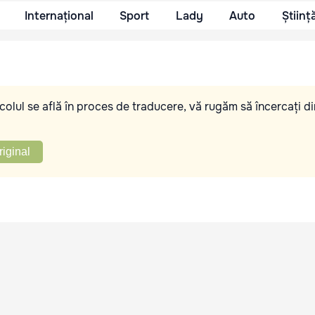
Internațional
Sport
Lady
Auto
Științ
olul se află în proces de traducere, vă rugăm să încercați di
riginal