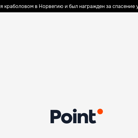
я краболовом в Норвегию и был награжден за спасение