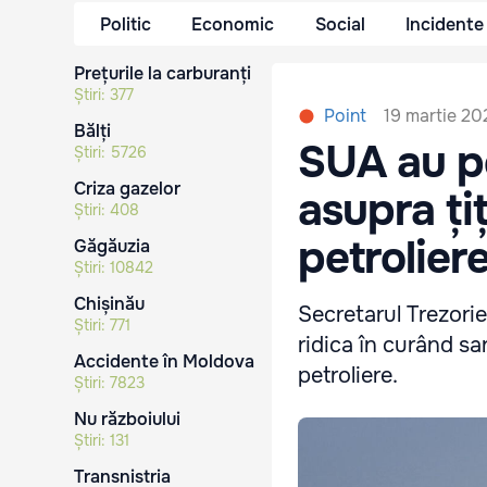
Politic
Economic
Social
Incidente
Prețurile la carburanți
Știri:
377
19 martie 20
Point
Bălți
SUA au pe
Știri:
5726
Criza gazelor
asupra ți
Știri:
408
petrolier
Găgăuzia
Știri:
10842
Chișinău
Secretarul Trezorie
Știri:
771
ridica în curând san
Accidente în Moldova
petroliere.
Știri:
7823
Nu războiului
Știri:
131
Transnistria