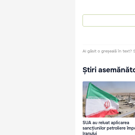
Ai găsit o greșeală în text?
Știri asemănăt
SUA au reluat aplicarea
sancțiunilor petroliere împ
Iranului