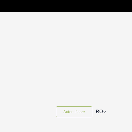
⌵
RO
Autentificare