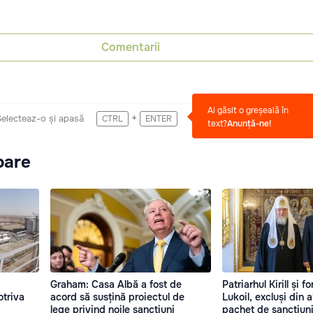
Comentarii
Ai găsit o greșeală în
+
Selecteaz-o și apasă
CTRL
ENTER
text?
Anunță-ne!
oare
Graham: Casa Albă a fost de
Patriarhul Kirill și f
otriva
acord să susțină proiectul de
Lukoil, excluși din a
lege privind noile sancțiuni
pachet de sancțiuni