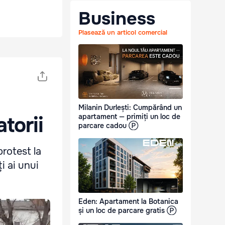
Business
Plasează un articol comercial
Milanin Durlești: Cumpărând un
apartament — primiți un loc de
torii
parcare cadou Ⓟ
protest la
ți ai unui
Eden: Apartament la Botanica
și un loc de parcare gratis Ⓟ