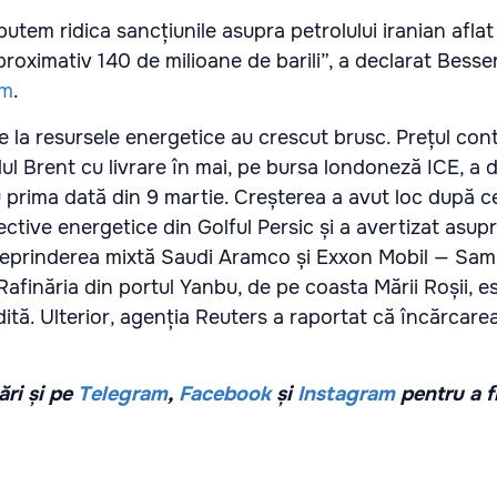
putem ridica sancțiunile asupra petrolului iranian aflat 
roximativ 140 de milioane de barili”, a declarat Besse
om
.
le la resursele energetice au crescut brusc. Prețul cont
ul Brent cu livrare în mai, pe bursa londoneză ICE, a 
u prima dată din 9 martie. Creșterea a avut loc după ce
ctive energetice din Golful Persic și a avertizat asup
treprinderea mixtă Saudi Aramco și Exxon Mobil — Sam
afinăria din portul Yanbu, de pe coasta Mării Roșii, e
tă. Ulterior, agenția Reuters a raportat că încărcarea
ri și pe
Telegram
,
Facebook
și
Instagram
pentru a f