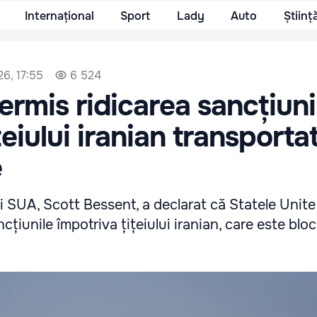
Internațional
Sport
Lady
Auto
Științ
26, 17:55
6 524
rmis ridicarea sancțiuni
țeiului iranian transporta
e
i SUA, Scott Bessent, a declarat că Statele Unite
cțiunile împotriva țițeiului iranian, care este blo