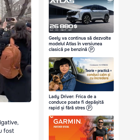
Geely va continua să dezvolte
modelul Atlas în versiunea
clasică pe benzină Ⓟ
Lady Driver: Frica de a
conduce poate fi depășită
rapid și fără stres Ⓟ
igative,
u fost