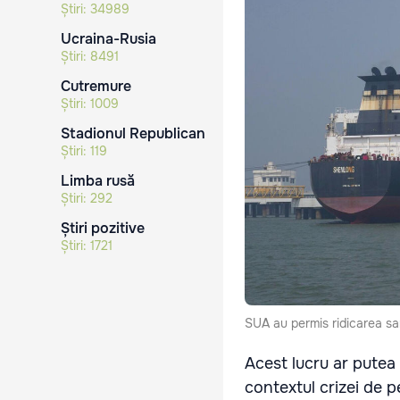
Știri:
34989
Ucraina-Rusia
Știri:
8491
Cutremure
Știri:
1009
Stadionul Republican
Știri:
119
Limba rusă
Știri:
292
Știri pozitive
Știri:
1721
SUA au permis ridicarea sanc
Acest lucru ar putea a
contextul crizei de p