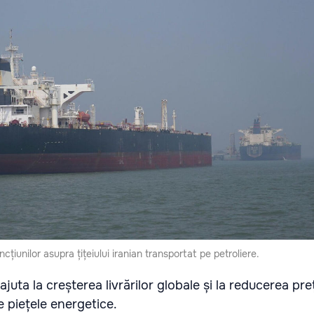
țiunilor asupra țițeiului iranian transportat pe petroliere.
juta la creșterea livrărilor globale și la reducerea preț
e piețele energetice.