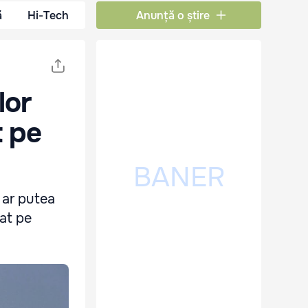
ă
Hi-Tech
Anunță o știre
lor
t pe
 ar putea
cat pe