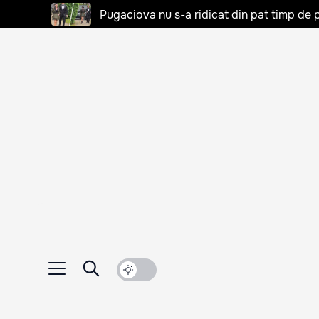
Pugaciova nu s-a ridicat din pat timp de pa