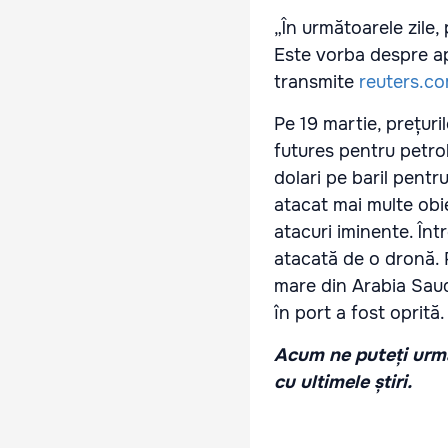
„În următoarele zile, 
Este vorba despre ap
transmite
reuters.c
Pe 19 martie, prețuri
futures pentru petrol
dolari pe baril pentr
atacat mai multe obie
atacuri iminente. În
atacată de o dronă. R
mare din Arabia Saudi
în port a fost oprită.
Acum ne puteți urmă
cu ultimele știri.