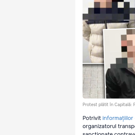
Protest plătit în Capitală: P
Potrivit
informațiilor
organizatorul transpo
sancționate contrav