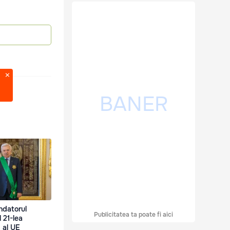
ondatorul
Publicitatea ta poate fi aici
l 21-lea
 al UE