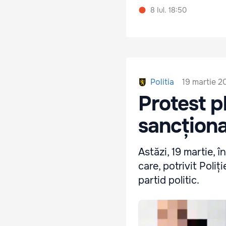
8 Iul. 18:50
19 martie 2
Politia
Protest pl
sancționat
Astăzi, 19 martie, î
care, potrivit Poliț
partid politic.