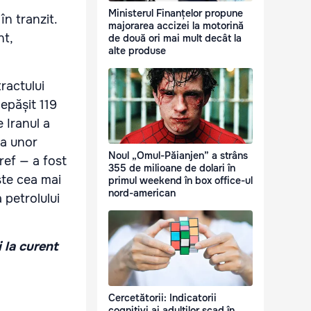
Ministerul Finanțelor propune
în tranzit.
majorarea accizei la motorină
nt,
de două ori mai mult decât la
alte produse
ractului
depășit 119
 Iranul a
ra unor
Noul „Omul-Păianjen” a strâns
ref — a fost
355 de milioane de dolari în
ste cea mai
primul weekend în box office-ul
nord-american
 petrolului
i la curent
Cercetătorii: Indicatorii
cognitivi ai adulților scad în