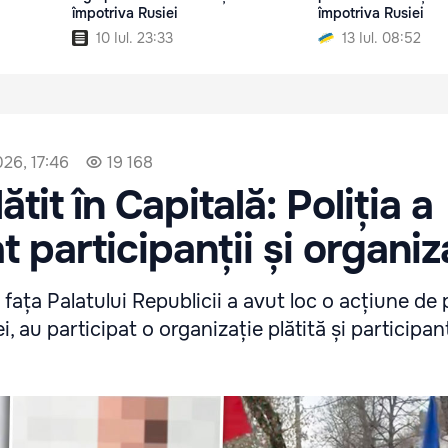
împotriva Rusiei
împotriva Rusiei
10 Iul. 23:33
13 Iul. 08:52
026, 17:46
19 168
ătit în Capitală: Poliția a
 participanții și organiza
n fața Palatului Republicii a avut loc o acțiune de 
iei, au participat o organizație plătită și participan