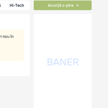
ă
Hi-Tech
Anunță o știre
n nou în