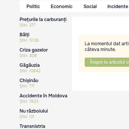
Politic
Economic
Social
Incidente
Prețurile la carburanți
Știri:
377
Bălți
Știri:
5726
La momentul dat artic
câteva minute.
Criza gazelor
Știri:
408
Înapoi la articolul o
Găgăuzia
Știri:
10842
Chișinău
Știri:
771
Accidente în Moldova
Știri:
7823
Nu războiului
Știri:
131
Transnistria