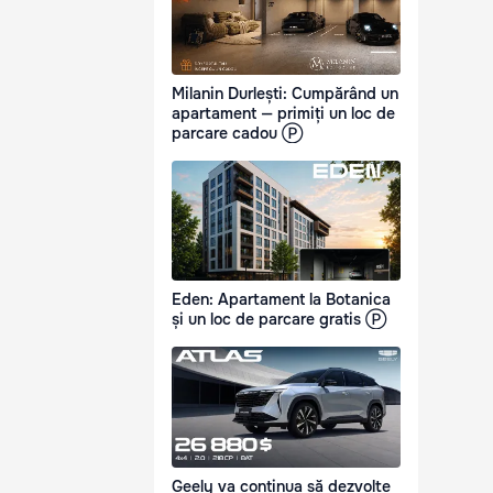
Milanin Durlești: Cumpărând un
apartament — primiți un loc de
parcare cadou Ⓟ
Eden: Apartament la Botanica
și un loc de parcare gratis Ⓟ
Geely va continua să dezvolte