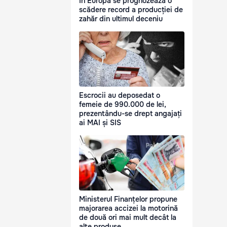
În Europa se prognozează o
scădere record a producției de
zahăr din ultimul deceniu
Escrocii au deposedat o
femeie de 990.000 de lei,
prezentându-se drept angajați
ai MAI și SIS
Ministerul Finanțelor propune
majorarea accizei la motorină
de două ori mai mult decât la
alte produse