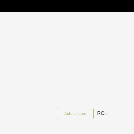
⌵
RO
Autentificare