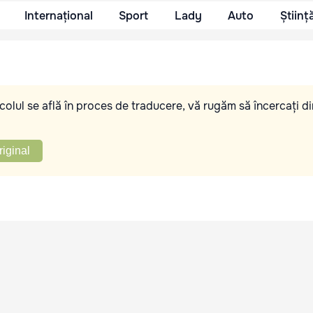
Internațional
Sport
Lady
Auto
Științ
olul se află în proces de traducere, vă rugăm să încercați di
riginal