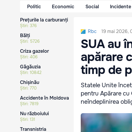
Politic
Economic
Social
Incidente
Prețurile la carburanți
Știri:
376
19 mai 2026, 
Rbc
Bălți
SUA au î
Știri:
5726
Criza gazelor
apărare c
Știri:
406
timp de p
Găgăuzia
Știri:
10842
Chișinău
Statele Unite înce
Știri:
770
pentru Apărare cu 
Accidente în Moldova
neîndeplinirea oblig
Știri:
7819
Nu războiului
Știri:
131
Transnistria