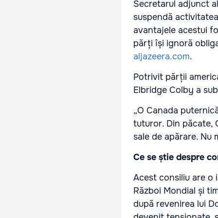
Secretarul adjunct a
suspendă activitatea
avantajele acestui f
părți își ignoră obliga
aljazeera.com
.
Potrivit părții ameri
Elbridge Colby a subl
„O Canada puternică, 
tuturor. Din păcate, 
sale de apărare. Nu m
Ce se știe despre co
Acest consiliu are o 
Război Mondial și tim
după revenirea lui Do
devenit tensionate, 