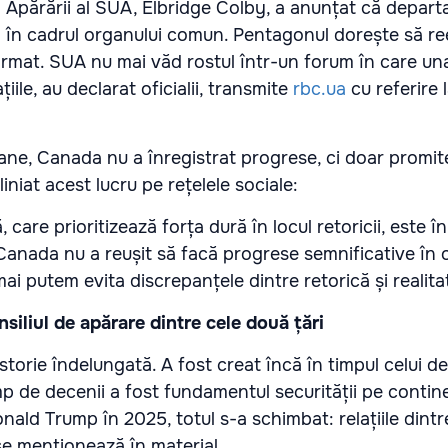
l Apărării al SUA, Elbridge Colby, a anunțat că depar
 în cadrul organului comun. Pentagonul dorește să r
ormat. SUA nu mai văd rostul într-un forum în care un
țiile, au declarat oficialii, transmite
rbc.ua
cu referire 
cane, Canada nu a înregistrat progrese, ci doar promit
iniat acest lucru pe rețelele sociale:
care prioritizează forța dură în locul retoricii, este în
Canada nu a reușit să facă progrese semnificative în ob
ai putem evita discrepanțele dintre retorică și realita
nsiliul de apărare dintre cele două țări
istorie îndelungată. A fost creat încă în timpul celui de
p de decenii a fost fundamentul securității pe contine
nald Trump în 2025, totul s-a schimbat: relațiile dintre
se menționează în material.