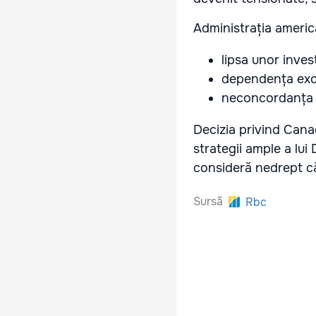
Administrația americ
lipsa unor invest
dependența exce
neconcordanța di
Decizia privind Cana
strategii ample a lui 
consideră nedrept că
Sursă
Rbc