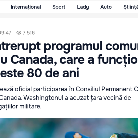
Internațional
Sport
Lady
Auto
Științ
09:47
7 516
ntrerupt programul comu
u Canada, care a funcți
este 80 de ani
tează oficial participarea în Consiliul Permanent
Canada. Washingtonul a acuzat țara vecină de
ațiilor militare.