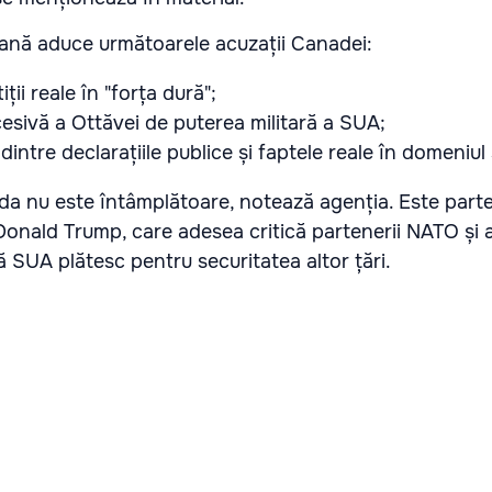
ană aduce următoarele acuzații Canadei:
iții reale în "forța dură";
sivă a Ottăvei de puterea militară a SUA;
ntre declarațiile publice și faptele reale în domeniul s
da nu este întâmplătoare, notează agenția. Este parte
Donald Trump, care adesea critică partenerii NATO și alți
 SUA plătesc pentru securitatea altor țări.