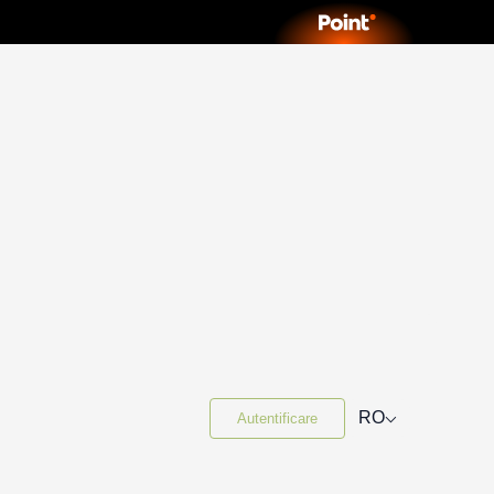
⌵
RO
Autentificare