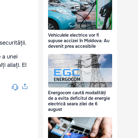
Vehiculele electrice vor fi
supuse accizei în Moldova: Au
ecurității.
devenit prea accesibile
 a unei
 aliați. El
Energocom caută modalități
de a evita deficitul de energie
electrică seara zilei de 6
august