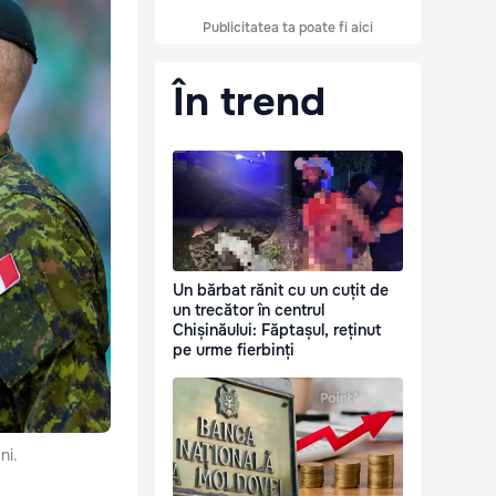
Publicitatea ta poate fi aici
În trend
Un bărbat rănit cu un cuțit de
un trecător în centrul
Chișinăului: Făptașul, reținut
pe urme fierbinți
ni.