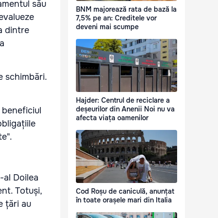
tamentul său
BNM majorează rata de bază la
eevalueze
7,5% pe an: Creditele vor
deveni mai scumpe
a dintre
la
e schimbări.
Hajder: Centrul de reciclare a
deșeurilor din Anenii Noi nu va
 beneficiul
afecta viața oamenilor
ligațiile
te".
-al Doilea
nt. Totuși,
Cod Roșu de caniculă, anunțat
în toate orașele mari din Italia
 țări au