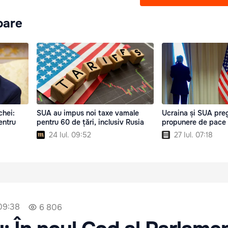
oare
chei:
SUA au impus noi taxe vamale
Ucraina și SUA pre
entru
pentru 60 de țări, inclusiv Rusia
propunere de pace 
24 Iul. 09:52
27 Iul. 07:18
09:38
6 806