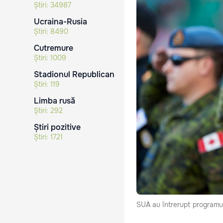
Știri:
34987
Ucraina-Rusia
Știri:
8490
Cutremure
Știri:
1009
Stadionul Republican
Știri:
119
Limba rusă
Știri:
292
Știri pozitive
Știri:
1721
SUA au întrerupt programu