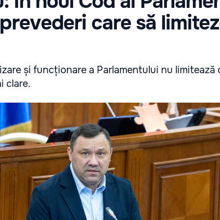
: În noul Cod al Parlamen
 prevederi care să limite
are și funcționare a Parlamentului nu limitează o
i clare.