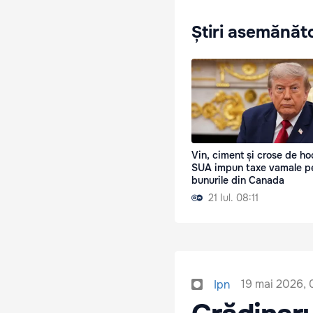
Știri asemănăt
Vin, ciment și crose de ho
SUA impun taxe vamale p
bunurile din Canada
21 Iul. 08:11
19 mai 2026, 
Ipn