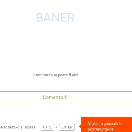
Publicitatea ta poate fi aici
Comentarii
Ai găsit o greșeală în
+
Selecteaz-o și apasă
CTRL
ENTER
text?
Anunță-ne!