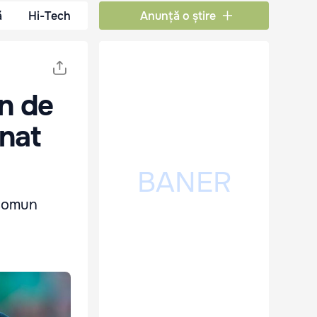
ă
Hi-Tech
Anunță o știre
n de
onat
 Comun