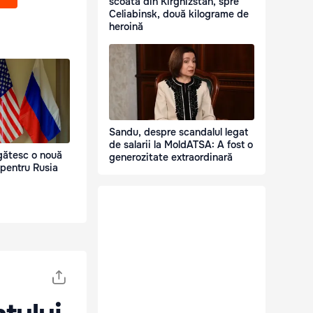
scoată din Kirghizstan, spre
Celiabinsk, două kilograme de
heroină
Sandu, despre scandalul legat
de salarii la MoldATSA: A fost o
gătesc o nouă
generozitate extraordinară
pentru Rusia