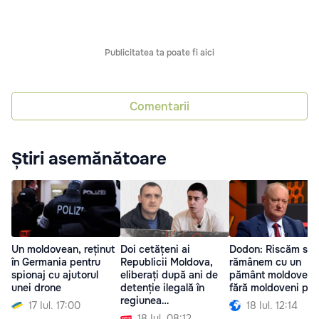
Publicitatea ta poate fi aici
Comentarii
Știri asemănătoare
Un moldovean, reținut
Doi cetățeni ai
Dodon: Riscăm să
în Germania pentru
Republicii Moldova,
rămânem cu un
spionaj cu ajutorul
eliberați după ani de
pământ moldovene
unei drone
detenție ilegală în
fără moldoveni pe 
regiunea
17 Iul. 17:00
18 Iul. 12:14
transnistreană
18 Iul. 08:12