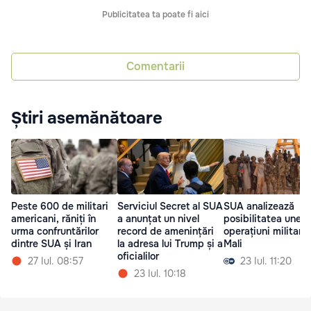
Publicitatea ta poate fi aici
Comentarii
Știri asemănătoare
Peste 600 de militari
Serviciul Secret al SUA
SUA analizează
americani, răniți în
a anunțat un nivel
posibilitatea unei
urma confruntărilor
record de amenințări
operațiuni militare 
dintre SUA și Iran
la adresa lui Trump și a
Mali
oficialilor
27 Iul. 08:57
23 Iul. 11:20
23 Iul. 10:18