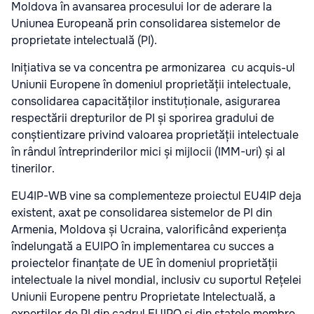
Moldova în avansarea procesului lor de aderare la
Uniunea Europeană prin consolidarea sistemelor de
proprietate intelectuală (PI).
Inițiativa se va concentra pe armonizarea
cu acquis-ul
Uniunii Europene în domeniul proprietății intelectuale,
consolidarea capacităților instituționale, asigurarea
respectării drepturilor de PI și sporirea gradului de
conștientizare privind valoarea proprietății intelectuale
în rândul întreprinderilor mici și mijlocii (IMM-uri) și al
tinerilor.
EU4IP-WB vine sa complementeze proiectul EU4IP deja
existent, axat pe consolidarea sistemelor de PI din
Armenia, Moldova și Ucraina, valorificând experiența
îndelungată a EUIPO în implementarea cu succes a
proiectelor finanțate de UE în domeniul proprietății
intelectuale la nivel mondial, inclusiv cu suportul Rețelei
Uniunii Europene pentru Proprietate Intelectuală, a
experților de PI din cadrul EUIPO și din statele membre