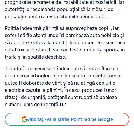
prognozate fenomene de instabilitate atmosferică, iar
autoritățile recomandă populației să ia măsuri de
precauție pentru a evita situațiile periculoase.
Poliția îndeamnă părinții să supravegheze copiii, iar
șoferii să fie atenți unde își parchează automobilele și
să adapteze viteza la condițiile de drum. De asemenea,
cetățenii sunt sfătuiți să manifeste prudență sporită în
trafic și în spațiile deschise.
Totodată, oamenii sunt îndemnați să evite aflarea în
apropierea arborilor, pilonilor și altor obiecte care ar
putea fi doborâte de vânt și să nu atingă cablurile
electrice căzute la pămînt. În cazul producerii unor
situații de urgență, cetățenii sunt rugați să apeleze
numărul unic de urgență 112.
Abonați-vă la știrile Point.md pe Google