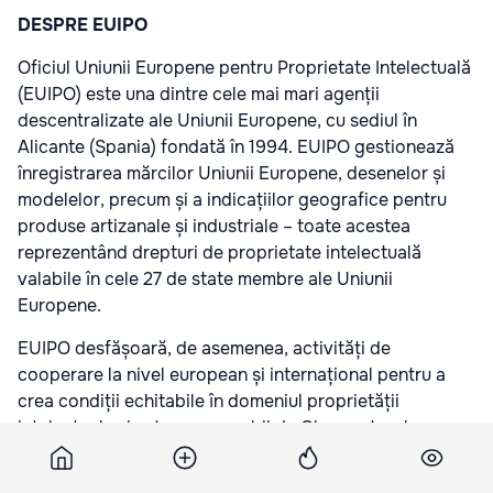
DESPRE EUIPO
Oficiul Uniunii Europene pentru Proprietate Intelectuală
(EUIPO) este una dintre cele mai mari agenții
descentralizate ale Uniunii Europene, cu sediul în
Alicante (Spania) fondată în 1994. EUIPO gestionează
înregistrarea mărcilor Uniunii Europene, desenelor și
modelelor, precum și a indicațiilor geografice pentru
produse artizanale și industriale – toate acestea
reprezentând drepturi de proprietate intelectuală
valabile în cele 27 de state membre ale Uniunii
Europene.
EUIPO desfășoară, de asemenea, activități de
cooperare la nivel european și internațional pentru a
crea condiții echitabile în domeniul proprietății
intelectuale și este responsabil de Observatorul
European privind Încălcările Drepturilor de Proprietate
Intelectuală. În anul 2025, EUIPO a fost clasificat drept