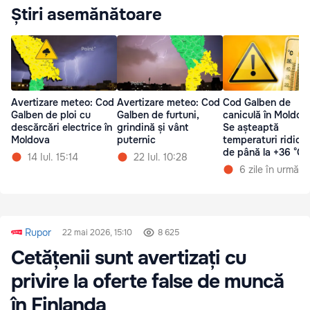
Știri asemănătoare
Avertizare meteo: Cod
Avertizare meteo: Cod
Cod Galben de
Galben de ploi cu
Galben de furtuni,
caniculă în Moldov
descărcări electrice în
grindină și vânt
Se așteaptă
Moldova
puternic
temperaturi ridica
de până la +36 °C
14 Iul. 15:14
22 Iul. 10:28
6 zile în urmă
Rupor
22 mai 2026, 15:10
8 625
Cetățenii sunt avertizați cu
privire la oferte false de muncă
în Finlanda