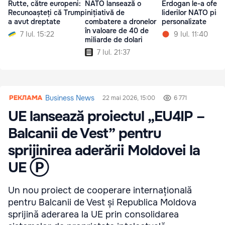
Rutte, către europeni:
NATO lansează o
Erdogan le-a oferit
Recunoașteți că Trump
inițiativă de
liderilor NATO pist
a avut dreptate
combatere a dronelor
personalizate
în valoare de 40 de
7 Iul. 15:22
9 Iul. 11:40
miliarde de dolari
7 Iul. 21:37
Business News
22 mai 2026, 15:00
6 771
UE lansează proiectul „EU4IP –
Balcanii de Vest” pentru
sprijinirea aderării Moldovei la
UE Ⓟ
Un nou proiect de cooperare internațională
pentru Balcanii de Vest și Republica Moldova
sprijină aderarea la UE prin consolidarea