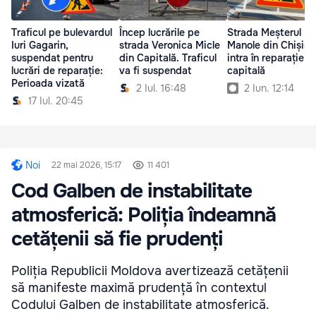
Traficul pe bulevardul
Încep lucrările pe
Strada Meșterul
Iuri Gagarin,
strada Veronica Micle
Manole din Chișină
suspendat pentru
din Capitală. Traficul
intra în reparație
lucrări de reparație:
va fi suspendat
capitală
Perioada vizată
2 Iul. 16:48
2 Iun. 12:14
17 Iul. 20:45
Noi
22 mai 2026, 15:17
11 401
Cod Galben de instabilitate
atmosferică: Poliția îndeamnă
cetățenii să fie prudenți
Poliția Republicii Moldova avertizează cetățenii
să manifeste maximă prudență în contextul
Codului Galben de instabilitate atmosferică.