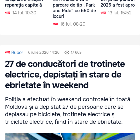
reparația capitală
parcare de tip „Park
2026 a fost aproba
and Ride” cu 550 de
14 Iul. 10:30
13 Iul. 15:52
locuri
16 Iul. 08:20
Rupor
6 iulie 2026, 14:26
17 663
27 de conducători de trotinete
electrice, depistați în stare de
ebrietate în weekend
Poliția a efectuat în weekend controale în toată
Moldova și a depistat 27 de persoane care se
deplasau pe biciclete, trotinete electrice și
triciclete electrice, fiind în stare de ebrietate.