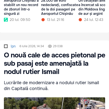
Aeroportul Chișinău a
28.000 de euro
Un cetățean ameri
stabilit un nou record
nedeclarați, confiscate
a încercat să scoa
de zboruri într-o
de la doi pasageri pe
din Moldova lingou
singură zi
Aeroportul Chișinău
de aur și argint
20 Iul. 09:50
13 Iul. 21:16
24 Iul. 12:43
Ipn
6 iulie 2026, 14:34
29 038
O nouă cale de acces pietonal pe
sub pasaj este amenajată la
nodul rutier Ismail
Lucrările de modernizare a nodului rutier Ismail
din Capitală continuă.