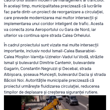
cadrul unui sistem modern de management al traficului.
În același timp, municipalitatea precizează că lucrările
fac parte dintr-un proiect de reorganizare a circulației,
care prevede modernizarea mai multor intersecții și
implementarea unui coridor inteligent de trafic. Acesta
va conecta zona Aeroportului cu Gara de Nord, iar
ulterior va continua spre strada Calea Orheiului.
În cadrul proiectului sunt vizate mai multe intersecții
importante, inclusiv nodul Ismail-Calea Basarabiei-
Calea Moșilor-Varnița-Uzinelor-Vadul lui Vodă, străzile
Ismail și bulevardul Dimitrie Cantemir, bulevardele
Gagarin, Constantin Negruzzi și Decebal, strada
Albișoara, șoseaua Muncești, bulevardul Dacia și strada
Băcioii Noi. Autoritățile municipalie precizează că
proiectul urmărește fluidizarea circulației, reducerea
timpilor de deplasare și creșterea siguranței rutiere.