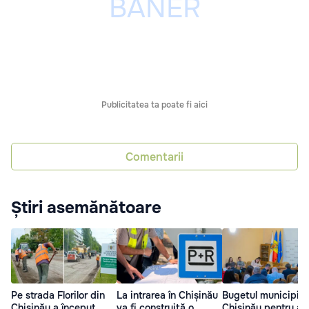
Publicitatea ta poate fi aici
Comentarii
Știri asemănătoare
Pe strada Florilor din
La intrarea în Chișinău
Bugetul municipiul
Chișinău a început
va fi construită o
Chișinău pentru an