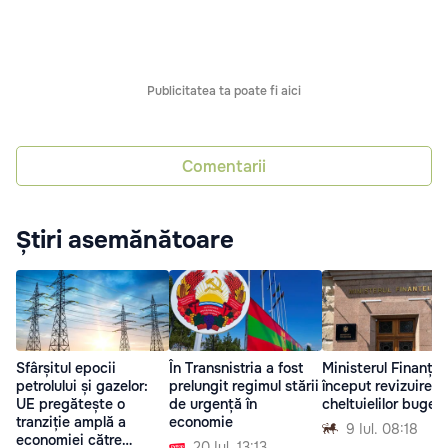
Publicitatea ta poate fi aici
Comentarii
Știri asemănătoare
Sfârșitul epocii
În Transnistria a fost
Ministerul Finanțel
petrolului și gazelor:
prelungit regimul stării
început revizuirea
UE pregătește o
de urgență în
cheltuielilor buget
tranziție amplă a
economie
9 Iul. 08:18
economiei către
20 Iul. 13:13