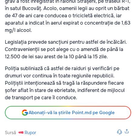
grav a fost înregistrat în raionul Strășeni, pe traseul R-1,
în satul Bucovăț. Acolo, oamenii legii au oprit un bărbat
de 47 de ani care conducea o tricicletă electrică, iar
aparatul a indicat în aerul expirat o concentrație de 1,63
mg/l alcool.
Legislația prevede sancțiuni pentru astfel de încălcări.
Contravenienții se pot alege cu o amendă de până la
12.500 de lei sau arest de la 10 până la 15 zile.
Poliția subliniază că astfel de raiduri și verificări pe
drumuri vor continua în toate regiunile republicii.
Polițiștii intenționează să tragă la răspundere fiecare
șofer aflat în stare de ebrietate, indiferent de mijlocul
de transport pe care îl conduce.
Abonați-vă la știrile Point.md pe Google
Sursă
Rupor