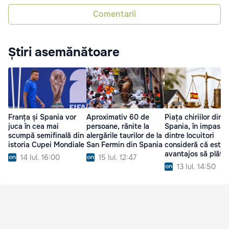
Comentarii
Știri asemănătoare
Franța și Spania vor
Aproximativ 60 de
Piața chiriilor din
juca în cea mai
persoane, rănite la
Spania, în impas: 
scumpă semifinală din
alergările taurilor de la
dintre locuitori
istoria Cupei Mondiale
San Fermin din Spania
consideră că este 
avantajos să plăte
14 Iul. 16:00
15 Iul. 12:47
ipotecă
13 Iul. 14:50