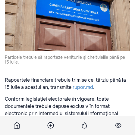
Partidele trebuie să raporteze veniturile și cheltuielile până pe
15 iulie.
Rapoartele financiare trebuie trimise cel târziu până la
15 iulie a acestui an, transmite
rupor.md
.
Conform legislației electorale în vigoare, toate
documentele trebuie depuse exclusiv în format
electronic prin intermediul sistemului informațional
specializat „Control Financiar”. Documentul trebuie să
fie obligatoriu semnat de două persoane: conducătorul