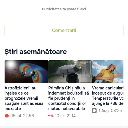
Publicitatea ta poate fi aici
Comentarii
Știri asemănătoare
Astrofizicienii au
Primăria Chișinău a
Vreme caniculară l
înțeles de ce
îndemnat locuitorii să
început de august:
prognozele vremii
fie prudenți în
Temperaturile vor
spațiale sunt adesea
contextul condițiilor
ajunge la +36 de g
inexacte
meteo nefavorabile
1 Aug. 08:25
15 Iul. 22:56
10 Iul. 21:14