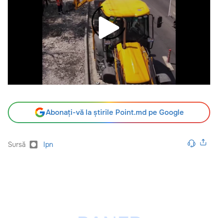
Abonați-vă la știrile Point.md pe Google
Sursă
Ipn