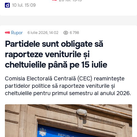
energia electrică
10 Iul. 15:09
Rupor
6 iulie 2026, 14:02
6 798
Partidele sunt obligate să
raporteze veniturile și
cheltuielile până pe 15 iulie
Comisia Electorală Centrală (CEC) reamintește
partidelor politice să raporteze veniturile și
cheltuielile pentru primul semestru al anului 2026.