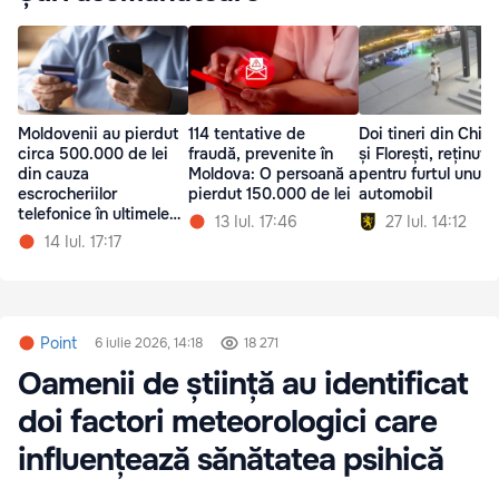
Moldovenii au pierdut
114 tentative de
Doi tineri din Chiș
circa 500.000 de lei
fraudă, prevenite în
și Florești, reținuți
din cauza
Moldova: O persoană a
pentru furtul unui
escrocheriilor
pierdut 150.000 de lei
automobil
telefonice în ultimele
13 Iul. 17:46
27 Iul. 14:12
24 de ore
14 Iul. 17:17
Point
6 iulie 2026, 14:18
18 271
Oamenii de știință au identificat
doi factori meteorologici care
influențează sănătatea psihică