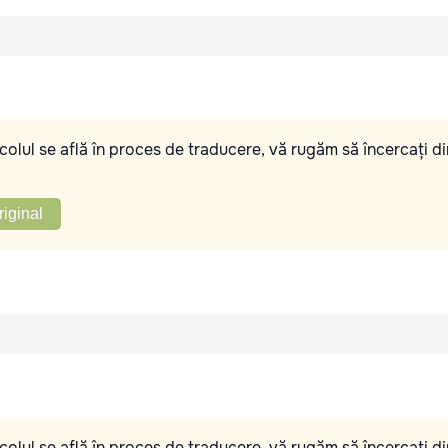
olul se află în proces de traducere, vă rugăm să încercați di
riginal
olul se află în proces de traducere, vă rugăm să încercați di