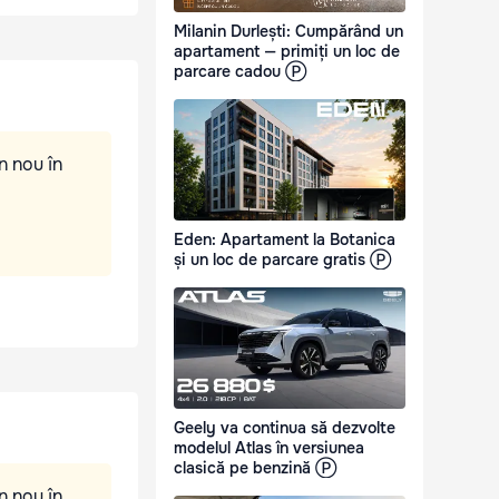
Milanin Durlești: Cumpărând un
apartament — primiți un loc de
parcare cadou Ⓟ
n nou în
Eden: Apartament la Botanica
și un loc de parcare gratis Ⓟ
Geely va continua să dezvolte
modelul Atlas în versiunea
clasică pe benzină Ⓟ
n nou în