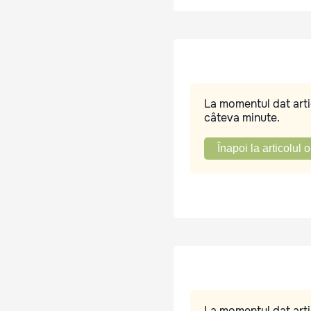
La momentul dat artic
câteva minute.
Înapoi la articolul o
La momentul dat artic