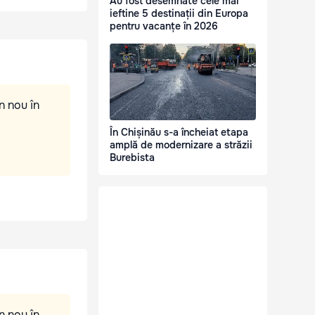
Au fost desemnate cele mai
ieftine 5 destinații din Europa
pentru vacanțe în 2026
n nou în
În Chișinău s-a încheiat etapa
amplă de modernizare a străzii
Burebista
n nou în