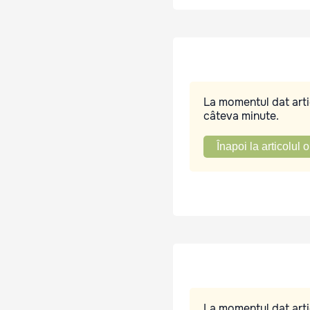
La momentul dat artic
câteva minute.
Înapoi la articolul o
La momentul dat artic