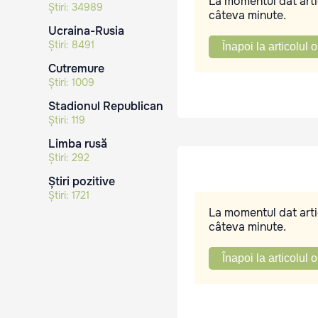
La momentul dat artic
Știri:
34989
câteva minute.
Ucraina-Rusia
Știri:
8491
Înapoi la articolul o
Cutremure
Știri:
1009
Stadionul Republican
Știri:
119
Limba rusă
Știri:
292
Știri pozitive
Știri:
1721
La momentul dat artic
câteva minute.
Înapoi la articolul o