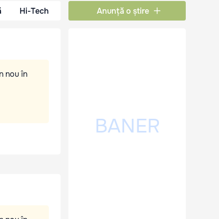
ă
Hi-Tech
Anunță o știre
n nou în