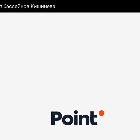
оп бассейнов Кишинева