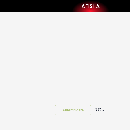
⌵
RO
Autentificare