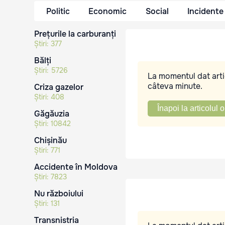
Politic
Economic
Social
Incidente
Prețurile la carburanți
Știri:
377
Bălți
Știri:
5726
La momentul dat artic
câteva minute.
Criza gazelor
Știri:
408
Înapoi la articolul o
Găgăuzia
Știri:
10842
Chișinău
Știri:
771
Accidente în Moldova
Știri:
7823
Nu războiului
Știri:
131
Transnistria