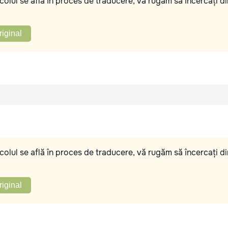
olul se află în proces de traducere, vă rugăm să încercați di
riginal
olul se află în proces de traducere, vă rugăm să încercați di
riginal