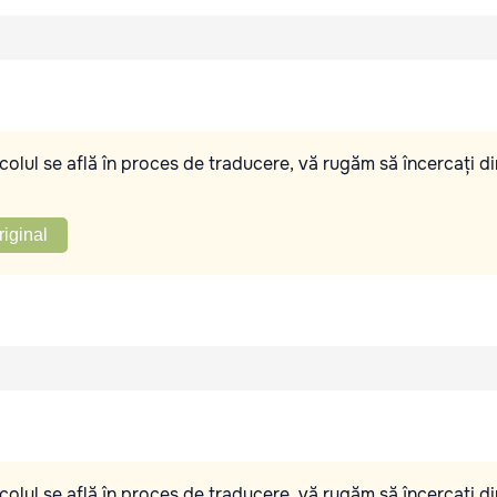
olul se află în proces de traducere, vă rugăm să încercați di
riginal
olul se află în proces de traducere, vă rugăm să încercați di