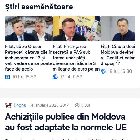
Știri asemănătoare
Filat, către Grosu:
Filat: Finanțarea
Filat: Cine a decis 
Petreceți câteva zile în
secretă a PAS sub
Moldova devine pa
închisoarea nr. 13 și
forma unor plăți
a „Coaliției celor
veți vedea ce se poate
diverse se ridică la 3
dispuși”?
face de acolo
milioane de euro pe an
18 Iul. 16:30
10 Iul. 15:52
17 Iul. 11:52
Logos
4 ianuarie 2026, 20:14
9 981
Achizițiile publice din Moldova
au fost adaptate la normele UE