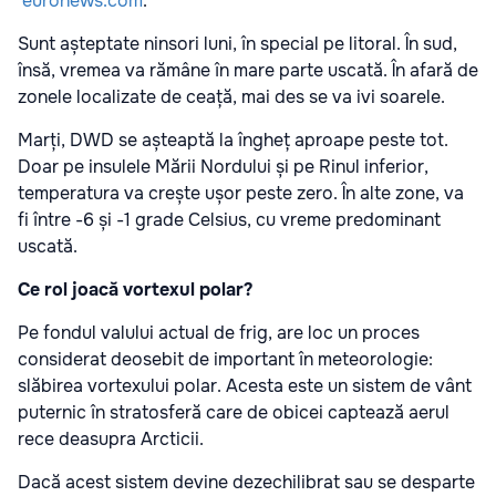
euronews.com
.
Sunt așteptate ninsori luni, în special pe litoral. În sud,
însă, vremea va rămâne în mare parte uscată. În afară de
zonele localizate de ceață, mai des se va ivi soarele.
Marți, DWD se așteaptă la îngheț aproape peste tot.
Doar pe insulele Mării Nordului și pe Rinul inferior,
temperatura va crește ușor peste zero. În alte zone, va
fi între -6 și -1 grade Celsius, cu vreme predominant
uscată.
Ce rol joacă vortexul polar?
Pe fondul valului actual de frig, are loc un proces
considerat deosebit de important în meteorologie:
slăbirea vortexului polar. Acesta este un sistem de vânt
puternic în stratosferă care de obicei captează aerul
rece deasupra Arcticii.
Dacă acest sistem devine dezechilibrat sau se desparte