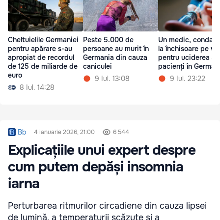
Cheltuielile Germaniei
Peste 5.000 de
Un medic, condam
pentru apărare s-au
persoane au murit în
la închisoare pe vi
apropiat de recordul
Germania din cauza
pentru uciderea a 
de 125 de miliarde de
caniculei
pacienți în German
euro
9 Iul. 13:08
9 Iul. 23:22
8 Iul. 14:28
Bb
4 ianuarie 2026, 21:00
6 544
Explicațiile unui expert despre
cum putem depăși insomnia
iarna
Perturbarea ritmurilor circadiene din cauza lipsei
de lumină, a temperaturii scăzute și a