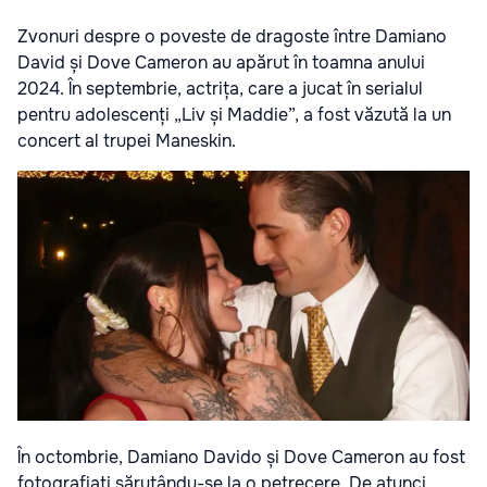
Zvonuri despre o poveste de dragoste între Damiano
David și Dove Cameron au apărut în toamna anului
2024. În septembrie, actrița, care a jucat în serialul
pentru adolescenți „Liv și Maddie”, a fost văzută la un
concert al trupei Maneskin.
În octombrie, Damiano Davido și Dove Cameron au fost
fotografiați sărutându-se la o petrecere. De atunci,