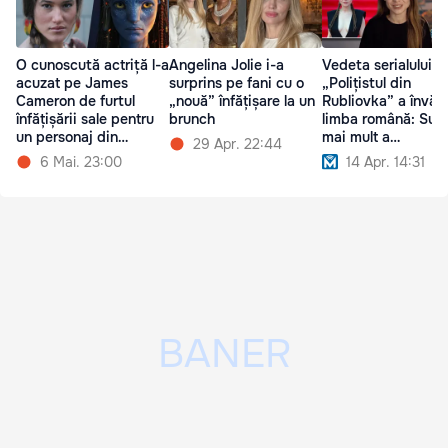
O cunoscută actriță l-a
Angelina Jolie i-a
Vedeta serialului
acuzat pe James
surprins pe fani cu o
„Polițistul din
Cameron de furtul
„nouă” înfățișare la un
Rubliovka” a învăț
înfățișării sale pentru
brunch
limba română: Sun
un personaj din
mai mult a
29 Apr. 22:44
„Avatar”
moldovenească
6 Mai. 23:00
14 Apr. 14:31