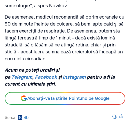
somnologie”, a spus Novikov.
De asemenea, medicul recomandă să oprim ecranele cu
90 de minute înainte de culcare, să bem lapte cald și să
facem exerciții de respirație. De asemenea, putem sta
lângă fereastră timp de 1 minut - dacă există lumină
stradală, să o lăsăm să ne atingă retina, chiar și prin
sticlă - acest lucru semnalează creierului să înceapă un
nou ciclu circadian.
Acum ne puteți urmări și
pe
Telegram
,
Facebook
și
Instagram
pentru a fi la
curent cu ultimele știri.
Abonați-vă la știrile Point.md pe Google
Sursă
Bb