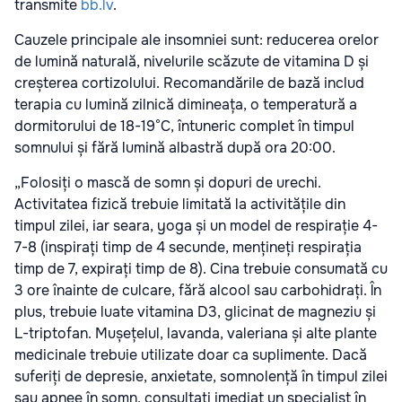
transmite
bb.lv
.
Cauzele principale ale insomniei sunt: reducerea orelor
de lumină naturală, nivelurile scăzute de vitamina D și
creșterea cortizolului. Recomandările de bază includ
terapia cu lumină zilnică dimineața, o temperatură a
dormitorului de 18-19°C, întuneric complet în timpul
somnului și fără lumină albastră după ora 20:00.
„Folosiți o mască de somn și dopuri de urechi.
Activitatea fizică trebuie limitată la activitățile din
timpul zilei, iar seara, yoga și un model de respirație 4-
7-8 (inspirați timp de 4 secunde, mențineți respirația
timp de 7, expirați timp de 8). Cina trebuie consumată cu
3 ore înainte de culcare, fără alcool sau carbohidrați. În
plus, trebuie luate vitamina D3, glicinat de magneziu și
L-triptofan. Mușețelul, lavanda, valeriana și alte plante
medicinale trebuie utilizate doar ca suplimente. Dacă
suferiți de depresie, anxietate, somnolență în timpul zilei
sau apnee în somn, consultați imediat un specialist în