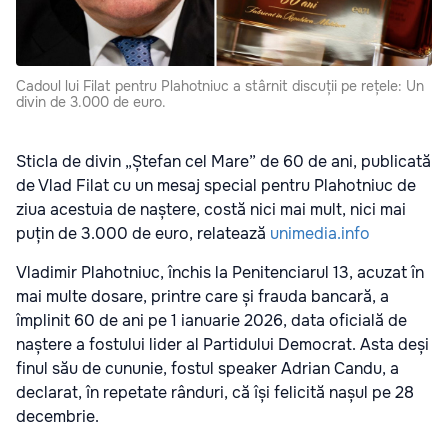
Cadoul lui Filat pentru Plahotniuc a stârnit discuții pe rețele: Un
divin de 3.000 de euro.
Sticla de divin „Ștefan cel Mare” de 60 de ani, publicată
de Vlad Filat cu un mesaj special pentru Plahotniuc de
ziua acestuia de naștere, costă nici mai mult, nici mai
puțin de 3.000 de euro, relatează
unimedia.info
Vladimir Plahotniuc, închis la Penitenciarul 13, acuzat în
mai multe dosare, printre care și frauda bancară, a
împlinit 60 de ani pe 1 ianuarie 2026, data oficială de
naștere a fostului lider al Partidului Democrat. Asta deși
finul său de cununie, fostul speaker Adrian Candu, a
declarat, în repetate rânduri, că își felicită nașul pe 28
decembrie.