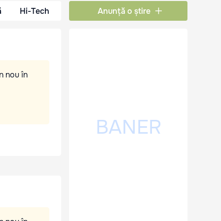
ă
Hi-Tech
Anunță o știre
n nou în