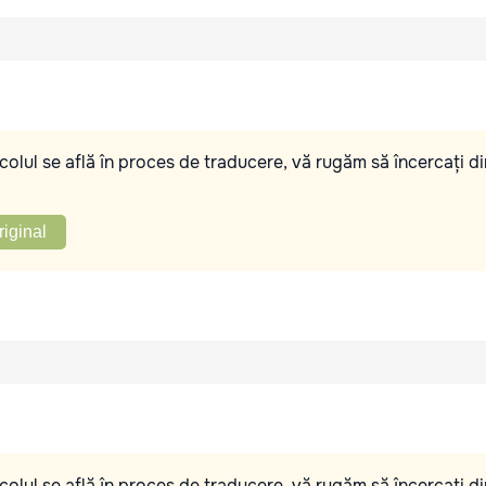
olul se află în proces de traducere, vă rugăm să încercați di
riginal
olul se află în proces de traducere, vă rugăm să încercați di