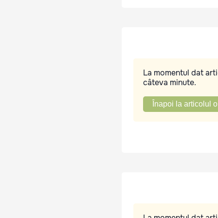
La momentul dat artic
câteva minute.
Înapoi la articolul o
La momentul dat artic