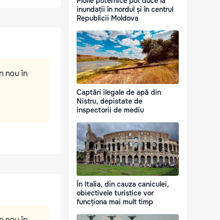
Ploile puternice pot duce la
inundații în nordul și în centrul
Republicii Moldova
n nou în
Captări ilegale de apă din
Nistru, depistate de
inspectorii de mediu
În Italia, din cauza caniculei,
obiectivele turistice vor
funcționa mai mult timp
n nou în