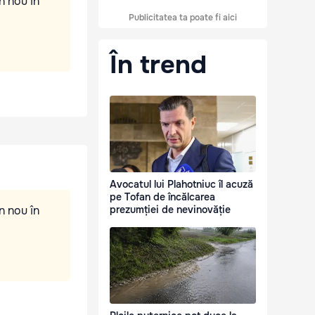
n nou în
Publicitatea ta poate fi aici
În trend
Avocatul lui Plahotniuc îl acuză
pe Tofan de încălcarea
n nou în
prezumției de nevinovăție