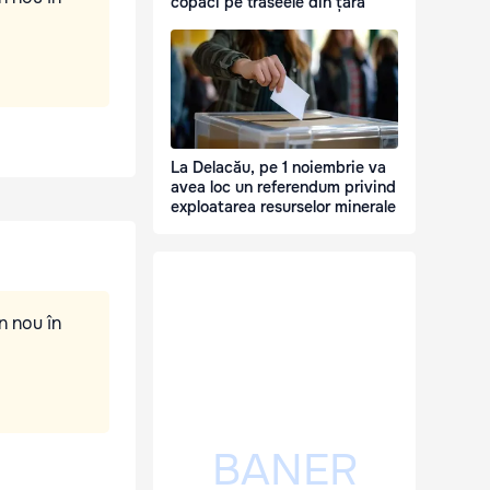
copaci pe traseele din țară
La Delacău, pe 1 noiembrie va
avea loc un referendum privind
exploatarea resurselor minerale
n nou în