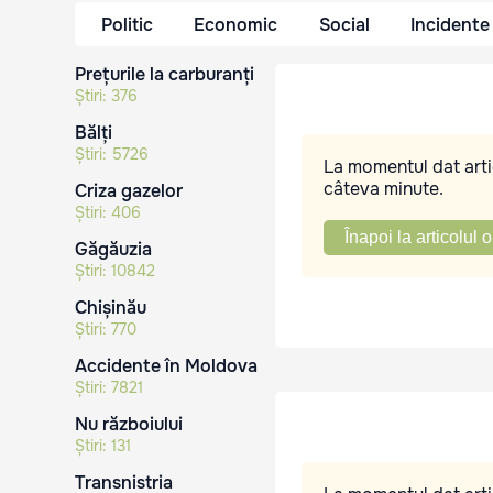
Politic
Economic
Social
Incidente
Prețurile la carburanți
Știri:
376
Bălți
Știri:
5726
La momentul dat artic
câteva minute.
Criza gazelor
Știri:
406
Înapoi la articolul o
Găgăuzia
Știri:
10842
Chișinău
Știri:
770
Accidente în Moldova
Știri:
7821
Nu războiului
Știri:
131
Transnistria