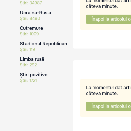
La momentul dat artic
Știri:
34987
câteva minute.
Ucraina-Rusia
Știri:
8490
Înapoi la articolul o
Cutremure
Știri:
1009
Stadionul Republican
Știri:
119
Limba rusă
Știri:
292
Știri pozitive
Știri:
1721
La momentul dat artic
câteva minute.
Înapoi la articolul o