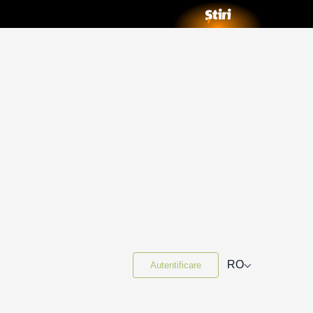
⌵
RO
Autentificare