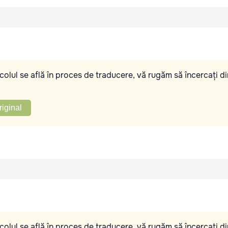
olul se află în proces de traducere, vă rugăm să încercați di
riginal
olul se află în proces de traducere, vă rugăm să încercați di