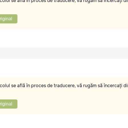
olul se află în proces de traducere, vă rugăm să încercați di
riginal
olul se află în proces de traducere, vă rugăm să încercați di
riginal