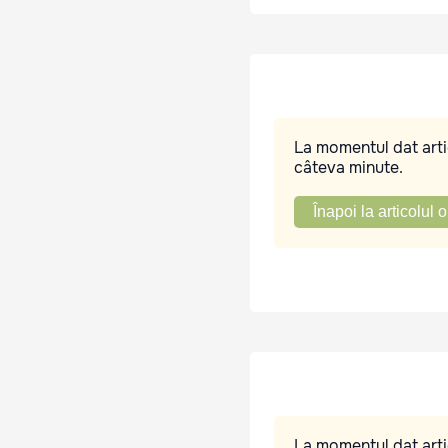
La momentul dat artic
câteva minute.
Înapoi la articolul o
La momentul dat artic