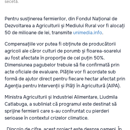
secetă.
Pentru susținerea fermierilor, din Fondul Național de
Dezvoltarea a Agriculturii și Mediului Rural vor fi alocați
50 de milioane de lei, transmite
unimedia.info
.
Compensațiile vor putea fi obținute de producătorii
agricoli ale căror culturi de porumb și floarea-soarelui
au fost afectate în proporție de cel puțin 50%.
Dimensiunea pagubelor trebuie să fie confirmată prin
acte oficiale de evaluare. Plățile vor fi acordate sub
formă de ajutor direct pentru fiecare hectar afectat prin
Agenția pentru Intervenții și Plăți în Agricultură (AIPA).
Ministra Agriculturii și Industriei Alimentare, Liudmila
Catlabuga, a subliniat că programul este destinat să
sprijine fermierii care s-au confruntat cu pierderi
serioase în contextul crizelor climatice.
„Dincolo de cifre, acest proiect este despre oameni. În