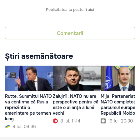
Publicitatea ta poate fi aici
Comentarii
Știri asemănătoare
Rutte: Summitul NATO
Zalujnîi: NATO nu are
Mija: Parteneriatul
va confirma că Rusia
perspective pentru că
NATO completeaz
reprezintă o
este o alianță a lumii
parcursul european
amenințare pe termen
vechi
Republicii Moldova
lung
8 Iul. 11:14
19 Iul. 20:30
8 Iul. 09:36