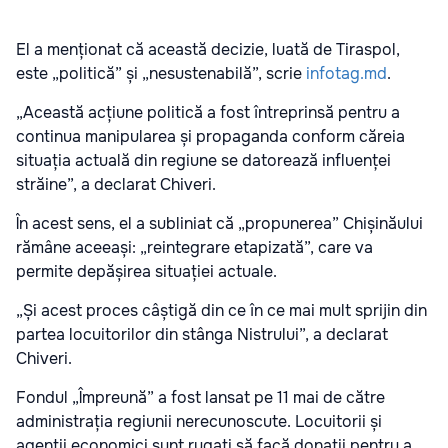
El a menționat că această decizie, luată de Tiraspol,
este „politică” și „nesustenabilă”, scrie
infotag.md
.
„Această acțiune politică a fost întreprinsă pentru a
continua manipularea și propaganda conform căreia
situația actuală din regiune se datorează influenței
străine”, a declarat Chiveri.
În acest sens, el a subliniat că „propunerea” Chișinăului
rămâne aceeași: „reintegrare etapizată”, care va
permite depășirea situației actuale.
„Și acest proces câștigă din ce în ce mai mult sprijin din
partea locuitorilor din stânga Nistrului”, a declarat
Chiveri.
Fondul „Împreună” a fost lansat pe 11 mai de către
administrația regiunii nerecunoscute. Locuitorii și
agenții economici sunt rugați să facă donații pentru a