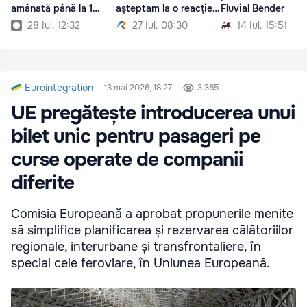
amânată până la 1
așteptam la o reacție
Fluvial Bender
septembrie
diferită
28 Iul. 12:32
27 Iul. 08:30
14 Iul. 15:51
Eurointegration
13 mai 2026, 18:27
3 365
UE pregătește introducerea unui
bilet unic pentru pasageri pe
curse operate de companii
diferite
Comisia Europeană a aprobat propunerile menite
să simplifice planificarea și rezervarea călătoriilor
regionale, interurbane și transfrontaliere, în
special cele feroviare, în Uniunea Europeană.