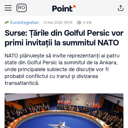
RO
Eurointegration
13 mai 2026, 19:09
4 418
Surse: Țările din Golful Persic vor
primi invitații la summitul NATO
NATO plănuiește să invite reprezentanți ai patru
state din Golful Persic la summitul de la Ankara,
unde principalele subiecte de discuție vor fi
probabil conflictul cu Iranul și divizarea
transatlantică.