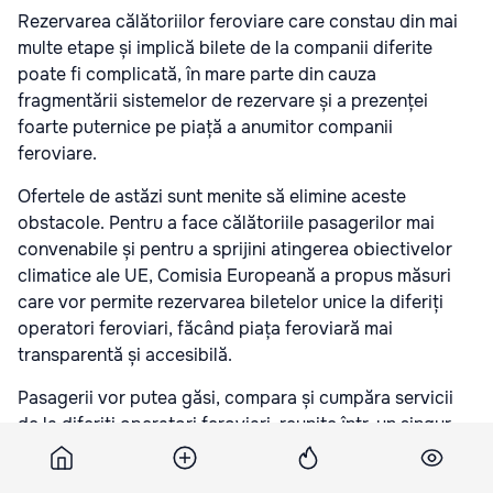
Rezervarea călătoriilor feroviare care constau din mai
multe etape și implică bilete de la companii diferite
poate fi complicată, în mare parte din cauza
fragmentării sistemelor de rezervare și a prezenței
foarte puternice pe piață a anumitor companii
feroviare.
Ofertele de astăzi sunt menite să elimine aceste
obstacole. Pentru a face călătoriile pasagerilor mai
convenabile și pentru a sprijini atingerea obiectivelor
climatice ale UE, Comisia Europeană a propus măsuri
care vor permite rezervarea biletelor unice la diferiți
operatori feroviari, făcând piața feroviară mai
transparentă și accesibilă.
Pasagerii vor putea găsi, compara și cumpăra servicii
de la diferiți operatori feroviari, reunite într-un singur
bilet, care poate fi achiziționat printr-o singură
tranzacție pe platforma de vânzare a biletelor aleasă de