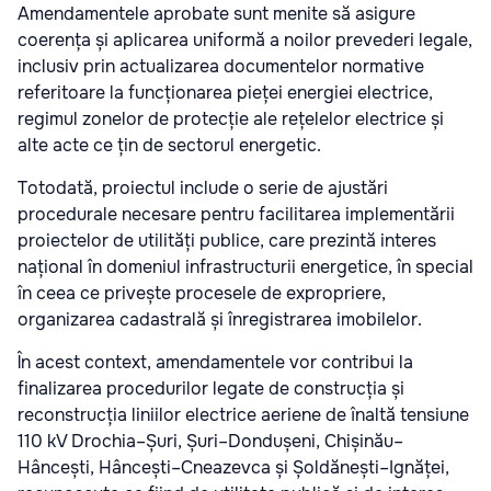
Amendamentele aprobate sunt menite să asigure
coerența și aplicarea uniformă a noilor prevederi legale,
inclusiv prin actualizarea documentelor normative
referitoare la funcționarea pieței energiei electrice,
regimul zonelor de protecție ale rețelelor electrice și
alte acte ce țin de sectorul energetic.
Totodată, proiectul include o serie de ajustări
procedurale necesare pentru facilitarea implementării
proiectelor de utilități publice, care prezintă interes
național în domeniul infrastructurii energetice, în special
în ceea ce privește procesele de expropriere,
organizarea cadastrală și înregistrarea imobilelor.
În acest context, amendamentele vor contribui la
finalizarea procedurilor legate de construcția și
reconstrucția liniilor electrice aeriene de înaltă tensiune
110 kV Drochia–Șuri, Șuri–Dondușeni, Chișinău–
Hâncești, Hâncești–Cneazevca și Șoldănești–Ignăței,