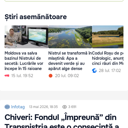
Știri asemănătoare
Moldova va salva
Nistrul se transformă în
Codul Roșu de peri
bazinul Nistrului de
mlaștină: Apa a
hidrologic, anunța
secetă: Lucrările vor
devenit verde și au
cinci râuri din Mol
începe în 15 raioane
apărut alge dense
28 Iul. 17:02
15 Iul. 19:52
20 Iul. 09:02
Infotag
13 mai 2026, 18:35
3 691
Chiveri: Fondul „Împreună” din
Transnistria este o consecință a