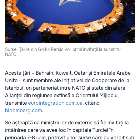
Surse: Țările din Golful Persic vor primi invitații la summitul
NATO.
Aceste țări – Bahrain, Kuweit, Qatar și Emiratele Arabe
Unite – sunt membre ale Inițiativei de Cooperare de la
Istanbul, un parteneriat între NATO și state din afara
Alianței din regiunea extinsă a Orientului Mijlociu,
transmite
eurointegration.com.ua
, citând
bloomberg.com
.
Se așteaptă ca miniștrii lor de externe să fie invitați la
întâlnirea care va avea loc în capitala Turciei în
perioada 7-8 iulie, potrivit unor surse care au vorbit sub