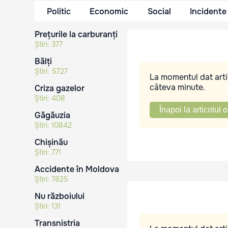
Politic
Economic
Social
Incidente
Prețurile la carburanți
Știri:
377
Bălți
Știri:
5727
La momentul dat artic
câteva minute.
Criza gazelor
Știri:
408
Înapoi la articolul o
Găgăuzia
Știri:
10842
Chișinău
Știri:
771
Accidente în Moldova
Știri:
7825
Nu războiului
Știri:
131
Transnistria