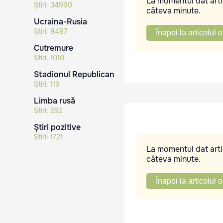
La momentul dat artic
Știri:
34990
câteva minute.
Ucraina-Rusia
Știri:
8497
Înapoi la articolul o
Cutremure
Știri:
1010
Stadionul Republican
Știri:
119
Limba rusă
Știri:
292
Știri pozitive
Știri:
1721
La momentul dat artic
câteva minute.
Înapoi la articolul o