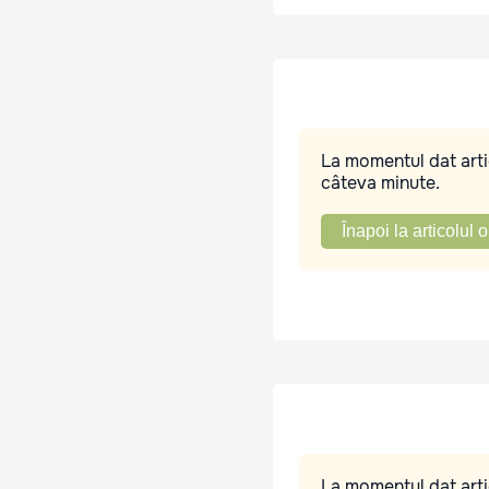
La momentul dat artic
câteva minute.
Înapoi la articolul o
La momentul dat artic