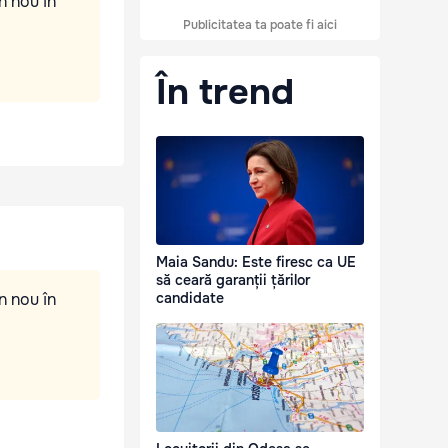
n nou în
Publicitatea ta poate fi aici
În trend
Maia Sandu: Este firesc ca UE
să ceară garanții țărilor
n nou în
candidate