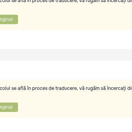
olul se află în proces de traducere, vă rugăm să încercați di
riginal
olul se află în proces de traducere, vă rugăm să încercați di
riginal