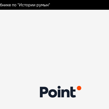
ебнике по "Истории румын"