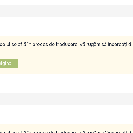
olul se află în proces de traducere, vă rugăm să încercați di
riginal
olul se află în proces de traducere, vă rugăm să încercați di