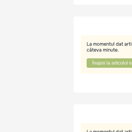
La momentul dat artic
câteva minute.
Înapoi la articolul o
La momentul dat artic