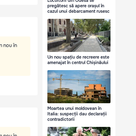
Locuitorii din Odesa se
pregătesc să apere orașul în
cazul unui debarcament rusesc
n nou în
Un nou spațiu de recreere este
amenajat în centrul Chișinăului
Moartea unui moldovean în
Italia: suspecții dau declarații
contradictorii
n nou în