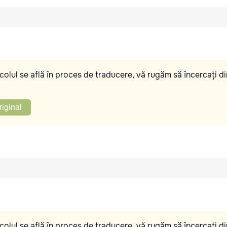
olul se află în proces de traducere, vă rugăm să încercați di
riginal
olul se află în proces de traducere, vă rugăm să încercați di