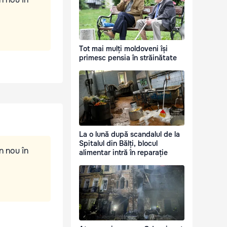
Tot mai mulți moldoveni își
primesc pensia în străinătate
La o lună după scandalul de la
Spitalul din Bălți, blocul
n nou în
alimentar intră în reparație