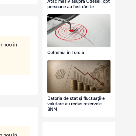
Atac masiv asupra Odesei: opt
persoane au fost rănite
n nou în
Cutremur în Turcia
Datoria de stat și fluctuațiile
valutare au redus rezervele
BNM
n nou în