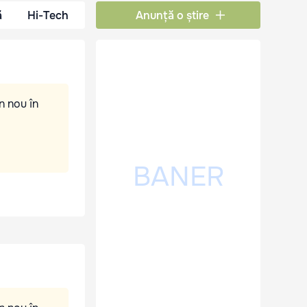
ă
Hi-Tech
Anunță o știre
n nou în