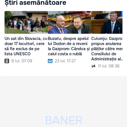
Știri asemănătoare
Un sat din Slovacia, cu
Buzatu, despre apelul
Cuiumju: Gazprom 
doar 17 locuitori, cere
lui Dodon de a reveni
propus anularea
să fie exclus de pe
la Gazprom: Cândva și
plăților către memb
lista UNESCO
calul costa o rublă
Consiliului de
Administrație al
9 Iul. 07:09
23 Iul. 17:27
Moldovagaz
11 Iul. 08:36