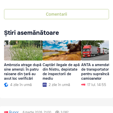
Comentarii
Știri asemănătoare
Ambrozia atrage după
Captări ilegale de apă
ANTA a amendat z
sine amenzi: În patru
din Nistru, depistate
de transportatori
raioane din țară au
de inspectorii de
pentru supraîncărc
avut loc verificări
mediu
camioanelor
4 zile în urmă
2 zile în urmă
17 Iul. 14:55
Rupor
6 martie 2026, 21:00
3 082