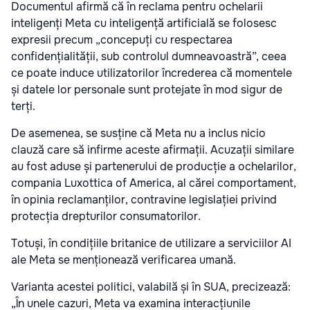
Documentul afirmă că în reclama pentru ochelarii
inteligenți Meta cu inteligență artificială se folosesc
expresii precum „concepuți cu respectarea
confidențialității, sub controlul dumneavoastră”, ceea
ce poate induce utilizatorilor încrederea că momentele
și datele lor personale sunt protejate în mod sigur de
terți.
De asemenea, se susține că Meta nu a inclus nicio
clauză care să infirme aceste afirmații. Acuzații similare
au fost aduse și partenerului de producție a ochelarilor,
compania Luxottica of America, al cărei comportament,
în opinia reclamanților, contravine legislației privind
protecția drepturilor consumatorilor.
Totuși, în condițiile britanice de utilizare a serviciilor AI
ale Meta se menționează verificarea umană.
Varianta acestei politici, valabilă și în SUA, precizează:
„În unele cazuri, Meta va examina interacțiunile