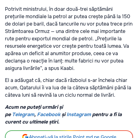
Potrivit ministrului, în doar două-trei săptămâni
prețurile mondiale la petrol ar putea crește până la 150
de dolari pe baril, dacă tancurile nu vor putea trece prin
Strâmtoarea Ormuz — una dintre cele mai importante
rute pentru exportul mondial de petrol. „Prețurile la
resursele energetice vor crește pentru toată lumea. Va
apărea un deficit al anumitor produse, ceea ce va
declanșa o reacție în lanț: multe fabrici nu vor putea
asigura livrările”, a spus Kaabi.
El a adăugat că, chiar dacă războiul s-ar încheia chiar
acum, Qatarului îi va lua de la câteva săptămâni până la
câteva luni să revină la un ciclu normal de livrări.
Acum ne puteți urmări și
pe
Telegram
,
Facebook
și
Instagram
pentru a fi la
curent cu ultimele știri.
Abonați-vă la știrile Point.md pe Google