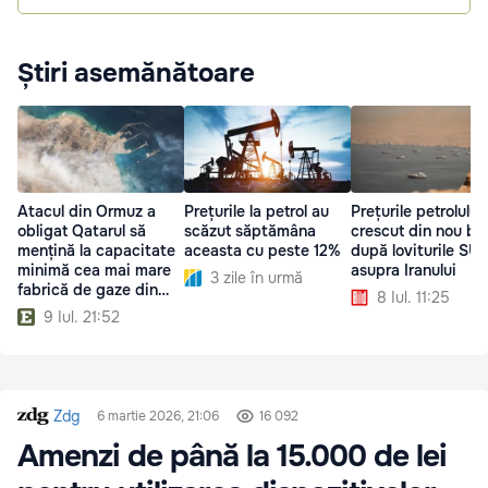
Știri asemănătoare
Atacul din Ormuz a
Prețurile la petrol au
Prețurile petrolului
obligat Qatarul să
scăzut săptămâna
crescut din nou br
mențină la capacitate
aceasta cu peste 12%
după loviturile SU
minimă cea mai mare
asupra Iranului
3 zile în urmă
fabrică de gaze din
8 Iul. 11:25
lume
9 Iul. 21:52
Zdg
6 martie 2026, 21:06
16 092
Amenzi de până la 15.000 de lei