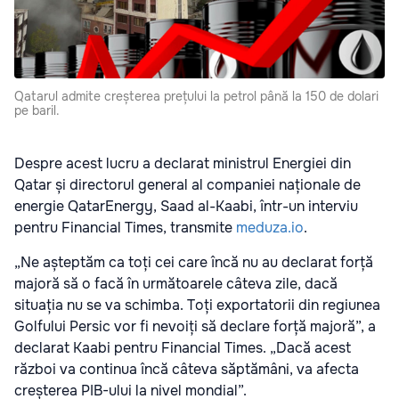
Qatarul admite creșterea prețului la petrol până la 150 de dolari
pe baril.
Despre acest lucru a declarat ministrul Energiei din
Qatar și directorul general al companiei naționale de
energie QatarEnergy, Saad al-Kaabi, într-un interviu
pentru Financial Times, transmite
meduza.io
.
„Ne așteptăm ca toți cei care încă nu au declarat forță
majoră să o facă în următoarele câteva zile, dacă
situația nu se va schimba. Toți exportatorii din regiunea
Golfului Persic vor fi nevoiți să declare forță majoră”, a
declarat Kaabi pentru Financial Times. „Dacă acest
război va continua încă câteva săptămâni, va afecta
creșterea PIB-ului la nivel mondial”.