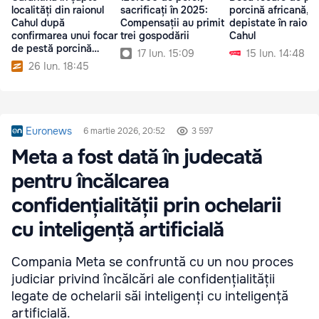
localități din raionul
sacrificați în 2025:
porcină africană,
Cahul după
Compensații au primit
depistate în raionu
confirmarea unui focar
trei gospodării
Cahul
de pestă porcină
17 Iun. 15:09
15 Iun. 14:48
africană
26 Iun. 18:45
Euronews
6 martie 2026, 20:52
3 597
Meta a fost dată în judecată
pentru încălcarea
confidențialității prin ochelarii
cu inteligență artificială
Compania Meta se confruntă cu un nou proces
judiciar privind încălcări ale confidențialității
legate de ochelarii săi inteligenți cu inteligență
artificială.