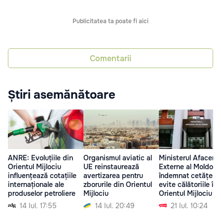
Publicitatea ta poate fi aici
Comentarii
Știri asemănătoare
ANRE: Evoluțiile din
Organismul aviatic al
Ministerul Afaceril
Orientul Mijlociu
UE reinstaurează
Externe al Moldove
influențează cotațiile
avertizarea pentru
îndemnat cetățenii
internaționale ale
zborurile din Orientul
evite călătoriile în
produselor petroliere
Mijlociu
Orientul Mijlociu
14 Iul. 17:55
14 Iul. 20:49
21 Iul. 10:24