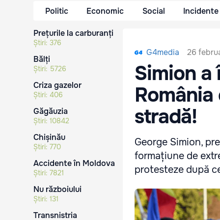
Politic
Economic
Social
Incidente
Prețurile la carburanți
Știri:
376
26 febru
G4media
Bălți
Simion a 
Știri:
5726
Criza gazelor
România e
Știri:
406
stradă!
Găgăuzia
Știri:
10842
Chișinău
George Simion, pre
Știri:
770
formațiune de extr
Accidente în Moldova
protesteze după ce 
Știri:
7821
Nu războiului
Știri:
131
Transnistria