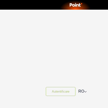
⌵
RO
Autentificare