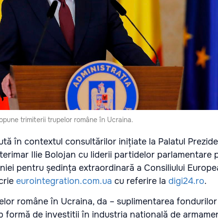
opune trimiterii trupelor române în Ucraina.
tă în contextul consultărilor inițiate la Palatul Prezide
terimar Ilie Bolojan cu liderii partidelor parlamentare 
niei pentru ședința extraordinară a Consiliului Europe
scrie
eurointegration.com.ua
cu referire la
digi24.ro
.
pelor române în Ucraina, da – suplimentarea fondurilo
b formă de investiții în industria națională de armame