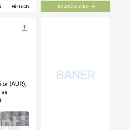
ă
Hi-Tech
Anunță o știre
lor (AUR),
 să
.