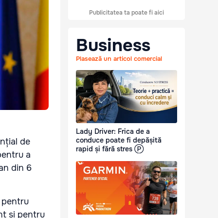
Publicitatea ta poate fi aici
Business
Plasează un articol comercial
Lady Driver: Frica de a
conduce poate fi depășită
nțial de
rapid și fără stres Ⓟ
pentru a
an din 6
r pentru
nt și pentru