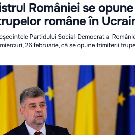
strul României se opune
i trupelor române în Ucrai
reședintele Partidului Social-Democrat al Românie
 miercuri, 26 februarie, că se opune trimiterii tru