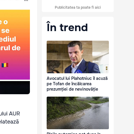
Publicitatea ta poate fi aici
În trend
Avocatul lui Plahotniuc îl acuză
pe Tofan de încălcarea
prezumției de nevinovăție
ului AUR
elatează