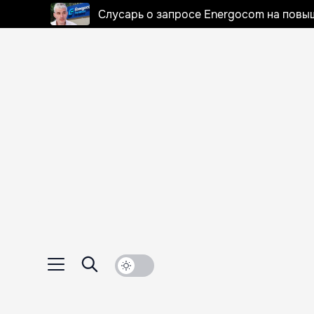
Слусарь о запросе Energocom на повы