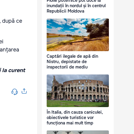
Ploile puternice pot duce la
inundații în nordul și în centrul
Republicii Moldova
, după ce
ei
nanțarea
Captări ilegale de apă din
Nistru, depistate de
inspectorii de mediu
i la curent
În Italia, din cauza caniculei,
obiectivele turistice vor
funcționa mai mult timp