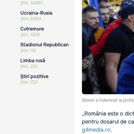
Știri:
34987
Ucraina-Rusia
Știri:
8490
Cutremure
Știri:
1009
Stadionul Republican
Știri:
119
Limba rusă
Știri:
292
Știri pozitive
Știri:
1721
Simion a îndemnat la protes
„România este o dict
pentru dosarul de can
g4media.ro
.