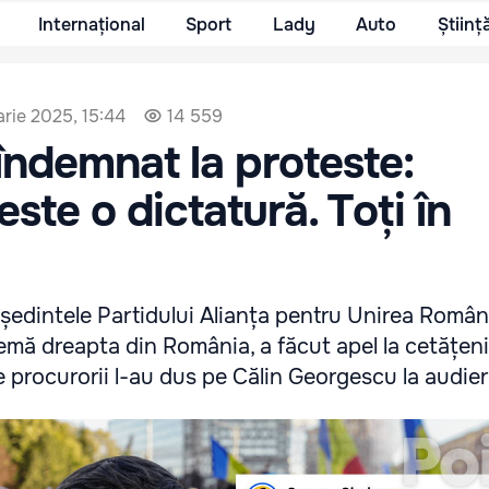
Internațional
Sport
Lady
Auto
Științ
arie 2025, 15:44
14 559
îndemnat la proteste:
ste o dictatură. Toți în
ședintele Partidului Alianța pentru Unirea Români
emă dreapta din România, a făcut apel la cetățeni
procurorii l-au dus pe Călin Georgescu la audieri