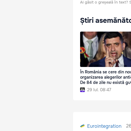
Ai găsit o greșeală în text?
Știri asemănăt
În România se cere din no
organizarea alegerilor anti
De 84 de zile nu există g
29 Iul. 08:47
26
Eurointegration