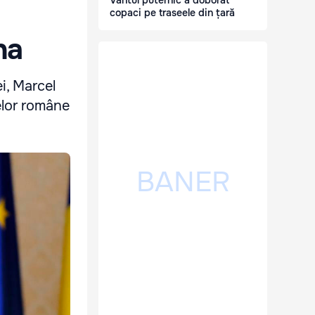
Vântul puternic a doborât
copaci pe traseele din țară
na
i, Marcel
pelor române