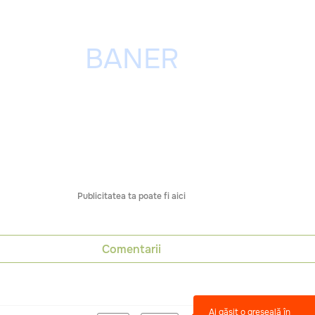
Publicitatea ta poate fi aici
Comentarii
Ai găsit o greșeală în