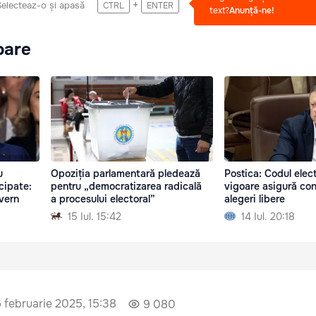
+
Selecteaz-o și apasă
CTRL
ENTER
text?
Anunță-ne!
oare
u
Opoziția parlamentară pledează
Postica: Codul elect
cipate:
pentru „democratizarea radicală
vigoare asigură con
uvern
a procesului electoral”
alegeri libere
15 Iul. 15:42
14 Iul. 20:18
 februarie 2025, 15:38
9 080