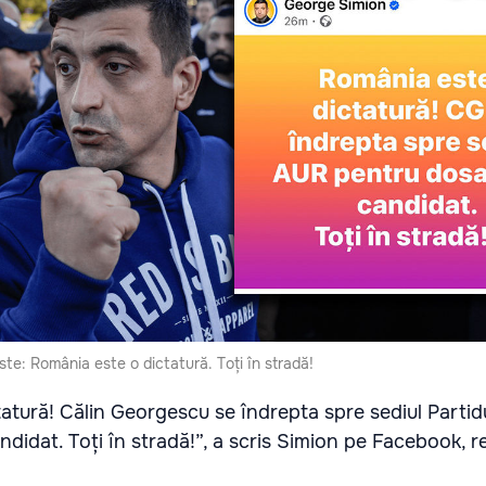
te: România este o dictatură. Toți în stradă!
atură! Călin Georgescu se îndrepta spre sediul Partid
didat. Toți în stradă!”, a scris Simion pe Facebook, r