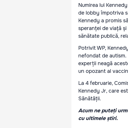
Numirea lui Kennedy a
de lobby împotriva sa 
Kennedy a promis să
speranței de viață și 
sănătate publică, re
Potrivit WP, Kennedy 
nefondat de autism. E
experții neagă aceste
un opozant al vaccin
La 4 februarie, Comi
Kennedy Jr, care este
Sănătății.
Acum ne puteți urmă
cu ultimele știri.