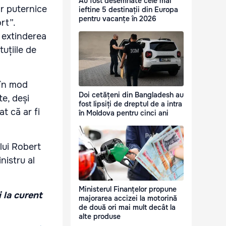
Au fost desemnate cele mai
or puternice
ieftine 5 destinații din Europa
pentru vacanțe în 2026
rt”.
 extinderea
tuțiile de
 în mod
Doi cetățeni din Bangladesh au
te, deși
fost lipsiți de dreptul de a intra
t că ar fi
în Moldova pentru cinci ani
lui Robert
nistru al
Ministerul Finanțelor propune
i la curent
majorarea accizei la motorină
de două ori mai mult decât la
alte produse