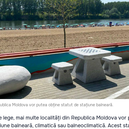
epublica Moldova vor putea obține statut de stațiune balneară.
de lege, mai multe localități din Republica Moldova vor
iune balneară, climatică sau balneoclimatică. Acest sta