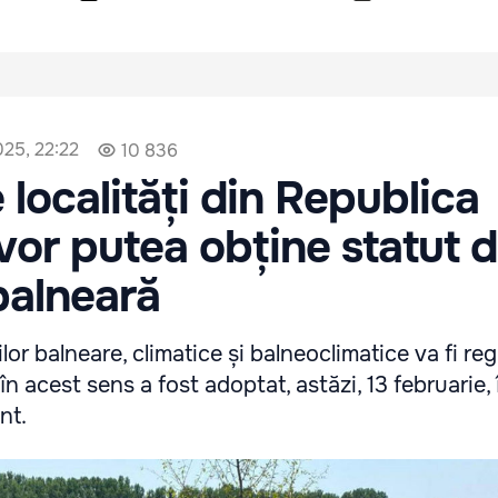
025, 22:22
10 836
 localități din Republica
or putea obține statut 
balneară
ilor balneare, climatice și balneoclimatice va fi re
în acest sens a fost adoptat, astăzi, 13 februarie,
nt.