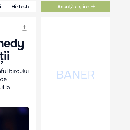
ă
Hi-Tech
Anunță o știre
nnedy
ii
ful biroului
 de
l la