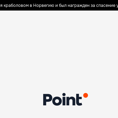
я краболовом в Норвегию и был награжден за спасение