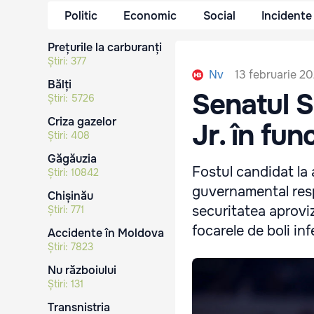
Politic
Economic
Social
Incidente
Prețurile la carburanți
Știri:
377
13 februarie 20
Nv
Bălți
Senatul 
Știri:
5726
Criza gazelor
Jr. în fun
Știri:
408
Găgăuzia
Fostul candidat la 
Știri:
10842
guvernamental resp
Chișinău
securitatea aprovi
Știri:
771
focarele de boli in
Accidente în Moldova
Știri:
7823
Nu războiului
Știri:
131
Transnistria