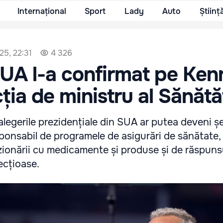
Internațional
Sport
Lady
Auto
Științ
25, 22:31
4 326
SUA l-a confirmat pe Ke
cția de ministru al Sănătăț
alegerile prezidențiale din SUA ar putea deveni șe
onsabil de programele de asigurări de sănătate,
zionării cu medicamente și produse și de răspunsu
fecțioase.