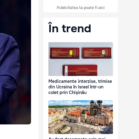
Publicitatea ta poate fi aici
În trend
Medicamente interzise, trimise
din Ucraina în Israel într-un
colet prin Chișinău