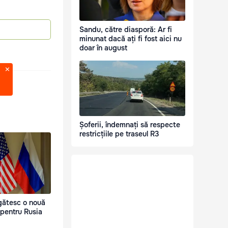
Sandu, către diasporă: Ar fi
minunat dacă ați fi fost aici nu
doar în august
Șoferii, îndemnați să respecte
restricțiile pe traseul R3
gătesc o nouă
pentru Rusia