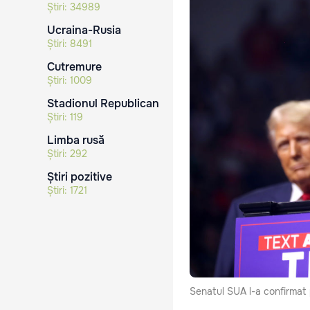
Știri:
34989
Ucraina-Rusia
Știri:
8491
Cutremure
Știri:
1009
Stadionul Republican
Știri:
119
Limba rusă
Știri:
292
Știri pozitive
Știri:
1721
Senatul SUA l-a confirmat p