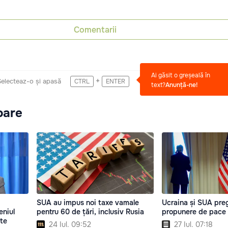
Comentarii
Ai găsit o greșeală în
+
Selecteaz-o și apasă
CTRL
ENTER
text?
Anunță-ne!
oare
SUA au impus noi taxe vamale
Ucraina și SUA pre
eniul
pentru 60 de țări, inclusiv Rusia
propunere de pace 
ate
24 Iul. 09:52
27 Iul. 07:18