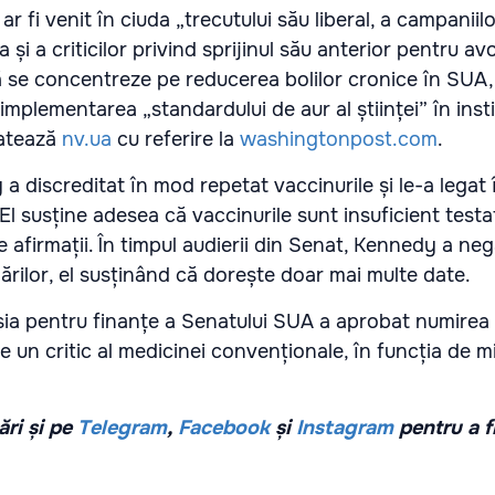
r fi venit în ciuda „trecutului său liberal, a campaniil
și a criticilor privind sprijinul său anterior pentru avo
 se concentreze pe reducerea bolilor cronice în SUA,
implementarea „standardului de aur al științei” în insti
latează
nv.ua
cu referire la
washingtonpost.com
.
a discreditat în mod repetat vaccinurile și le-a legat
l susține adesea că vaccinurile sunt insuficient testa
 afirmații. În timpul audierii din Senat, Kennedy a nega
ărilor, el susținând că dorește doar mai multe date.
sia pentru finanțe a Senatului SUA a aprobat numirea 
 un critic al medicinei convenționale, în funcția de mi
ri și pe
Telegram
,
Facebook
și
Instagram
pentru a f