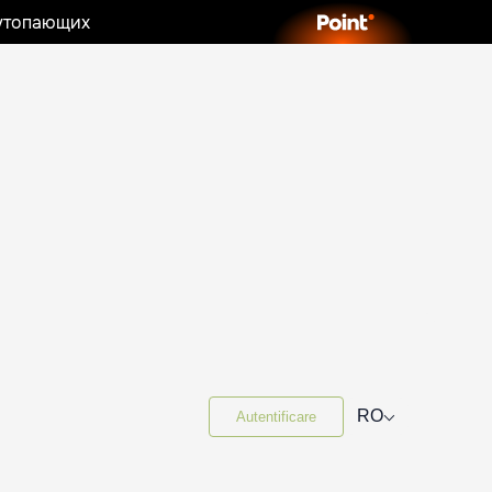
 утопающих
⌵
RO
Autentificare