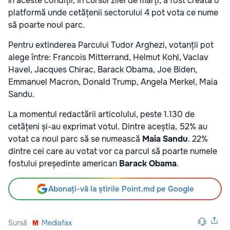
În aceste condiții, în cursul zilei de marți, a fost creată
o
platformă
unde cetățenii sectorului 4 pot vota ce nume
să poarte noul parc.
Pentru extinderea Parcului Tudor Arghezi, votanții pot
alege între: Francois Mitterrand, Helmut Kohl, Vaclav
Havel, Jacques Chirac, Barack Obama, Joe Biden,
Emmanuel Macron, Donald Trump, Angela Merkel, Maia
Sandu.
La momentul redactării articolului, peste 1.130 de
cetățeni și-au exprimat votul. Dintre aceștia, 52% au
votat ca noul parc să se numească
Maia Sandu
. 22%
dintre cei care au votat vor ca parcul să poarte numele
fostului președinte american
Barack Obama
.
Abonați-vă la știrile Point.md pe Google
Sursă
Mediafax