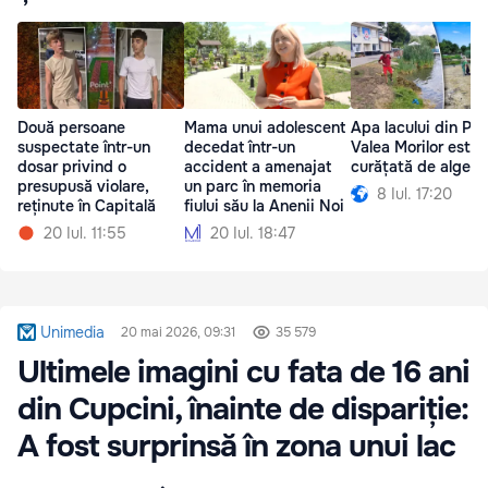
Două persoane
Mama unui adolescent
Apa lacului din Par
suspectate într-un
decedat într-un
Valea Morilor este
dosar privind o
accident a amenajat
curățată de alge
presupusă violare,
un parc în memoria
8 Iul. 17:20
reținute în Capitală
fiului său la Anenii Noi
20 Iul. 11:55
20 Iul. 18:47
Unimedia
20 mai 2026, 09:31
35 579
Ultimele imagini cu fata de 16 ani
din Cupcini, înainte de dispariție:
A fost surprinsă în zona unui lac