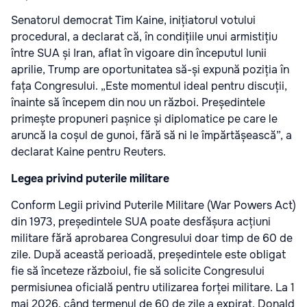
Senatorul democrat Tim Kaine, inițiatorul votului
procedural, a declarat că, în condițiile unui armistițiu
între SUA și Iran, aflat în vigoare din începutul lunii
aprilie, Trump are oportunitatea să-și expună poziția în
fața Congresului. „Este momentul ideal pentru discuții,
înainte să începem din nou un război. Președintele
primește propuneri pașnice și diplomatice pe care le
aruncă la coșul de gunoi, fără să ni le împărtășească”, a
declarat Kaine pentru Reuters.
Legea privind puterile militare
Conform Legii privind Puterile Militare (War Powers Act)
din 1973, președintele SUA poate desfășura acțiuni
militare fără aprobarea Congresului doar timp de 60 de
zile. După această perioadă, președintele este obligat
fie să înceteze războiul, fie să solicite Congresului
permisiunea oficială pentru utilizarea forței militare. La 1
mai 2026, când termenul de 60 de zile a expirat, Donald