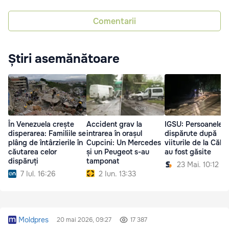
Comentarii
Știri asemănătoare
În Venezuela crește
Accident grav la
IGSU: Persoanele
disperarea: Familiile se
intrarea în orașul
dispărute după
plâng de întârzierile în
Cupcini: Un Mercedes
viiturile de la Călăr
căutarea celor
și un Peugeot s-au
au fost găsite
dispăruți
tamponat
23 Mai. 10:12
7 Iul. 16:26
2 Iun. 13:33
Moldpres
20 mai 2026, 09:27
17 387