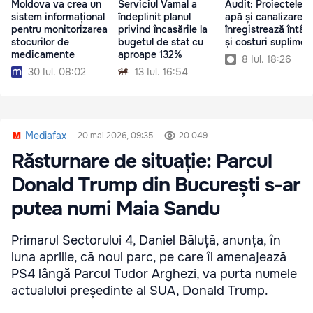
Moldova va crea un
Serviciul Vamal a
Audit: Proiectele d
sistem informațional
îndeplinit planul
apă și canalizare
pentru monitorizarea
privind încasările la
înregistrează întârz
stocurilor de
bugetul de stat cu
și costuri suplimen
medicamente
aproape 132%
8 Iul. 18:26
30 Iul. 08:02
13 Iul. 16:54
Mediafax
20 mai 2026, 09:35
20 049
Răsturnare de situație: Parcul
Donald Trump din București s-ar
putea numi Maia Sandu
Primarul Sectorului 4, Daniel Băluță, anunța, în
luna aprilie, că noul parc, pe care îl amenajează
PS4 lângă Parcul Tudor Arghezi, va purta numele
actualului președinte al SUA, Donald Trump.