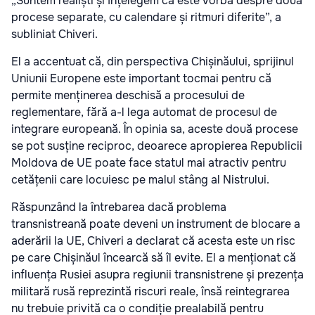
„Suntem realiști și înțelegem că este vorba despre două
procese separate, cu calendare și ritmuri diferite”, a
subliniat Chiveri.
El a accentuat că, din perspectiva Chișinăului, sprijinul
Uniunii Europene este important tocmai pentru că
permite menținerea deschisă a procesului de
reglementare, fără a-l lega automat de procesul de
integrare europeană. În opinia sa, aceste două procese
se pot susține reciproc, deoarece apropierea Republicii
Moldova de UE poate face statul mai atractiv pentru
cetățenii care locuiesc pe malul stâng al Nistrului.
Răspunzând la întrebarea dacă problema
transnistreană poate deveni un instrument de blocare a
aderării la UE, Chiveri a declarat că acesta este un risc
pe care Chișinăul încearcă să îl evite. El a menționat că
influența Rusiei asupra regiunii transnistrene și prezența
militară rusă reprezintă riscuri reale, însă reintegrarea
nu trebuie privită ca o condiție prealabilă pentru