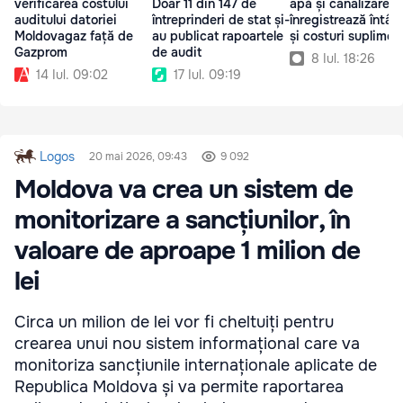
verificarea costului
Doar 11 din 147 de
apă și canalizare
auditului datoriei
întreprinderi de stat și-
înregistrează întârz
Moldovagaz față de
au publicat rapoartele
și costuri suplimen
Gazprom
de audit
8 Iul. 18:26
14 Iul. 09:02
17 Iul. 09:19
Logos
20 mai 2026, 09:43
9 092
Moldova va crea un sistem de
monitorizare a sancțiunilor, în
valoare de aproape 1 milion de
lei
Circa un milion de lei vor fi cheltuiți pentru
crearea unui nou sistem informațional care va
monitoriza sancțiunile internaționale aplicate de
Republica Moldova și va permite raportarea