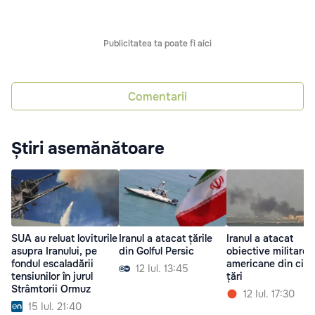
Publicitatea ta poate fi aici
Comentarii
Știri asemănătoare
SUA au reluat loviturile
Iranul a atacat țările
Iranul a atacat
asupra Iranului, pe
din Golful Persic
obiective militare
fondul escaladării
americane din cinc
12 Iul. 13:45
tensiunilor în jurul
țări
Strâmtorii Ormuz
12 Iul. 17:30
15 Iul. 21:40