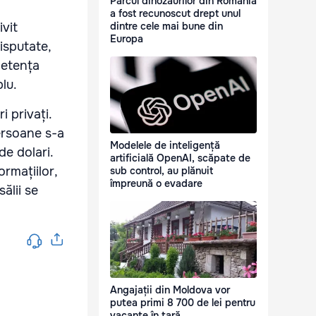
Parcul dinozaurilor din România
a fost recunoscut drept unul
ivit
dintre cele mai bune din
Europa
isputate,
petența
lu.
 privați.
ersoane s-a
Modelele de inteligență
de dolari.
artificială OpenAI, scăpate de
ormațiilor,
sub control, au plănuit
împreună o evadare
ălii se
Angajații din Moldova vor
putea primi 8 700 de lei pentru
vacanțe în țară