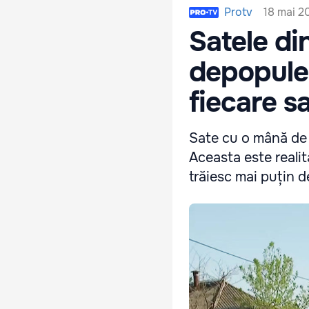
18 mai 2
Protv
Satele di
depopulea
fiecare sa
Sate cu o mână de o
Aceasta este realit
trăiesc mai puțin d