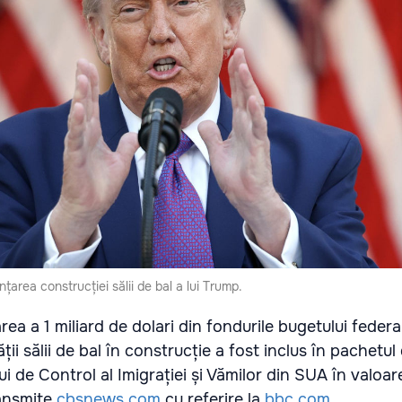
țarea construcției sălii de bal a lui Trump.
rea a 1 miliard de dolari din fondurile bugetului federa
ții sălii de bal în construcție a fost inclus în pachetul
lui de Control al Imigrației și Vămilor din SUA în valoa
ransmite
cbsnews.com
cu referire la
bbc.com
.