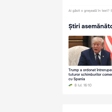
Ai găsit o greșeală în text?
Știri asemănăt
Trump a ordonat întrerupe
tuturor schimburilor comer
cu Spania
8 Iul. 16:10