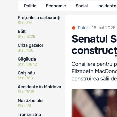
Politic
Economic
Social
Incidente
Prețurile la carburanți
Știri:
376
18 mai 2026,
Point
Bălți
Senatul S
Știri:
5726
Criza gazelor
construcți
Știri:
406
Găgăuzia
Consiliera pentru 
Știri:
10842
Elizabeth MacDonou
Chișinău
construirea sălii d
Știri:
768
Accidente în Moldova
Știri:
7818
Nu războiului
Știri:
131
Transnistria