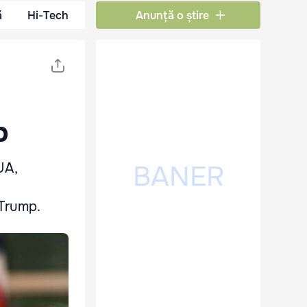
ă
Hi-Tech
Anunță o știre
p
UA,
u
 Trump.