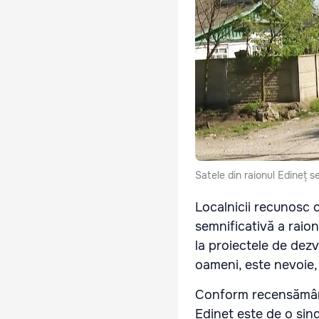
Satele din raionul Edineț se
Localnicii recunosc 
semnificativă a raion
la proiectele de dezv
oameni, este nevoie,
Conform recensământu
Edineț este de o sin