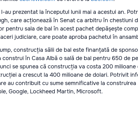
l-au prezentat la începutul lunii mai a acestui an. Potr
h, care acționează în Senat ca arbitru în chestiuni d
ilor pentru sala de bal în acest pachet depășește com
faceri judiciare, care poate aproba pachetul în ansamb
p, construcția sălii de bal este finanțată de sponsori
a construi în Casa Albă o sală de bal pentru 650 de p
Atunci se spunea că construcția va costa 200 milioane 
rucției a crescut la 400 milioane de dolari. Potrivit inf
re au contribuit cu sume semnificative la construirea s
e, Google, Lockheed Martin, Microsoft.