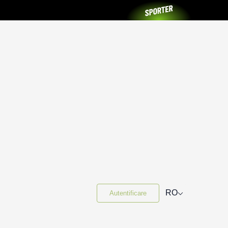
⌵
RO
Autentificare