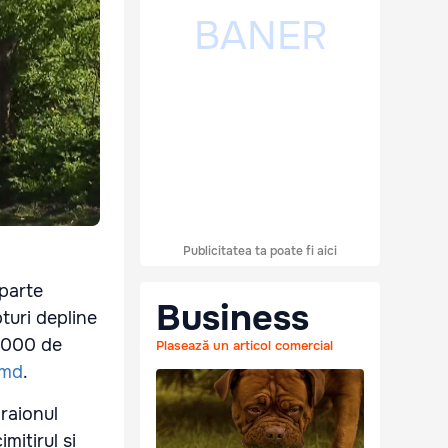
Publicitatea ta poate fi aici
 parte
Business
turi depline
3.000 de
Plasează un articol comercial
.md
.
raionul
mitirul și