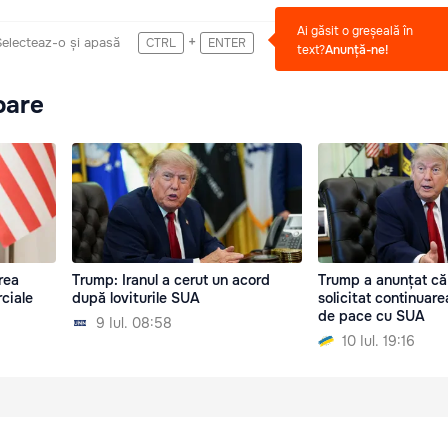
Ai găsit o greșeală în
+
Selecteaz-o și apasă
CTRL
ENTER
text?
Anunță-ne!
oare
rea
Trump: Iranul a cerut un acord
Trump a anunțat că 
ciale
după loviturile SUA
solicitat continuare
de pace cu SUA
9 Iul. 08:58
10 Iul. 19:16