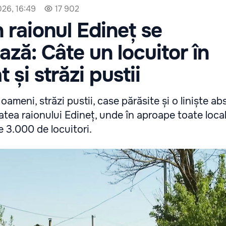
026, 16:49
17 902
n raionul Edineț se
ză: Câte un locuitor în
t și străzi pustii
ameni, străzi pustii, case părăsite și o liniște ab
atea raionului Edineț, unde în aproape toate locali
e 3.000 de locuitori.