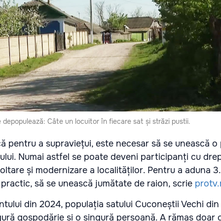
 depopulează: Câte un locuitor în fiecare sat și străzi pustii.
că pentru a supraviețui, este necesar să se unească o
ului. Numai astfel se poate deveni participanți cu drep
oltare și modernizare a localităților. Pentru a aduna 
 practic, să se unească jumătate de raion, scrie
protv
lui din 2024, populația satului Cuconeștii Vechi din 
gură gospodărie și o singură persoană. A rămas doar ci