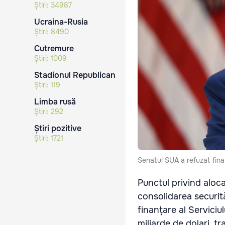
Știri:
34987
Ucraina-Rusia
Știri:
8490
Cutremure
Știri:
1009
Stadionul Republican
Știri:
119
Limba rusă
Știri:
292
Știri pozitive
Știri:
1721
Senatul SUA a refuzat finan
Punctul privind aloca
consolidarea securită
finanțare al Serviciu
miliarde de dolari, t