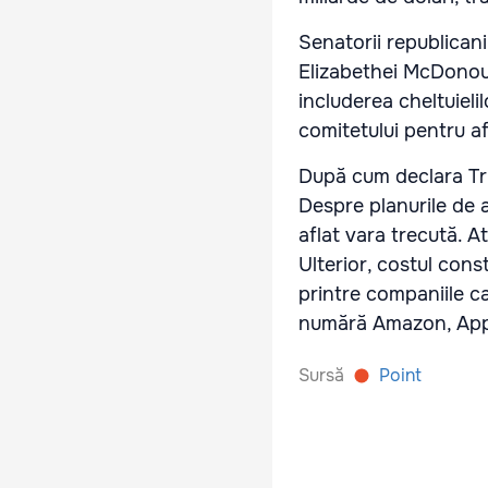
Senatorii republicani 
Elizabethei McDonoug
includerea cheltuiel
comitetului pentru a
După cum declara Trum
Despre planurile de 
aflat vara trecută. 
Ulterior, costul const
printre companiile ca
numără Amazon, Appl
Sursă
Point