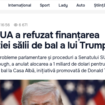
Internațional
Sport
Lady
Auto
Științ
 16:56
6 671
UA a refuzat finanțarea
ei sălii de bal a lui Trum
probleme parlamentare și proceduri a Senatului S
gh, a anulat alocarea a 1 miliard de dolari pentr
e bal la Casa Albă, inițiativă promovată de Donald