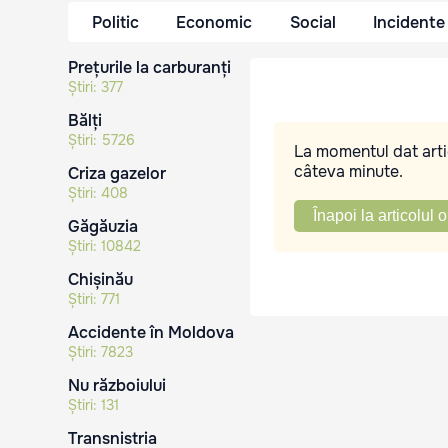
Politic
Economic
Social
Incidente
Prețurile la carburanți
Știri:
377
Bălți
Știri:
5726
La momentul dat artic
câteva minute.
Criza gazelor
Știri:
408
Înapoi la articolul o
Găgăuzia
Știri:
10842
Chișinău
Știri:
771
Accidente în Moldova
Știri:
7823
Nu războiului
Știri:
131
Transnistria