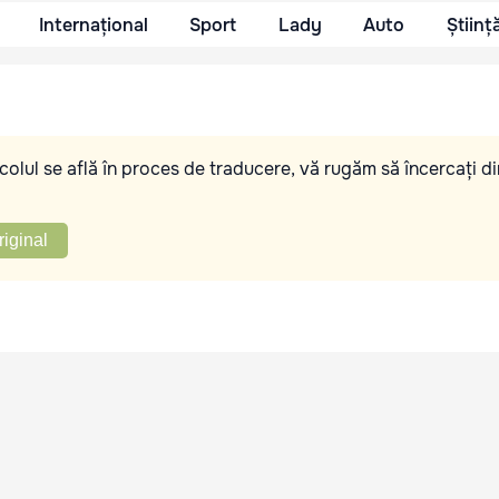
Internațional
Sport
Lady
Auto
Științ
olul se află în proces de traducere, vă rugăm să încercați di
riginal