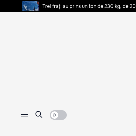
Trei frați au prins un ton de 230 kg, de 