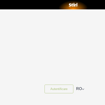
⌵
RO
Autentificare