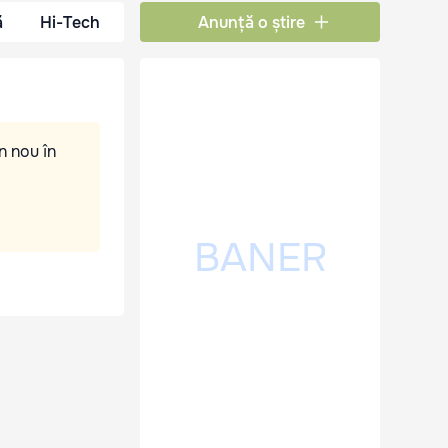
ă
Hi-Tech
Anunță o știre
n nou în