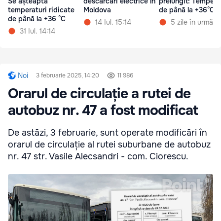
Se așteaptă
descărcări electrice în
prelungit: Tempera
temperaturi ridicate
Moldova
de până la +36°C
de până la +36 °C
14 Iul. 15:14
5 zile în urmă
31 Iul. 14:14
Noi
3 februarie 2025, 14:20
11 986
Orarul de circulație a rutei de
autobuz nr. 47 a fost modificat
De astăzi, 3 februarie, sunt operate modificări în
orarul de circulație al rutei suburbane de autobuz
nr. 47 str. Vasile Alecsandri - com. Ciorescu.