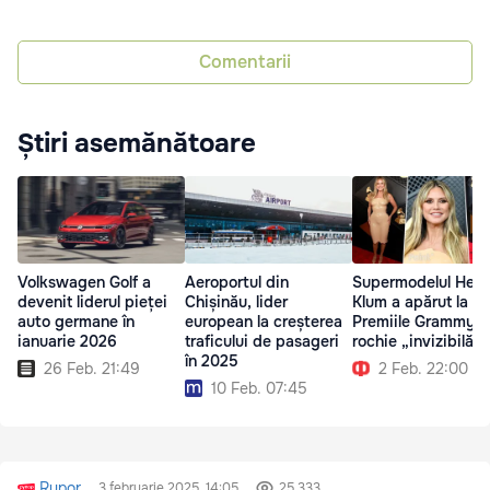
Comentarii
Știri asemănătoare
Volkswagen Golf a
Aeroportul din
Supermodelul Heid
devenit liderul pieței
Chișinău, lider
Klum a apărut la
auto germane în
european la creșterea
Premiile Grammy în
ianuarie 2026
traficului de pasageri
rochie „invizibilă”
în 2025
26 Feb. 21:49
2 Feb. 22:00
10 Feb. 07:45
Rupor
3 februarie 2025, 14:05
25 333