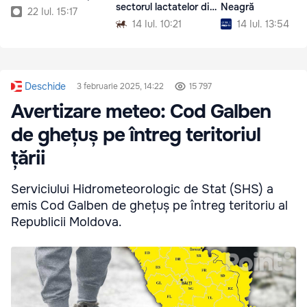
sectorul lactatelor din
Neagră
22 Iul. 15:17
România
14 Iul. 10:21
14 Iul. 13:54
Deschide
3 februarie 2025, 14:22
15 797
Avertizare meteo: Cod Galben
de ghețuș pe întreg teritoriul
țării
Serviciului Hidrometeorologic de Stat (SHS) a
emis Cod Galben de ghețuș pe întreg teritoriu al
Republicii Moldova.