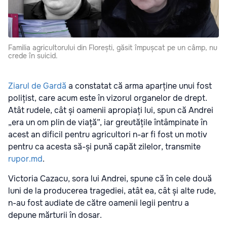
Familia agricultorului din Florești, găsit împușcat pe un câmp, nu
crede în suicid.
Ziarul de Gardă
a constatat că arma aparține unui fost
polițist, care acum este în vizorul organelor de drept.
Atât rudele, cât și oamenii apropiați lui, spun că Andrei
„era un om plin de viață”, iar greutățile întâmpinate în
acest an dificil pentru agricultori n-ar fi fost un motiv
pentru ca acesta să-și pună capăt zilelor, transmite
rupor.md
.
Victoria Cazacu, sora lui Andrei, spune că în cele două
luni de la producerea tragediei, atât ea, cât și alte rude,
n-au fost audiate de către oamenii legii pentru a
depune mărturii în dosar.