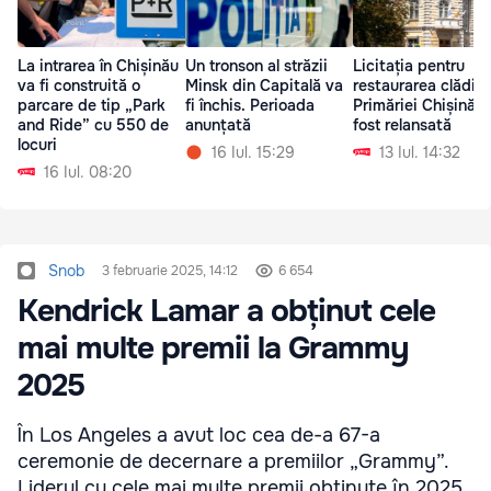
La intrarea în Chișinău
Un tronson al străzii
Licitația pentru
va fi construită o
Minsk din Capitală va
restaurarea clădirii
parcare de tip „Park
fi închis. Perioada
Primăriei Chișinău 
and Ride” cu 550 de
anunțată
fost relansată
locuri
16 Iul. 15:29
13 Iul. 14:32
16 Iul. 08:20
Snob
3 februarie 2025, 14:12
6 654
Kendrick Lamar a obținut cele
mai multe premii la Grammy
2025
În Los Angeles a avut loc cea de-a 67-a
ceremonie de decernare a premiilor „Grammy”.
Liderul cu cele mai multe premii obținute în 2025