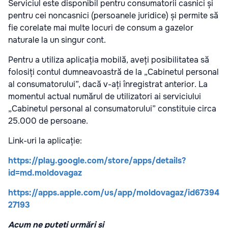
Serviciul este disponibil pentru consumatorii casnici și
pentru cei noncasnici (persoanele juridice) și permite să
fie corelate mai multe locuri de consum a gazelor
naturale la un singur cont.
Pentru a utiliza aplicația mobilă, aveți posibilitatea să
folosiți contul dumneavoastră de la „Cabinetul personal
al consumatorului”, dacă v-ați înregistrat anterior. La
momentul actual numărul de utilizatori ai serviciului
„Cabinetul personal al consumatorului” constituie circa
25.000 de persoane.
Link-uri la aplicație:
https
://
play
.
google
.
com
/
store
/
apps
/
details
?
id
=
md
.
moldovagaz
https
://
apps
.
apple
.
com
/
us
/
app
/
moldovagaz
/
id
67394
27193
Acum ne puteți urmări și