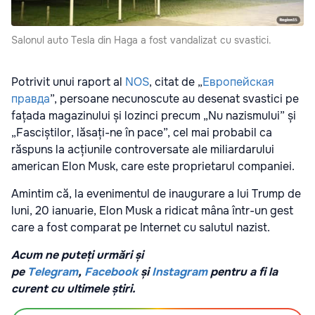
Salonul auto Tesla din Haga a fost vandalizat cu svastici.
Potrivit unui raport al
NOS
, citat de „
Европейская
правда
”, persoane necunoscute au desenat svastici pe
fațada magazinului și lozinci precum „Nu nazismului” și
„Fasciștilor, lăsați-ne în pace”, cel mai probabil ca
răspuns la acțiunile controversate ale miliardarului
american Elon Musk, care este proprietarul companiei.
Amintim că, la evenimentul de inaugurare a lui Trump de
luni, 20 ianuarie, Elon Musk a ridicat mâna într-un gest
care a fost comparat pe Internet cu salutul nazist.
Acum ne puteți urmări și
pe
Telegram
,
Facebook
și
Instagram
pentru a fi la
curent cu ultimele știri.