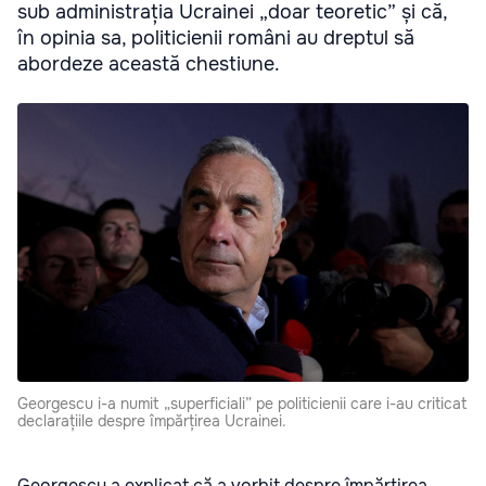
sub administrația Ucrainei „doar teoretic” și că,
în opinia sa, politicienii români au dreptul să
abordeze această chestiune.
Georgescu i-a numit „superficiali” pe politicienii care i-au criticat
declarațiile despre împărțirea Ucrainei.
Georgescu a explicat că a vorbit despre împărțirea