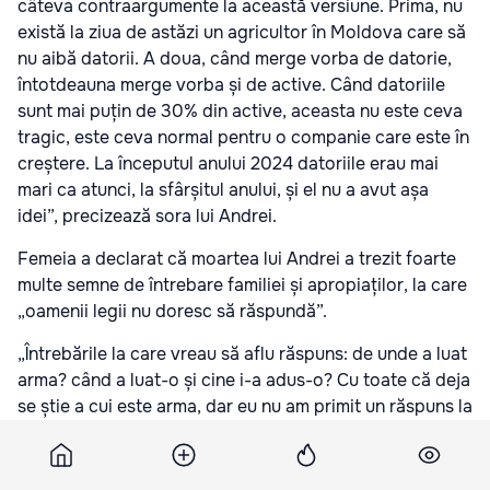
câteva contraargumente la această versiune. Prima, nu
există la ziua de astăzi un agricultor în Moldova care să
nu aibă datorii. A doua, când merge vorba de datorie,
întotdeauna merge vorba și de active. Când datoriile
sunt mai puțin de 30% din active, aceasta nu este ceva
tragic, este ceva normal pentru o companie care este în
creștere. La începutul anului 2024 datoriile erau mai
mari ca atunci, la sfârșitul anului, și el nu a avut așa
idei”, precizează sora lui Andrei.
Femeia a declarat că moartea lui Andrei a trezit foarte
multe semne de întrebare familiei și apropiaților, la care
„oamenii legii nu doresc să răspundă”.
„Întrebările la care vreau să aflu răspuns: de unde a luat
arma? când a luat-o și cine i-a adus-o? Cu toate că deja
se știe a cui este arma, dar eu nu am primit un răspuns la
întrebarea asta de la oamenii legii. Cum a ajuns arma
asta la dânsul? Pentru că el nu era vânător. Cine a mers
după el cu mașina, cine s-a întors înapoi de pe deal?