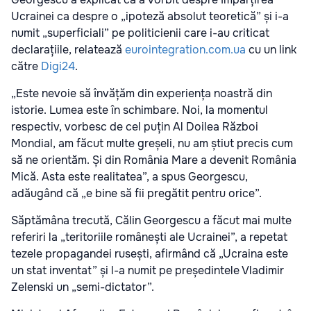
Ucrainei ca despre o „ipoteză absolut teoretică” și i-a
numit „superficiali” pe politicienii care i-au criticat
declarațiile, relatează
eurointegration.com.ua
cu un link
către
Digi24
.
„Este nevoie să învățăm din experiența noastră din
istorie. Lumea este în schimbare. Noi, la momentul
respectiv, vorbesc de cel puțin Al Doilea Război
Mondial, am făcut multe greșeli, nu am știut precis cum
să ne orientăm. Și din România Mare a devenit România
Mică. Asta este realitatea”, a spus Georgescu,
adăugând că „e bine să fii pregătit pentru orice”.
Săptămâna trecută, Călin Georgescu a făcut mai multe
referiri la „teritoriile românești ale Ucrainei”, a repetat
tezele propagandei rusești, afirmând că „Ucraina este
un stat inventat” și l-a numit pe președintele Vladimir
Zelenski un „semi-dictator”.