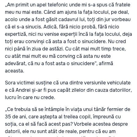
„Am primit un apel telefonic unde mi s-a spus că fratele
meu nu mai este. Când am ajuns la fața locului, pe deal,
acolo unde a fost găsit cadavrul lui, toți din jur vorbeau
că el s-a sinucis. Adică, fără nicio probă, fără nicio
expertiză, nici nu venise experții încă la fața locului, deja
toți erau convinși că asta a fost o sinucidere. Nu cred
nici până în ziua de astăzi. Cu cât mai mult timp trece,
cu atât mai mult eu mă conving că asta nu este
adevărat, că nu a fost asta o sinucidere”, afirmă
aceasta.
Sora victimei susține că una dintre versiunile vehiculate
e că Andrei și-ar fi pus capăt zilelor din cauza datoriilor,
lucru în care nu crede.
„Ce trebuia să se întâmple în viața unui tânăr fermier de
35 de ani, care aștepta al treilea copil, împreună cu
soția, ca el să facă acest pas? Vorbele acestea despre
datorii, ele nu sunt atât de reale, pentru că eu am