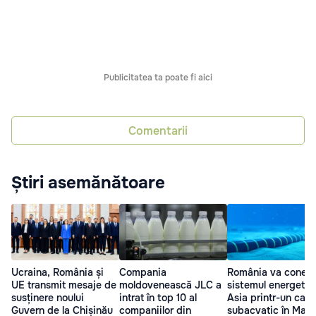
Publicitatea ta poate fi aici
Comentarii
Știri asemănătoare
Ucraina, România și
Compania
România va conec
UE transmit mesaje de
moldovenească JLC a
sistemul energetic
susținere noului
intrat în top 10 al
Asia printr-un cabl
Guvern de la Chișinău
companiilor din
subacvatic în Mare