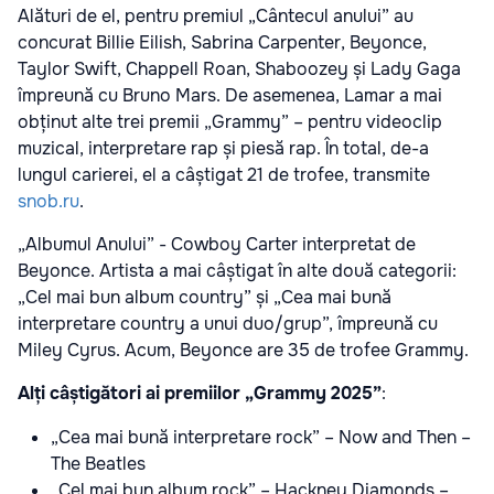
Alături de el, pentru premiul „Cântecul anului” au
concurat Billie Eilish, Sabrina Carpenter, Beyonce,
Taylor Swift, Chappell Roan, Shaboozey și Lady Gaga
împreună cu Bruno Mars. De asemenea, Lamar a mai
obținut alte trei premii „Grammy” – pentru videoclip
muzical, interpretare rap și piesă rap. În total, de-a
lungul carierei, el a câștigat 21 de trofee, transmite
snob.ru
.
„Albumul Anului” - Cowboy Carter interpretat de
Beyonce. Artista a mai câștigat în alte două categorii:
„Cel mai bun album country” și „Cea mai bună
interpretare country a unui duo/grup”, împreună cu
Miley Cyrus. Acum, Beyonce are 35 de trofee Grammy.
Alți câștigători ai premiilor „Grammy 2025”
:
„Cea mai bună interpretare rock” – Now and Then –
The Beatles
„Cel mai bun album rock” – Hackney Diamonds –